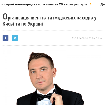
родажі новонародженого сина за 20 тисяч доларів
Депу
О
рганізація івентів та іміджевих заходів у
Києві та по Україні
19 Вересня 2025, 11:57