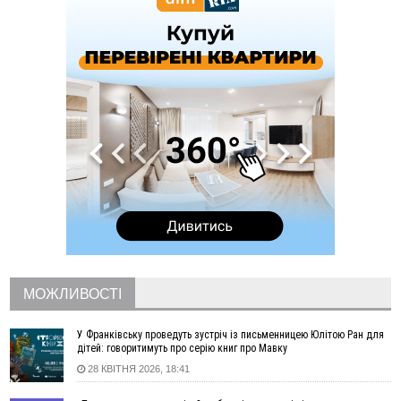
рекорди
11:17
Росія вдарила по Харкову "Бандероллю": є постраждалі,
пошкоджено цивільне підприємство
10:54
Верховний суд повернув державі 1,5 га лісу із трьома
ставками в Івано-Франківській громаді
10:10
На Каскаді замість веж планують зробити сквер з
дитмайданчиком
09:31
На Верховинщині під час пожежі будинку травмувалась
жінка
09:09
35 цимбалістів на Говерлі встановили Рекорд
ВІДЕО
України
08:37
На Прикарпатті за пів року трапилось понад 100 ДТП через
нетверезих водіїв
08:08
рф масовано атакувала Київ та область: 14 загиблих,
десятки постраждалих і пожежі (фото, відео)
МОЖЛИВОСТІ
04 Серпня
У Франківську проведуть зустріч із письменницею Юлітою Ран для
19:49
«Коли я обернувся, ворог уже був у нашій траншеї»:
дітей: говоритимуть про серію книг про Мавку
командир з Надвірної на псевдо «Француз»
28 КВІТНЯ 2026, 18:41
19:34
В міському озері Франківська втопився чоловік