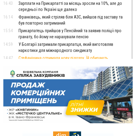
16:43
Зарплати на Прикарпатті за місяць зросли на 10%, але до
середньої по Україні ще далеко
16:14
Франківець, який стріляв біля АЗС, вийшов під заставу та
був повторно затриманий
15:54
Прикарпатець прийшов у Пенсійний та заявив поліції про
гранату, бо йому не нарахували пенсію
14:59
У Болгарії затримали прикарпатця, який виготовляв
наркотики для міжнародного синдикату
14:47
Стефанішина отримала нову підозру. Їй обирають
запобіжний захід
14:02
«Пілот з Лондона» видурив у жительки Коломийщини
майже 64 тисячі гривень
13:13
У четвер на Прикарпатті очікується сильна спека до 39°
13:00
На Снятинщині спіймали чоловіка, який зливав з цистерни
у полі невідому речовину
12:29
У МОЗ змінили підхід до госпіталізації та оновили правила
роботи стаціонарів
12:07
На межі Прикарпаття і Тернопільщини невідомі засипали
русло Золотої Липи та облаштували переправу
11:44
У Франківську та Яремче зафіксували нові температурні