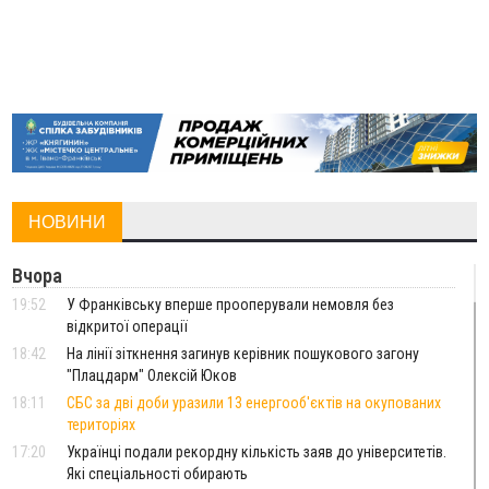
НОВИНИ
Вчора
19:52
У Франківську вперше прооперували немовля без
відкритої операції
18:42
На лінії зіткнення загинув керівник пошукового загону
"Плацдарм" Олексій Юков
18:11
СБС за дві доби уразили 13 енергооб'єктів на окупованих
територіях
17:20
Українці подали рекордну кількість заяв до університетів.
Які спеціальності обирають