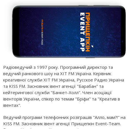
Радіоведучий з 1997 року. Програмний директор та
ведучий ранкового шоу на ХІТ FM Україна. Керівник
креативної служби ХІТ FM Україна, Русское Радио Україна
та KISS FM. Засновник івент агенції "Барабан" та
кейтерингової служби "Банкет-Холл". Член асоціації
івенторів України, спікер по темам "Бріфи" та "Креатив в
івентах".
Ведучий програми телефонних розіграшів "Алло, мам?!" на
KISS FM. Засновник івент агенції Прищепкін Event-Team.