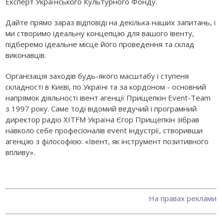
Експерт Українського Культурного Фонду.
Дайте прямо зараз відповіді на декілька наших запитань, і
ми створимо ідеальну концепцію для вашого івенту,
підберемо ідеальне місце його проведення та склад
виконавців.
Організація заходів будь-якого масштабу і ступеня
складності в Києві, по Україні та за кордоном - основний
напрямок діяльності івент агенції Прищепкін Event-Team
з 1997 року. Саме тоді відомий ведучий і програмний
директор радіо ХІТFM Україна Єгор Прищепкін зібрав
навколо себе професіоналів event індустрії, створивши
агенцію з філософією: «Івент, як інструмент позитивного
впливу».
На правах реклами