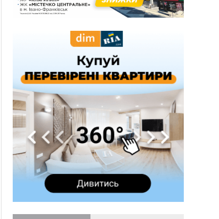
спека до 39°
13:00
На Снятинщині спіймали чоловіка, який зливав
з цистерни у полі невідому речовину
12:29
У МОЗ змінили підхід до госпіталізації та
оновили правила роботи стаціонарів
12:07
На межі Прикарпаття і Тернопільщини невідомі
засипали русло Золотої Липи та облаштували
переправу
11:44
У Франківську та Яремче зафіксували нові
температурні рекорди
11:17
Росія вдарила по Харкову "Бандероллю": є
постраждалі, пошкоджено цивільне
підприємство
10:54
Верховний суд повернув державі 1,5 га лісу із
трьома ставками в Івано-Франківській
громаді
10:10
На Каскаді замість веж планують зробити
сквер з дитмайданчиком
09:31
На Верховинщині під час пожежі будинку
травмувалась жінка