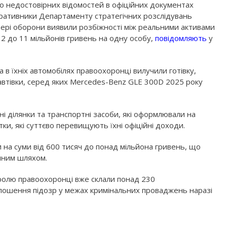
о недостовірних відомостей в офіційних документах
еративники Департаменту стратегічних розслідувань
сфері оборони виявили розбіжності між реальними активами
д 2 до 11 мільйонів гривень на одну особу,
повідомляють
у
а в їхніх автомобілях правоохоронці вилучили готівку,
 автівки, серед яких Mercedes-Benz GLE 300D 2025 року
і ділянки та транспортні засоби, які оформлювали на
ки, які суттєво перевищують їхні офіційні доходи.
и на суми від 600 тисяч до понад мільйона гривень, що
нним шляхом.
ролю правоохоронці вже склали понад 230
голошення підозр у межах кримінальних проваджень наразі