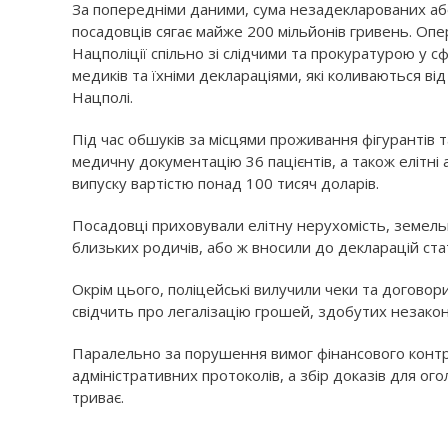
За попередніми даними, сума незадекларованих аб
посадовців сягає майже 200 мільйонів гривень. Оп
Нацполіції спільно зі слідчими та прокуратурою у 
медиків та їхніми деклараціями, які коливаються ві
Нацполі.
Під час обшуків за місцями проживання фігурантів т
медичну документацію 36 пацієнтів, а також елітні
випуску вартістю понад 100 тисяч доларів.
Посадовці приховували елітну нерухомість, земельн
близьких родичів, або ж вносили до декларацій стат
Окрім цього, поліцейські вилучили чеки та договор
свідчить про легалізацію грошей, здобутих незако
Паралельно за порушення вимог фінансового конт
адміністративних протоколів, а збір доказів для о
триває.