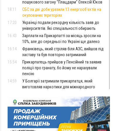
пошукового загону "Плацдарм" Олексій Юков
18:11
СБС за дві доби уразили 13 енергооб'єктів на
окупованих територіях
17:20
Українці подали рекордну кількість заяв до
університетів. Які спеціальності обирають
16:43
Зарплати на Прикарпатті за місяць зросли на
10%, але до середньої по Україні ще далеко
16:14
Франківець, який стріляв біля АЗС, вийшов під
заставу та був повторно затриманий
15:54
Прикарпатець прийшов у Пенсійний та заявив
поліції про гранату, бо йому не нарахували
пенсію
14:59
У Болгарії затримали прикарпатця, який
виготовляв наркотики для міжнародного
синдикату
14:47
Стефанішина отримала нову підозру. Їй
обирають запобіжний захід
14:02
«Пілот з Лондона» видурив у жительки
Коломийщини майже 64 тисячі гривень
13:13
У четвер на Прикарпатті очікується сильна