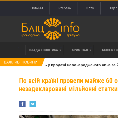
Новини
Інтерв'ю
Фото
Відео
ВЛАДА І ПОЛІТИКА
КРИМІНАЛ
БІЗНЕС І 
ВАЖЛИВІ НОВИНИ
інку, яку підозрюють у продажі новонародженого сина за 20 т
По всій країні провели майже 60 
незадекларовані мільйонні статки