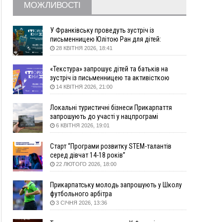
09:09
35 цимбалістів на Говерлі встановили
ВІДЕО
МОЖЛИВОСТІ
Рекорд України
08:37
На Прикарпатті за пів року трапилось понад
У Франківську проведуть зустріч із
100 ДТП через нетверезих водіїв
письменницею Юлітою Ран для дітей:
08:08
рф масовано атакувала Київ та область: 14
говоритимуть про серію книг про Мавку
28 КВІТНЯ 2026, 18:41
загиблих, десятки постраждалих і пожежі
(фото, відео)
«Текстура» запрошує дітей та батьків на
зустріч із письменницею та активісткою
04 Серпня
Анною Повх
14 КВІТНЯ 2026, 21:00
19:49
«Коли я обернувся, ворог уже був у нашій
траншеї»: командир з Надвірної на псевдо
Локальні туристичні бізнеси Прикарпаття
«Француз»
запрошують до участі у нацпрограмі
«Подорож до себе»
6 КВІТНЯ 2026, 19:01
19:34
В міському озері Франківська втопився
чоловік
Старт “Програми розвитку STEM-талантів
18:45
Є висока потреба у кількох групах крові:
серед дівчат 14-18 років”
прикарпатців просять у серпні ставати
22 ЛЮТОГО 2026, 18:00
донорами
18:07
У Франківську звільнили водія маршрутки,
Прикарпатську молодь запрошують у Школу
який зневажив і образив матір загиблого воїна
футбольного арбітра
3 СІЧНЯ 2026, 13:36
17:40
У горах на Прикарпатті з водоспаду впала
жінка і загинула