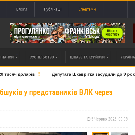
Блоги
Публікації
Спецтеми
ФІНАНСИ
СУСПІЛЬСТВО
ЦІКАВЕ ТА КУРЙОЗИ
УКРАЇНА 
исяч доларів
Депутата Шкаврітка засудили до 9 років т
обшуків у представників ВЛК через
5 Червня 2026, 09:38