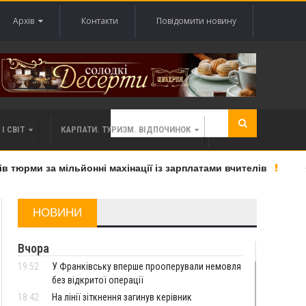
Архів
Контакти
Повідомити новину
І СВІТ
КАРПАТИ. ТУРИЗМ. ВІДПОЧИНОК
юрми за мільйонні махінації із зарплатами вчителів
«Ве
НОВИНИ
Вчора
19:52
У Франківську вперше прооперували немовля
без відкритої операції
18:42
На лінії зіткнення загинув керівник