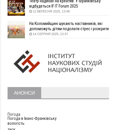
Театр надихає на креатив. У Франківську
одиниці
відбудеться IF IT Forum 2025
15:58
Понад 9 тис. прикарпатських вступників
12 ВЕРЕСНЯ 2025, 13:49
отримали рекомендації до зарахування на
бакалаврат у ВНЗ
На Коломийщині шукають наставників, які
15:28
Кілька вулиць у Долині тимчасово залишаться
допоможуть дітям подолати стрес і розкрити
без газу
таланти
14 СЕРПНЯ 2025, 13:37
15:02
У Старуні відбулася Патріарша проща
ФОТО
14:35
Не знає англійську на достатньому рівні.
Франківець Лев Кишакевич не зможе стати
суддею Міжнародного кримінального суду
14:14
У Ворохті проведуть Кубок ФЛСУ зі стрибків
на лижах, пам'яті оборонця Богдана Бухонка
13:30
На Калущині розшукали чоловіка, який
ФОТО
три дні блукав у лісі
АНОНСИ
13:14
Боднар розповів про реакцію влади Польщі
на атаки на українців та про зміни після 23
серпня
12:31
"Едельвейси" щемливо привітали рідну
ВІДЕО
Погода
Коломию з Днем міста
Погода в
Івано-Франківську
вологість:
11:55
Вчора у Франківську, Коломиї, Долині та
тиск: