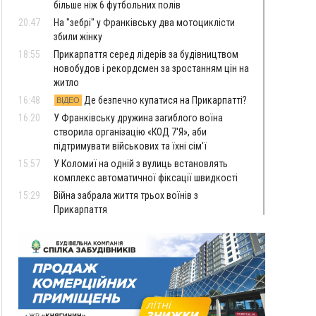
більше ніж 6 футбольних полів
20:47
На "зебрі" у Франківську два мотоциклісти
збили жінку
18:55
Прикарпаття серед лідерів за будівництвом
новобудов і рекордсмен за зростанням цін на
житло
16:48
Де безпечно купатися на Прикарпатті?
ВІДЕО
16:20
У Франківську дружина загиблого воїна
створила організацію «КОД 7'Я», аби
підтримувати військових та їхні сім'ї
15:57
У Коломиї на одній з вулиць встановлять
комплекс автоматичної фіксації швидкості
15:29
Війна забрала життя трьох воїнів з
Прикарпаття
15:00
На Закарпатті викрили масштабну схему
незаконного виключення
військовозобов’язаних з обліку
14:31
«Багато питань буде знято». На громадських
слуханнях в Яремче обговорили, як вирішити
питання джипінгу в Карпатах