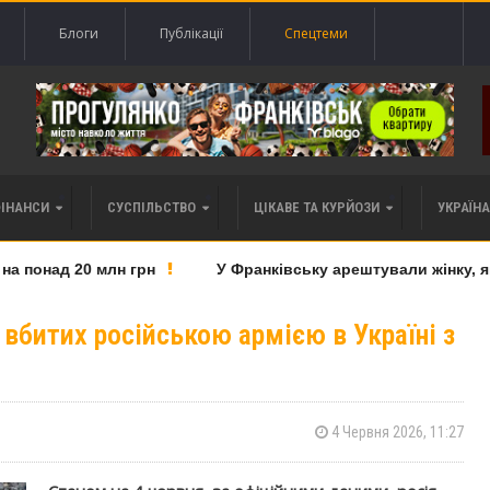
Блоги
Публікації
Спецтеми
ФІНАНСИ
СУСПІЛЬСТВО
ЦІКАВЕ ТА КУРЙОЗИ
УКРАЇНА 
понад 20 млн грн
У Франківську арештували жінку, яку
 вбитих російською армією в Україні з
4 Червня 2026, 11:27