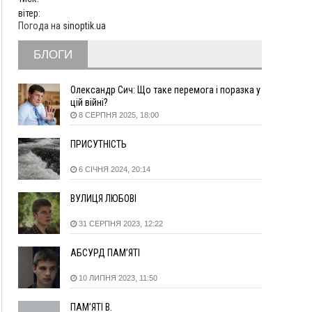
Яремче зафіксували рекордну спеку
вітер:
11:45
У Надвірній п'яна жінка побила малолітнього
Погода на
sinoptik.ua
хлопчика: суд призначив штраф і 30 тисяч
компенсації
БЛОГИ
11:17
У басейні Дністра встановилася гідрологічна
посуха - рівні води наблизилися до найнижчих
Олександр Сич: Що таке перемога і поразка у
показників
цій війні?
11:09
У Бурштині поблизу АЗС сталася масова бійка,
8 СЕРПНЯ 2025, 18:00
поліція з'ясовує обставини
10:30
ФОП із Житомира після купівлі права
ПРИСУТНІСТЬ
вимоги за 120 тисяч позивається до
Франківська на понад 20 млн грн
6 СІЧНЯ 2024, 20:14
08:52
У горах біля Осмолоди за допомогою БПЛА
ВУЛИЦЯ ЛЮБОВІ
розшукали двох жінок, які заблукали під час
збирання ягід
31 СЕРПНЯ 2023, 12:22
05 Серпня
АБСУРД ПАМ’ЯТІ
19:52
У Франківську вперше прооперували немовля
без відкритої операції
10 ЛИПНЯ 2023, 11:50
18:42
На лінії зіткнення загинув керівник
пошукового загону "Плацдарм" Олексій Юков
ПАМ’ЯТІ В.