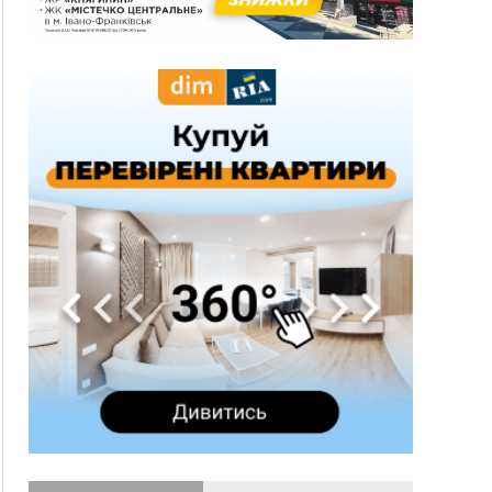
13:54
5 «тихих» хвороб, які виявляє профілактичне
обстеження
13:30
На Надрічній тривають останні
ФОТО
приготування до нового руху
12:57
У Франківську зафіксували найбільшу спеку за
всю історію спостережень
12:24
Лікування наркоманії Київ: чому важливо
розпочати терапію якомога раніше
12:00
Франківця, який у Косові викрав за магазину
понад 640 тисяч гривень у валюті, засудили до
5 років
11:50
Податкова передасть в Міноборони для
"Оберегу" дані про чоловіків 18–60 років
11:20
Водійка, яку на Сухомлинського побив інший
керманич, відмовилася від обвинувачення —
справу закрили
10:45
У Франківську, Коломиї, Долині та Яремче 6
серпня зафіксували рекордну спеку
10:02
Змушував надсилати інтимні фото: на
Прикарпатті затримали підозрюваного у
розбещенні малолітньої