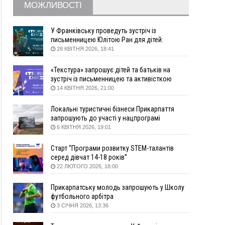
МОЖЛИВОСТІ
09:22
АМКУ розпочав справу проти Гвіздецької
селищної ради через різні ставки земельного
податку
У Франківську проведуть зустріч із
письменницею Юлітою Ран для дітей:
08:54
Синоптики попереджають про значний дощ на
говоритимуть про серію книг про Мавку
28 КВІТНЯ 2026, 18:41
Прикарпатті до кінця п'ятниці
08:45
Нафтогазову площу на межі Прикарпаття та
«Текстура» запрошує дітей та батьків на
Львівщини повторно виставили на аукціон за
зустріч із письменницею та активісткою
830 млн
Анною Повх
14 КВІТНЯ 2026, 21:00
06 Серпня
Локальні туристичні бізнеси Прикарпаття
18:46
У Польщі невідомі скоїли наругу над
ФОТО
запрошують до участі у нацпрограмі
могилою УПА
«Подорож до себе»
6 КВІТНЯ 2026, 19:01
17:45
Сили оборони уразила Ярославський НПЗ та
Старт “Програми розвитку STEM-талантів
кораблі берегової охорони фсб у Керчі
серед дівчат 14-18 років”
17:17
Скарби Музею писанкового розпису
ВІДЕО
22 ЛЮТОГО 2026, 18:00
побачать далеко за межами Коломиї
16:42
Поблизу Франківська п'яний на Chevrolet
Прикарпатську молодь запрошують у Школу
втікав від поліції
футбольного арбітра
3 СІЧНЯ 2026, 13:36
16:27
На Прикарпатті триває декларування
вогнепальної зброї: уже зареєстровано 282