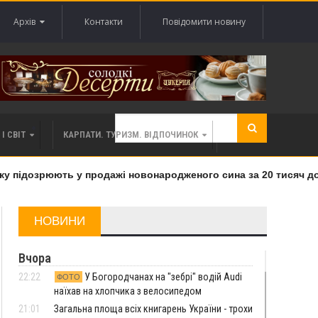
Архів
Контакти
Повідомити новину
І СВІТ
КАРПАТИ. ТУРИЗМ. ВІДПОЧИНОК
 підозрюють у продажі новонародженого сина за 20 тисяч дола
НОВИНИ
Вчора
22:22
У Богородчанах на "зебрі" водій Audi
ФОТО
наїхав на хлопчика з велосипедом
21:01
Загальна площа всіх книгарень України - трохи