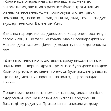
«Хоча наша операційна система відлагоджена до
автоматизму, але цього разу все було з трохи вищим
рівнем хвилювання. Адже прогнозувати стан трьох
немовлят одночасно — завдання надскладне», — згадує
акушер-гінеколог Валентин Усик.
Дівчатка народилися за допомогою кесаревого розтину з
вагою 2200, 1900 та 1860 грамів. Мама новонароджених
Наталія ділиться емоціями від моменту появи донечок на
світ.
«Дівчатка, тільки-но їх діставали, зразу пищали і літали
наді мною — перша, друга, третя. Все було дуже швидко!
Коли їх приклали до мене, то емоції були змішані: радість,
що вони дихають і нарешті "на волі"», — розповідає
Наталія.
Попри недоношеність, немовлята народилися повністю
здоровими. Вже на шостий день після народження
багатодітну родину з Прикарпаття виписали додому.