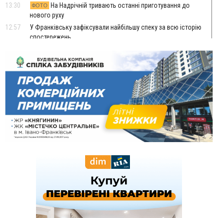
13:30
На Надрічній тривають останні приготування до
ФОТО
нового руху
12:57
У Франківську зафіксували найбільшу спеку за всю історію
спостережень
12:24
Лікування наркоманії Київ: чому важливо розпочати
терапію якомога раніше
12:00
Франківця, який у Косові викрав за магазину понад 640
тисяч гривень у валюті, засудили до 5 років
11:50
Податкова передасть в Міноборони для "Оберегу" дані про
чоловіків 18–60 років
11:20
Водійка, яку на Сухомлинського побив інший керманич,
відмовилася від обвинувачення — справу закрили
10:45
У Франківську, Коломиї, Долині та Яремче 6 серпня
зафіксували рекордну спеку
10:02
Змушував надсилати інтимні фото: на Прикарпатті
затримали підозрюваного у розбещенні малолітньої
09:22
АМКУ розпочав справу проти Гвіздецької селищної ради
через різні ставки земельного податку
08:54
Синоптики попереджають про значний дощ на Прикарпатті
до кінця п'ятниці