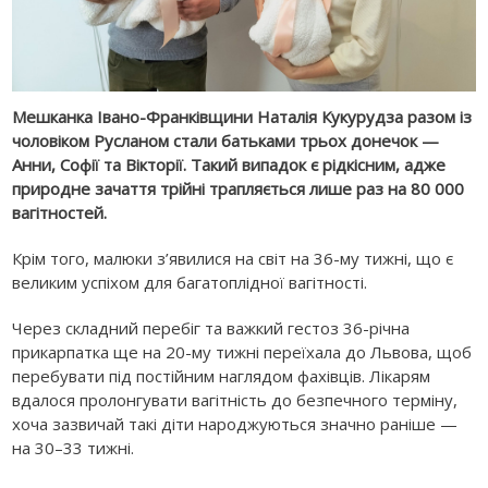
Мешканка Івано-Франківщини Наталія Кукурудза разом із
чоловіком Русланом стали батьками трьох донечок —
Анни, Софії та Вікторії. Такий випадок є рідкісним, адже
природне зачаття трійні трапляється лише раз на 80 000
вагітностей.
Крім того, малюки з’явилися на світ на 36-му тижні, що є
великим успіхом для багатоплідної вагітності.
Через складний перебіг та важкий гестоз 36-річна
прикарпатка ще на 20-му тижні переїхала до Львова, щоб
перебувати під постійним наглядом фахівців. Лікарям
вдалося пролонгувати вагітність до безпечного терміну,
хоча зазвичай такі діти народжуються значно раніше —
на 30–33 тижні.