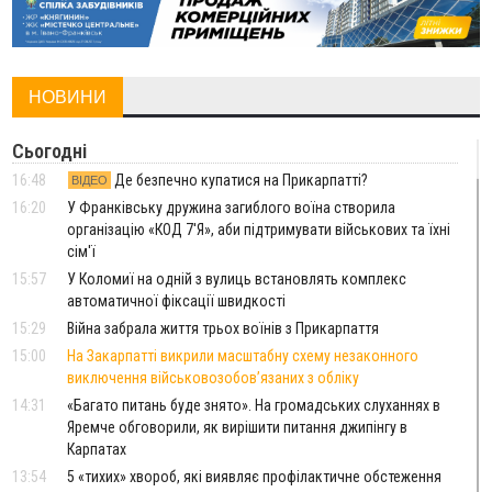
НОВИНИ
Сьогодні
16:48
Де безпечно купатися на Прикарпатті?
ВІДЕО
16:20
У Франківську дружина загиблого воїна створила
організацію «КОД 7'Я», аби підтримувати військових та їхні
сім'ї
15:57
У Коломиї на одній з вулиць встановлять комплекс
автоматичної фіксації швидкості
15:29
Війна забрала життя трьох воїнів з Прикарпаття
15:00
На Закарпатті викрили масштабну схему незаконного
виключення військовозобов’язаних з обліку
14:31
«Багато питань буде знято». На громадських слуханнях в
Яремче обговорили, як вирішити питання джипінгу в
Карпатах
13:54
5 «тихих» хвороб, які виявляє профілактичне обстеження