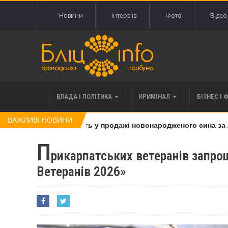
Новини
Інтерв'ю
Фото
Відео
ВЛАДА І ПОЛІТИКА
КРИМІНАЛ
БІЗНЕС І 
ВАЖЛИВІ НОВИНИ
жінку, яку підозрюють у продажі новонародженого сина за 20 
П
рикарпатських ветеранів запрош
Ветеранів 2026»