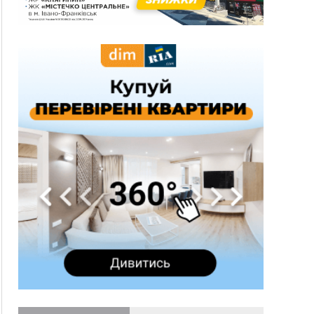
спека до 39°
13:00
На Снятинщині спіймали чоловіка, який зливав
з цистерни у полі невідому речовину
12:29
У МОЗ змінили підхід до госпіталізації та
оновили правила роботи стаціонарів
12:07
На межі Прикарпаття і Тернопільщини невідомі
засипали русло Золотої Липи та облаштували
переправу
11:44
У Франківську та Яремче зафіксували нові
температурні рекорди
11:17
Росія вдарила по Харкову "Бандероллю": є
постраждалі, пошкоджено цивільне
підприємство
10:54
Верховний суд повернув державі 1,5 га лісу із
трьома ставками в Івано-Франківській
громаді
10:10
На Каскаді замість веж планують зробити
сквер з дитмайданчиком
09:31
На Верховинщині під час пожежі будинку
травмувалась жінка