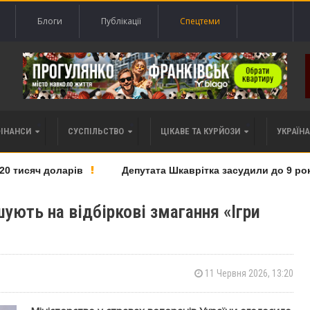
Блоги
Публікації
Спецтеми
ФІНАНСИ
СУСПІЛЬСТВО
ЦІКАВЕ ТА КУРЙОЗИ
УКРАЇНА 
тисяч доларів
Депутата Шкаврітка засудили до 9 років 
ують на відбіркові змагання «Ігри
11 Червня 2026, 13:20