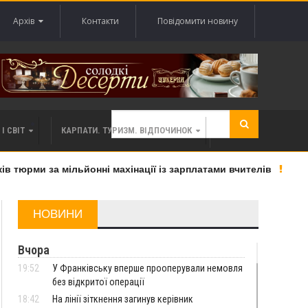
Архів
Контакти
Повідомити новину
І СВІТ
КАРПАТИ. ТУРИЗМ. ВІДПОЧИНОК
тюрми за мільйонні махінації із зарплатами вчителів
«В
НОВИНИ
Вчора
19:52
У Франківську вперше прооперували немовля
без відкритої операції
18:42
На лінії зіткнення загинув керівник