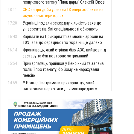
пошукового загону "Плацдарм" Олексій Юков
18:11
СБС за дві доби уразили 13 енергооб'єктів на
окупованих територіях
17:20
Українці подали рекордну кількість заяв до
університетів. Які спеціальності обирають
16:43
Зарплати на Прикарпатті за місяць зросли на
10%, але до середньої по Україні ще далеко
16:14
Франківець, який стріляв біля АЗС, вийшов під
заставу та був повторно затриманий
15:54
Прикарпатець прийшов у Пенсійний та заявив
поліції про гранату, бо йому не нарахували
пенсію
14:59
У Болгарії затримали прикарпатця, який
виготовляв наркотики для міжнародного
синдикату
14:47
Стефанішина отримала нову підозру. Їй
обирають запобіжний захід
14:02
«Пілот з Лондона» видурив у жительки
Коломийщини майже 64 тисячі гривень
13:13
У четвер на Прикарпатті очікується сильна