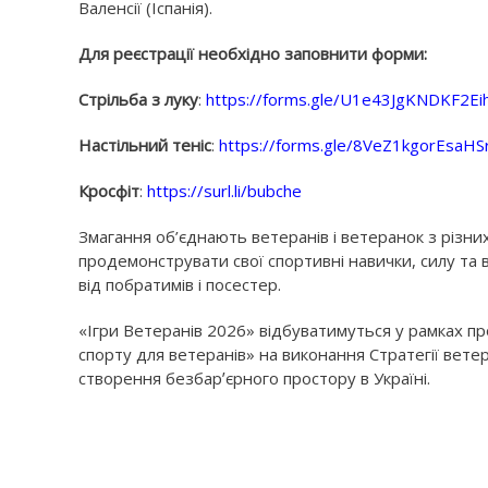
Валенсії (Іспанія).
Для реєстрації необхідно заповнити форми:
Стрільба з луку
:
https://forms.gle/U1e43JgKNDKF2Ei
Настільний теніс
:
https://forms.gle/8VeZ1kgorEsaHS
Кросфіт
:
https://surl.li/bubche
Змагання об’єднають ветеранів і ветеранок з різни
продемонструвати свої спортивні навички, силу та 
від побратимів і посестер.
«Ігри Ветеранів 2026» відбуватимуться у рамках пр
спорту для ветеранів» на виконання Стратегії ветера
створення безбарʼєрного простору в Україні.