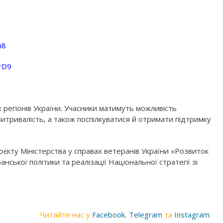
h8
rD9
х регіонів України. Учасники матимуть можливість
витривалість, а також поспілкуватися й отримати підтримку
оєкту Міністерства у справах ветеранів України «Розвиток
нської політики та реалізації Національної стратегії зі
Читайте нас у
Facebook
,
Telegram
та
Instagram
.