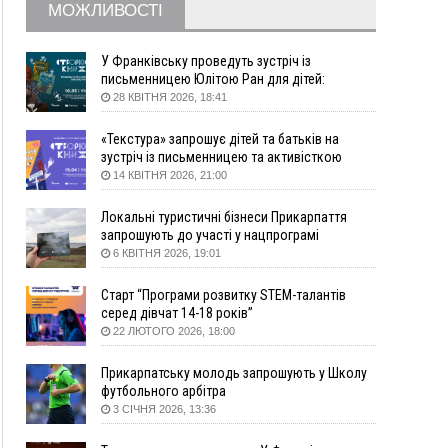
09:09
35 цимбалістів на Говерлі встановили
ВІДЕО
МОЖЛИВОСТІ
Рекорд України
08:37
На Прикарпатті за пів року трапилось понад
У Франківську проведуть зустріч із
100 ДТП через нетверезих водіїв
письменницею Юлітою Ран для дітей:
08:08
рф масовано атакувала Київ та область: 14
говоритимуть про серію книг про Мавку
28 КВІТНЯ 2026, 18:41
загиблих, десятки постраждалих і пожежі
(фото, відео)
«Текстура» запрошує дітей та батьків на
зустріч із письменницею та активісткою
04 Серпня
Анною Повх
14 КВІТНЯ 2026, 21:00
19:49
«Коли я обернувся, ворог уже був у нашій
траншеї»: командир з Надвірної на псевдо
Локальні туристичні бізнеси Прикарпаття
«Француз»
запрошують до участі у нацпрограмі
«Подорож до себе»
6 КВІТНЯ 2026, 19:01
19:34
В міському озері Франківська втопився
чоловік
Старт “Програми розвитку STEM-талантів
18:45
Є висока потреба у кількох групах крові:
серед дівчат 14-18 років”
прикарпатців просять у серпні ставати
22 ЛЮТОГО 2026, 18:00
донорами
18:07
У Франківську звільнили водія маршрутки,
Прикарпатську молодь запрошують у Школу
який зневажив і образив матір загиблого воїна
футбольного арбітра
3 СІЧНЯ 2026, 13:36
17:40
У горах на Прикарпатті з водоспаду впала
жінка і загинула