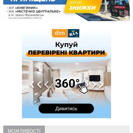
спостережень
12:24
Лікування наркоманії Київ: чому важливо розпочати
терапію якомога раніше
12:00
Франківця, який у Косові викрав за магазину понад 640
тисяч гривень у валюті, засудили до 5 років
11:50
Податкова передасть в Міноборони для "Оберегу" дані про
чоловіків 18–60 років
11:20
Водійка, яку на Сухомлинського побив інший керманич,
відмовилася від обвинувачення — справу закрили
10:45
У Франківську, Коломиї, Долині та Яремче 6 серпня
зафіксували рекордну спеку
10:02
Змушував надсилати інтимні фото: на Прикарпатті
затримали підозрюваного у розбещенні малолітньої
09:22
АМКУ розпочав справу проти Гвіздецької селищної ради
через різні ставки земельного податку
08:54
Синоптики попереджають про значний дощ на Прикарпатті
до кінця п'ятниці
08:45
Нафтогазову площу на межі Прикарпаття та Львівщини
повторно виставили на аукціон за 830 млн
МОЖЛИВОСТІ