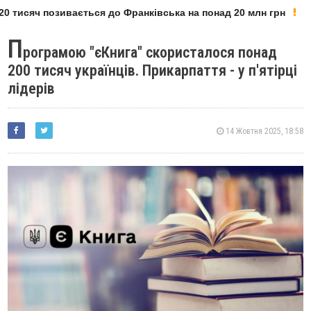
0 тисяч позивається до Франківська на понад 20 млн грн
П
рограмою "єКнига" скористалося понад
200 тисяч українців. Прикарпаття - у п'ятірці
лідерів
14 Жовтня 2025, 18:58