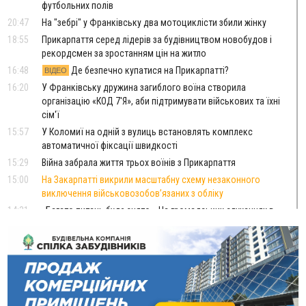
футбольних полів
20:47
На "зебрі" у Франківську два мотоциклісти збили жінку
18:55
Прикарпаття серед лідерів за будівництвом новобудов і
рекордсмен за зростанням цін на житло
16:48
Де безпечно купатися на Прикарпатті?
ВІДЕО
16:20
У Франківську дружина загиблого воїна створила
організацію «КОД 7'Я», аби підтримувати військових та їхні
сім'ї
15:57
У Коломиї на одній з вулиць встановлять комплекс
автоматичної фіксації швидкості
15:29
Війна забрала життя трьох воїнів з Прикарпаття
15:00
На Закарпатті викрили масштабну схему незаконного
виключення військовозобов’язаних з обліку
14:31
«Багато питань буде знято». На громадських слуханнях в
Яремче обговорили, як вирішити питання джипінгу в
Карпатах
13:54
5 «тихих» хвороб, які виявляє профілактичне обстеження
13:30
На Надрічній тривають останні приготування до
ФОТО
нового руху
12:57
У Франківську зафіксували найбільшу спеку за всю історію