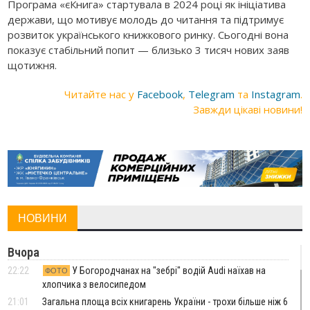
Програма «єКнига» стартувала в 2024 році як ініціатива
держави, що мотивує молодь до читання та підтримує
розвиток українського книжкового ринку. Сьогодні вона
показує стабільний попит — близько 3 тисяч нових заяв
щотижня.
Читайте нас у
Facebook
,
Telegram
та
Instagram
.
Завжди цікаві новини!
НОВИНИ
Вчора
22:22
У Богородчанах на "зебрі" водій Audi наїхав на
ФОТО
хлопчика з велосипедом
21:01
Загальна площа всіх книгарень України - трохи більше ніж 6