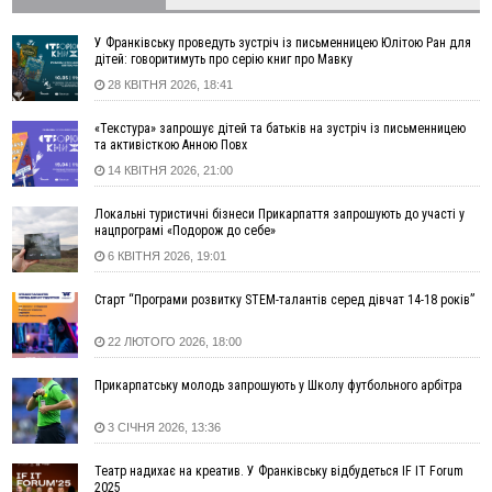
06 Серпня
18:46
У Польщі невідомі скоїли наругу над могилою УПА
ФОТО
У Франківську проведуть зустріч із письменницею Юлітою Ран для
дітей: говоритимуть про серію книг про Мавку
17:45
Сили оборони уразила Ярославський НПЗ та кораблі
28 КВІТНЯ 2026, 18:41
берегової охорони фсб у Керчі
17:17
Скарби Музею писанкового розпису побачать
ВІДЕО
«Текстура» запрошує дітей та батьків на зустріч із письменницею
далеко за межами Коломиї
та активісткою Анною Повх
16:42
Поблизу Франківська п'яний на Chevrolet втікав від поліції
14 КВІТНЯ 2026, 21:00
16:27
На Прикарпатті триває декларування вогнепальної зброї:
уже зареєстровано 282 одиниці
Локальні туристичні бізнеси Прикарпаття запрошують до участі у
нацпрограмі «Подорож до себе»
15:58
Понад 9 тис. прикарпатських вступників отримали
6 КВІТНЯ 2026, 19:01
рекомендації до зарахування на бакалаврат у ВНЗ
15:28
Кілька вулиць у Долині тимчасово залишаться без газу
Старт “Програми розвитку STEM-талантів серед дівчат 14-18 років”
15:02
У Старуні відбулася Патріарша проща
ФОТО
22 ЛЮТОГО 2026, 18:00
14:35
Не знає англійську на достатньому рівні. Франківець Лев
Кишакевич не зможе стати суддею Міжнародного
Прикарпатську молодь запрошують у Школу футбольного арбітра
кримінального суду
14:14
У Ворохті проведуть Кубок ФЛСУ зі стрибків на лижах,
3 СІЧНЯ 2026, 13:36
пам'яті оборонця Богдана Бухонка
13:30
На Калущині розшукали чоловіка, який три дні
ФОТО
Театр надихає на креатив. У Франківську відбудеться IF IT Forum
блукав у лісі
2025