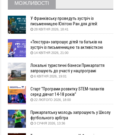
МОЖЛИВОСТІ
09:22
АМКУ розпочав справу проти Гвіздецької
селищної ради через різні ставки земельного
податку
У Франківську проведуть зустріч із
письменницею Юлітою Ран для дітей:
08:54
Синоптики попереджають про значний дощ на
говоритимуть про серію книг про Мавку
28 КВІТНЯ 2026, 18:41
Прикарпатті до кінця п'ятниці
08:45
Нафтогазову площу на межі Прикарпаття та
«Текстура» запрошує дітей та батьків на
Львівщини повторно виставили на аукціон за
зустріч із письменницею та активісткою
830 млн
Анною Повх
14 КВІТНЯ 2026, 21:00
06 Серпня
Локальні туристичні бізнеси Прикарпаття
18:46
У Польщі невідомі скоїли наругу над
ФОТО
запрошують до участі у нацпрограмі
могилою УПА
«Подорож до себе»
6 КВІТНЯ 2026, 19:01
17:45
Сили оборони уразила Ярославський НПЗ та
Старт “Програми розвитку STEM-талантів
кораблі берегової охорони фсб у Керчі
серед дівчат 14-18 років”
17:17
Скарби Музею писанкового розпису
ВІДЕО
22 ЛЮТОГО 2026, 18:00
побачать далеко за межами Коломиї
16:42
Поблизу Франківська п'яний на Chevrolet
Прикарпатську молодь запрошують у Школу
втікав від поліції
футбольного арбітра
3 СІЧНЯ 2026, 13:36
16:27
На Прикарпатті триває декларування
вогнепальної зброї: уже зареєстровано 282