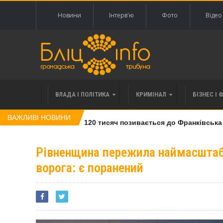
Новини
Інтерв'ю
Фото
Відео
ВЛАДА І ПОЛІТИКА
КРИМІНАЛ
БІЗНЕС І 
ВАЖЛИВІ НОВИНИ
влі права вимоги за 120 тисяч позивається до Франківська на 
Рівненщина пережила наймасштаб
ворога: є поранений