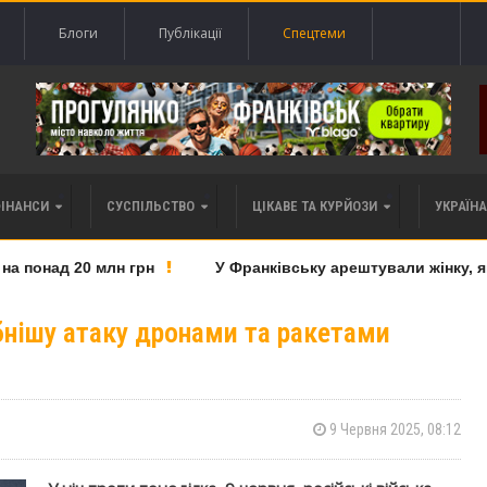
Блоги
Публікації
Спецтеми
ФІНАНСИ
СУСПІЛЬСТВО
ЦІКАВЕ ТА КУРЙОЗИ
УКРАЇНА 
понад 20 млн грн
У Франківську арештували жінку, яку
нішу атаку дронами та ракетами
9 Червня 2025, 08:12