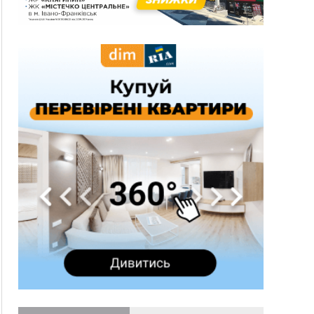
13:54
5 «тихих» хвороб, які виявляє профілактичне
обстеження
13:30
На Надрічній тривають останні
ФОТО
приготування до нового руху
12:57
У Франківську зафіксували найбільшу спеку за
всю історію спостережень
12:24
Лікування наркоманії Київ: чому важливо
розпочати терапію якомога раніше
12:00
Франківця, який у Косові викрав за магазину
понад 640 тисяч гривень у валюті, засудили до
5 років
11:50
Податкова передасть в Міноборони для
"Оберегу" дані про чоловіків 18–60 років
11:20
Водійка, яку на Сухомлинського побив інший
керманич, відмовилася від обвинувачення —
справу закрили
10:45
У Франківську, Коломиї, Долині та Яремче 6
серпня зафіксували рекордну спеку
10:02
Змушував надсилати інтимні фото: на
Прикарпатті затримали підозрюваного у
розбещенні малолітньої