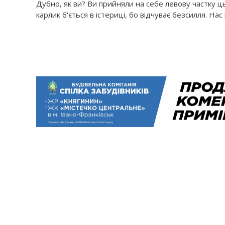
Дубно, як ви? Ви прийняли на себе левову частку ц
карлик б'ється в істериці, бо відчуває безсилля. На