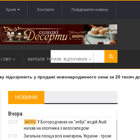
Архів
Контакти
Повідомити новину
І СВІТ
КАРПАТИ. ТУРИЗМ. ВІДПОЧИНОК
 підозрюють у продажі новонародженого сина за 20 тисяч дола
НОВИНИ
Вчора
22:22
У Богородчанах на "зебрі" водій Audi
ФОТО
наїхав на хлопчика з велосипедом
21:01
Загальна площа всіх книгарень України - трохи