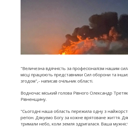
"Величезна вдячність за професіоналізм нашим сил
місці працюють представники Сил оборони та інших 
згодом",- написав очільник області.
Водночас міський голова Рівного Олександр Третя
Рівненщину.
"Сьогодні наша область пережила одну з найжорстк
регіон. Дякуємо Богу за кожне врятоване життя. Д
тримали небо, коли земля здригалася. Ваша мужніс