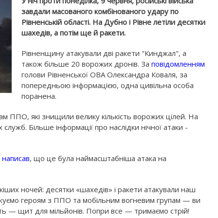
У ніч проти понеділка, 9 червня, російські війська
завдали масованого комбінованого удару по
Рівненській області. На Дубно і Рівне летіли десятки
шахедів, а потім ще й ракети.
Рівненщину атакували дві ракети "Кинджал", а
також більше 20 ворожих дронів. За
повідомленням
голови Рівненської ОВА Олександра Коваля, за
попередньою інформацією, одна цивільна особа
поранена.
ам ППО, які знищили велику кількість ворожих цілей. На
служб. Більше інформації про наслідки нічної атаки -
к
написав
, що це була наймасштабніша атака на
іших ночей: десятки «шахедів» і ракети атакували наш
якуємо героям з ППО та мобільним вогневим групам — ви
ть — щит для мільйонів. Попри все — тримаємо стрій!