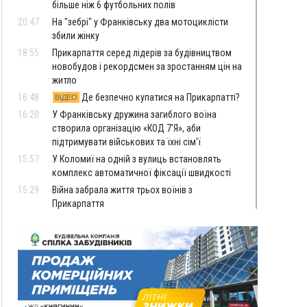
більше ніж 6 футбольних полів
20:47
На "зебрі" у Франківську два мотоциклісти
збили жінку
18:55
Прикарпаття серед лідерів за будівництвом
новобудов і рекордсмен за зростанням цін на
житло
16:48
Де безпечно купатися на Прикарпатті?
ВІДЕО
16:20
У Франківську дружина загиблого воїна
створила організацію «КОД 7'Я», аби
підтримувати військових та їхні сім'ї
15:57
У Коломиї на одній з вулиць встановлять
комплекс автоматичної фіксації швидкості
15:29
Війна забрала життя трьох воїнів з
Прикарпаття
15:00
На Закарпатті викрили масштабну схему
незаконного виключення
військовозобов’язаних з обліку
14:31
«Багато питань буде знято». На громадських
слуханнях в Яремче обговорили, як вирішити
питання джипінгу в Карпатах