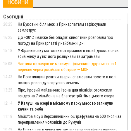
НОВИНИ
Сьогодні
20:25
На Буковині біля межі з Прикарпаттям зафіксували
землетрус
16:25
До +30°C і майже без опадів: синоптики розповіли про
погоду на Прикарпатті у найближчі дні
15:18
У Франківську мотоцикліст врізався в інший двоколісник,
збив жінку й утік: його розшукали та затримали
15:08
Частина школярів не матимуть фізичних підручників на 1
вересня через російські обстріли — МОН
14:43
На Рогатинщині рештки тварин спалювали просто в полі:
поліція розслідує отруєння земель
13:25
Пірс, ігровий майданчик і зона для пікніків: оголосили
тендер на 7 мільйонів на благоустрій Німецького озера
12:14
У Калуші на озері в міському парку масово загинули
качки та риба
11:18
Майстра лісу з Верховинщини оштрафували на 600 тисяч за
переправлення чоловіків до Румунії
10:49
На Прикарпатті через негоду сталися аварійні вимкнення