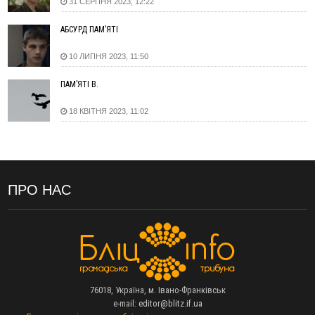
31 СЕРПНЯ 2023, 12:22
11:45
У Надвірній п'яна жінка побила малолітнього хлопчика: суд
призначив штраф і 30 тисяч компенсації
АБСУРД ПАМ’ЯТІ
11:17
У басейні Дністра встановилася гідрологічна посуха - рівні
10 ЛИПНЯ 2023, 11:50
води наблизилися до найнижчих показників
11:09
У Бурштині поблизу АЗС сталася масова бійка, поліція
ПАМ’ЯТІ В.
з'ясовує обставини
10:30
ФОП із Житомира після купівлі права вимоги за 120
18 КВІТНЯ 2023, 11:02
тисяч позивається до Франківська на понад 20 млн грн
08:52
У горах біля Осмолоди за допомогою БПЛА розшукали
двох жінок, які заблукали під час збирання ягід
05 Серпня
ПРО НАС
19:52
У Франківську вперше прооперували немовля без
відкритої операції
18:42
На лінії зіткнення загинув керівник пошукового загону
"Плацдарм" Олексій Юков
18:11
СБС за дві доби уразили 13 енергооб'єктів на окупованих
територіях
76018, Україна, м. Івано-Франківськ
17:20
Українці подали рекордну кількість заяв до університетів.
e-mail:
editor@blitz.if.ua
Які спеціальності обирають