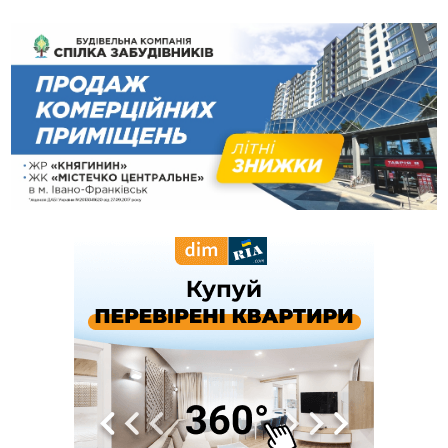
світла
10:43
За змову на тендері для Долинської лікарні двох
підприємців оштрафували на 272 тисячі гривень
10:09
Яремчанський суд виніс вирок чоловіку, який у Буковелі
вкрав із супермаркету пляшку віскі за 8,5 тисяч
09:53
В урочищі біля Галича археологи відкопали давньоруську
вагову гирку XII–XIII століть
09:39
У Франківську медики провели серію складних операцій
на аорті
Вчора
22:22
У Богородчанах на "зебрі" водій Audi наїхав на
ФОТО
хлопчика з велосипедом
21:01
Загальна площа всіх книгарень України - трохи більше ніж 6
футбольних полів
20:47
На "зебрі" у Франківську два мотоциклісти збили жінку
18:55
Прикарпаття серед лідерів за будівництвом новобудов і
рекордсмен за зростанням цін на житло
16:48
Де безпечно купатися на Прикарпатті?
ВІДЕО
16:20
У Франківську дружина загиблого воїна створила