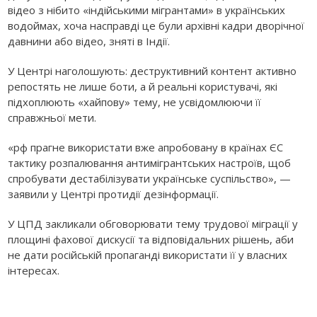
відео з нібито «індійськими мігрантами» в українських
водоймах, хоча насправді це були архівні кадри дворічної
давнини або відео, зняті в Індії.
У Центрі наголошують: деструктивний контент активно
репостять не лише боти, а й реальні користувачі, які
підхоплюють «хайпову» тему, не усвідомлюючи її
справжньої мети.
«рф прагне використати вже апробовану в країнах ЄС
тактику розпалювання антимігрантських настроїв, щоб
спробувати дестабілізувати українське суспільство», —
заявили у Центрі протидії дезінформації.
У ЦПД закликали обговорювати тему трудової міграції у
площині фахової дискусії та відповідальних рішень, аби
не дати російській пропаганді використати її у власних
інтересах.