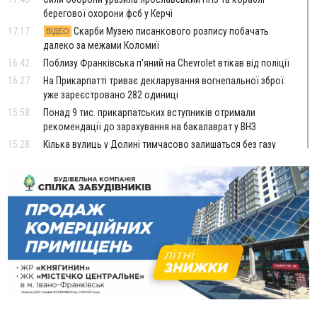
берегової охорони фсб у Керчі
17:17
Скарби Музею писанкового розпису побачать
ВІДЕО
далеко за межами Коломиї
16:42
Поблизу Франківська п'яний на Chevrolet втікав від поліції
16:27
На Прикарпатті триває декларування вогнепальної зброї:
уже зареєстровано 282 одиниці
15:58
Понад 9 тис. прикарпатських вступників отримали
рекомендації до зарахування на бакалаврат у ВНЗ
15:28
Кілька вулиць у Долині тимчасово залишаться без газу
15:02
У Старуні відбулася Патріарша проща
ФОТО
14:35
Не знає англійську на достатньому рівні. Франківець Лев
Кишакевич не зможе стати суддею Міжнародного
кримінального суду
14:14
У Ворохті проведуть Кубок ФЛСУ зі стрибків на лижах,
пам'яті оборонця Богдана Бухонка
13:30
На Калущині розшукали чоловіка, який три дні
ФОТО
блукав у лісі
13:14
Боднар розповів про реакцію влади Польщі на атаки на
українців та про зміни після 23 серпня