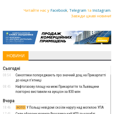
Читайте нас у
Facebook
,
Telegram
та
Instagram
.
Завжди цікаві новини!
НОВИНИ
Сьогодні
08:54
Синоптики попереджають про значний дощ на Прикарпатті
до кінця п'ятниці
08:45
Нафтогазову площу на межі Прикарпаття та Львівщини
повторно виставили на аукціон за 830 млн
Вчора
18:46
У Польщі невідомі скоїли наругу над могилою УПА
ФОТО
17:45
Сили оборони уразила Ярославський НПЗ та кораблі