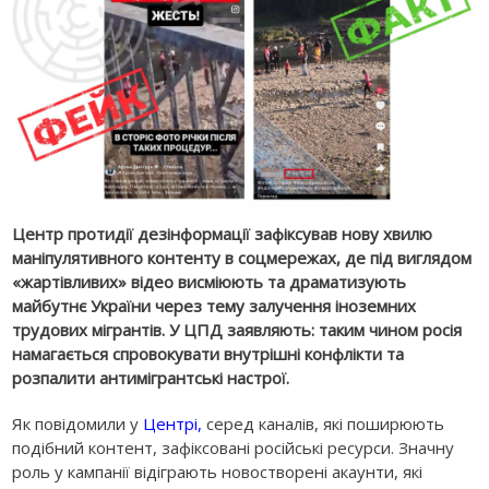
Центр протидії дезінформації зафіксував нову хвилю
маніпулятивного контенту в соцмережах, де під виглядом
«жартівливих» відео висміюють та драматизують
майбутнє України через тему залучення іноземних
трудових мігрантів. У ЦПД заявляють: таким чином росія
намагається спровокувати внутрішні конфлікти та
розпалити антимігрантські настрої.
Як повідомили у
Центрі,
серед каналів, які поширюють
подібний контент, зафіксовані російські ресурси. Значну
роль у кампанії відіграють новостворені акаунти, які