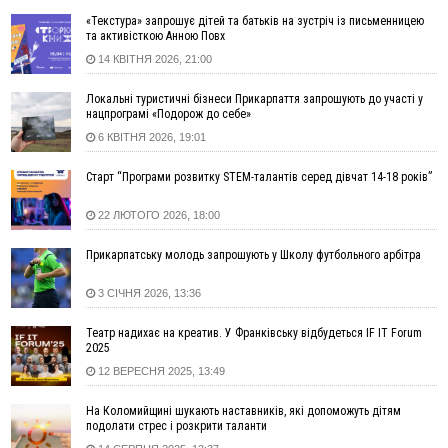
18:11
СБС за дві доби уразили 13 енергооб'єктів на окупованих
територіях
«Текстура» запрошує дітей та батьків на зустріч із письменницею
та активісткою Анною Повх
17:20
Українці подали рекордну кількість заяв до університетів.
14 КВІТНЯ 2026, 21:00
Які спеціальності обирають
16:43
Зарплати на Прикарпатті за місяць зросли на 10%, але до
Локальні туристичні бізнеси Прикарпаття запрошують до участі у
середньої по Україні ще далеко
нацпрограмі «Подорож до себе»
16:14
Франківець, який стріляв біля АЗС, вийшов під заставу та
6 КВІТНЯ 2026, 19:01
був повторно затриманий
Старт “Програми розвитку STEM-талантів серед дівчат 14-18 років”
15:54
Прикарпатець прийшов у Пенсійний та заявив поліції про
гранату, бо йому не нарахували пенсію
22 ЛЮТОГО 2026, 18:00
14:59
У Болгарії затримали прикарпатця, який виготовляв
наркотики для міжнародного синдикату
Прикарпатську молодь запрошують у Школу футбольного арбітра
14:47
Стефанішина отримала нову підозру. Їй обирають
запобіжний захід
3 СІЧНЯ 2026, 13:36
14:02
«Пілот з Лондона» видурив у жительки Коломийщини
Театр надихає на креатив. У Франківську відбудеться IF IT Forum
майже 64 тисячі гривень
2025
13:13
У четвер на Прикарпатті очікується сильна спека до 39°
12 ВЕРЕСНЯ 2025, 13:49
13:00
На Снятинщині спіймали чоловіка, який зливав з цистерни
у полі невідому речовину
На Коломийщині шукають наставників, які допоможуть дітям
подолати стрес і розкрити таланти
12:29
У МОЗ змінили підхід до госпіталізації та оновили правила