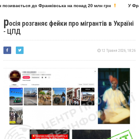
позивається до Франківська на понад 20 млн грн
У Фран
р
осія розганяє фейки про мігрантів в Україні
- ЦПД
12 Травня 2026, 18:26