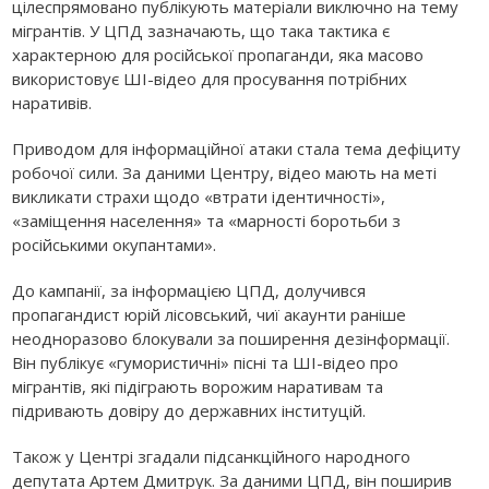
цілеспрямовано публікують матеріали виключно на тему
мігрантів. У ЦПД зазначають, що така тактика є
характерною для російської пропаганди, яка масово
використовує ШІ-відео для просування потрібних
наративів.
Приводом для інформаційної атаки стала тема дефіциту
робочої сили. За даними Центру, відео мають на меті
викликати страхи щодо «втрати ідентичності»,
«заміщення населення» та «марності боротьби з
російськими окупантами».
До кампанії, за інформацією ЦПД, долучився
пропагандист юрій лісовський, чиї акаунти раніше
неодноразово блокували за поширення дезінформації.
Він публікує «гумористичні» пісні та ШІ-відео про
мігрантів, які підіграють ворожим наративам та
підривають довіру до державних інституцій.
Також у Центрі згадали підсанкційного народного
депутата Артем Дмитрук. За даними ЦПД, він поширив