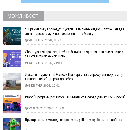
10:43
За змову на тендері для Долинської лікарні двох
підприємців оштрафували на 272 тисячі гривень
МОЖЛИВОСТІ
10:09
Яремчанський суд виніс вирок чоловіку, який у Буковелі
вкрав із супермаркету пляшку віскі за 8,5 тисяч
У Франківську проведуть зустріч із письменницею Юлітою Ран для
09:53
В урочищі біля Галича археологи відкопали давньоруську
дітей: говоритимуть про серію книг про Мавку
вагову гирку XII–XIII століть
28 КВІТНЯ 2026, 18:41
09:39
У Франківську медики провели серію складних операцій
на аорті
«Текстура» запрошує дітей та батьків на зустріч із письменницею
та активісткою Анною Повх
07 Серпня
14 КВІТНЯ 2026, 21:00
22:22
У Богородчанах на "зебрі" водій Audi наїхав на
ФОТО
хлопчика з велосипедом
Локальні туристичні бізнеси Прикарпаття запрошують до участі у
нацпрограмі «Подорож до себе»
21:01
Загальна площа всіх книгарень України - трохи більше ніж 6
футбольних полів
6 КВІТНЯ 2026, 19:01
20:47
На "зебрі" у Франківську два мотоциклісти збили жінку
Старт “Програми розвитку STEM-талантів серед дівчат 14-18 років”
18:55
Прикарпаття серед лідерів за будівництвом новобудов і
рекордсмен за зростанням цін на житло
22 ЛЮТОГО 2026, 18:00
16:48
Де безпечно купатися на Прикарпатті?
ВІДЕО
Прикарпатську молодь запрошують у Школу футбольного арбітра
16:20
У Франківську дружина загиблого воїна створила
організацію «КОД 7'Я», аби підтримувати військових та їхні