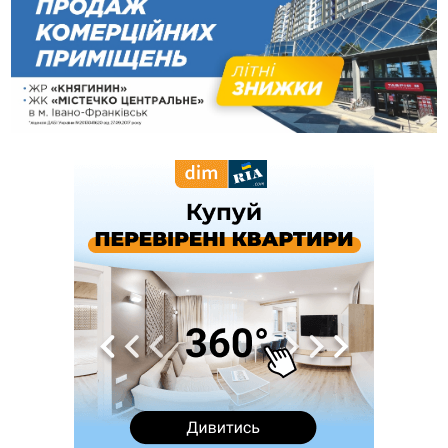
08 Серпня
20:25
На Буковині біля межі з Прикарпаттям зафіксували
землетрус
16:25
До +30°C і майже без опадів: синоптики розповіли про
погоду на Прикарпатті у найближчі дні
15:18
У Франківську мотоцикліст врізався в інший двоколісник,
збив жінку й утік: його розшукали та затримали
15:08
Частина школярів не матимуть фізичних підручників на 1
вересня через російські обстріли — МОН
14:43
На Рогатинщині рештки тварин спалювали просто в полі:
поліція розслідує отруєння земель
13:25
Пірс, ігровий майданчик і зона для пікніків: оголосили
тендер на 7 мільйонів на благоустрій Німецького озера
12:14
У Калуші на озері в міському парку масово загинули
качки та риба
11:18
Майстра лісу з Верховинщини оштрафували на 600 тисяч за
переправлення чоловіків до Румунії
10:49
На Прикарпатті через негоду сталися аварійні вимкнення
світла