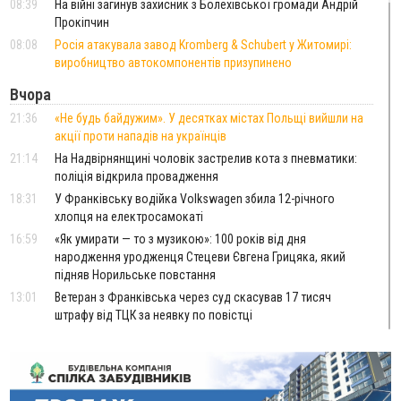
08:39
На війні загинув захисник з Болехівської громади Андрій
Прокіпчин
08:08
Росія атакувала завод Kromberg & Schubert у Житомирі:
виробництво автокомпонентів призупинено
Вчора
21:36
«Не будь байдужим». У десятках містах Польщі вийшли на
акції проти нападів на українців
21:14
На Надвірнянщині чоловік застрелив кота з пневматики:
поліція відкрила провадження
18:31
У Франківську водійка Volkswagen збила 12-річного
хлопця на електросамокаті
16:59
«Як умирати — то з музикою»: 100 років від дня
народження уродженця Стецеви Євгена Грицяка, який
підняв Норильське повстання
13:01
Ветеран з Франківська через суд скасував 17 тисяч
штрафу від ТЦК за неявку по повістці
12:26
Про франківських лікарів, які рятують військових
ВІДЕО
від фантомного болю, зняли документальний фільм
11:12
Україна придбала у Туреччини 70 ракет ATACMS та 12
пускових установок M270