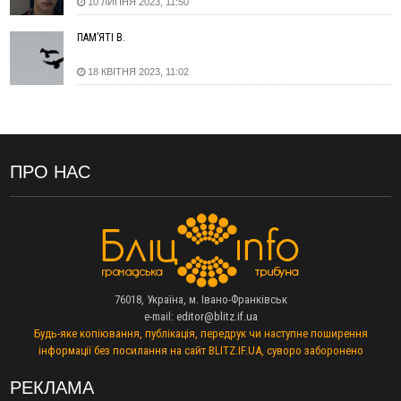
10 ЛИПНЯ 2023, 11:50
16:27
На Прикарпатті триває декларування вогнепальної зброї:
уже зареєстровано 282 одиниці
ПАМ’ЯТІ В.
15:58
Понад 9 тис. прикарпатських вступників отримали
рекомендації до зарахування на бакалаврат у ВНЗ
18 КВІТНЯ 2023, 11:02
15:28
Кілька вулиць у Долині тимчасово залишаться без газу
15:02
У Старуні відбулася Патріарша проща
ФОТО
14:35
Не знає англійську на достатньому рівні. Франківець Лев
Кишакевич не зможе стати суддею Міжнародного
ПРО НАС
кримінального суду
14:14
У Ворохті проведуть Кубок ФЛСУ зі стрибків на лижах,
пам'яті оборонця Богдана Бухонка
13:30
На Калущині розшукали чоловіка, який три дні
ФОТО
блукав у лісі
13:14
Боднар розповів про реакцію влади Польщі на атаки на
українців та про зміни після 23 серпня
76018, Україна, м. Івано-Франківськ
12:31
"Едельвейси" щемливо привітали рідну Коломию з
e-mail:
editor@blitz.if.ua
ВІДЕО
Будь-яке копіювання, публікація, передрук чи наступне поширення
Днем міста
інформації без посилання на сайт BLITZ.IF.UA, суворо заборонено
11:55
Вчора у Франківську, Коломиї, Долині та Яремче
зафіксували рекордну спеку
РЕКЛАМА
11:45
У Надвірній п'яна жінка побила малолітнього хлопчика: суд