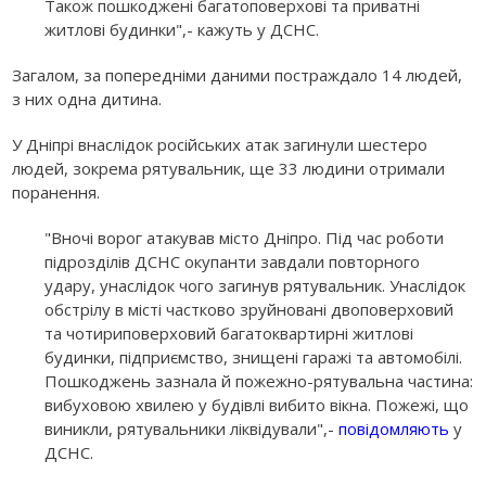
Також пошкоджені багатоповерхові та приватні
житлові будинки",- кажуть у ДСНС.
Загалом, за попередніми даними постраждало 14 людей,
з них одна дитина.
У Дніпрі внаслідок російських атак загинули шестеро
людей, зокрема рятувальник, ще 33 людини отримали
поранення.
"Вночі ворог атакував місто Дніпро. Під час роботи
підрозділів ДСНС окупанти завдали повторного
удару, унаслідок чого загинув рятувальник. Унаслідок
обстрілу в місті частково зруйновані двоповерховий
та чотириповерховий багатоквартирні житлові
будинки, підприємство, знищені гаражі та автомобілі.
Пошкоджень зазнала й пожежно-рятувальна частина:
вибуховою хвилею у будівлі вибито вікна. Пожежі, що
виникли, рятувальники ліквідували",-
повідомляють
у
ДСНС.