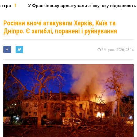
грн
У Франківську арештували жінку, яку підозрюють у 
Росіяни вночі атакували Харків, Київ та
Дніпро. Є загиблі, поранені і руйнування
2 Червня 2026, 08:14