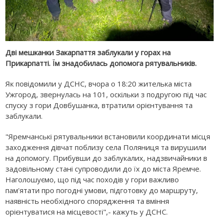
Дві мешканки Закарпаття заблукали у горах на
Прикарпатті. Їм знадобилась допомога рятувальників.
Як повідомили у ДСНС, вчора о 18:20 жителька міста
Ужгород, звернулась на 101, оскільки з подругою під час
спуску з гори Довбушанка, втратили орієнтування та
заблукали.
"Яремчанські рятувальники встановили координати місця
заходження дівчат поблизу села Поляниця та вирушили
на допомогу. Прибувши до заблукалих, надзвичайники в
задовільному стані супроводили до їх до міста Яремче.
Наголошуємо, що під час походів у гори важливо
пам'ятати про погодні умови, підготовку до маршруту,
наявність необхідного спорядження та вміння
орієнтуватися на місцевості",- кажуть у ДСНС.