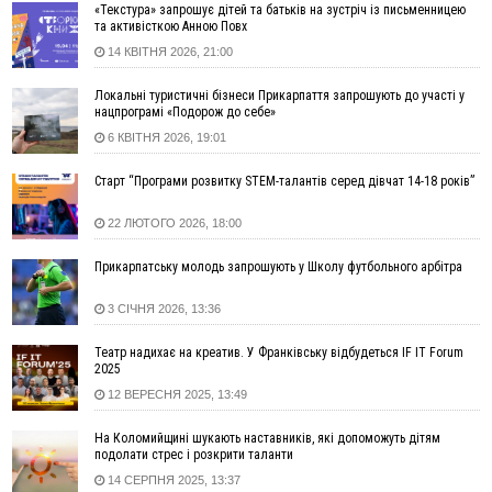
«Текстура» запрошує дітей та батьків на зустріч із письменницею
13:30
На Надрічній тривають останні приготування до
ФОТО
та активісткою Анною Повх
нового руху
14 КВІТНЯ 2026, 21:00
12:57
У Франківську зафіксували найбільшу спеку за всю історію
спостережень
Локальні туристичні бізнеси Прикарпаття запрошують до участі у
нацпрограмі «Подорож до себе»
12:24
Лікування наркоманії Київ: чому важливо розпочати
терапію якомога раніше
6 КВІТНЯ 2026, 19:01
12:00
Франківця, який у Косові викрав за магазину понад 640
Старт “Програми розвитку STEM-талантів серед дівчат 14-18 років”
тисяч гривень у валюті, засудили до 5 років
11:50
Податкова передасть в Міноборони для "Оберегу" дані про
22 ЛЮТОГО 2026, 18:00
чоловіків 18–60 років
11:20
Водійка, яку на Сухомлинського побив інший керманич,
Прикарпатську молодь запрошують у Школу футбольного арбітра
відмовилася від обвинувачення — справу закрили
3 СІЧНЯ 2026, 13:36
10:45
У Франківську, Коломиї, Долині та Яремче 6 серпня
зафіксували рекордну спеку
Театр надихає на креатив. У Франківську відбудеться IF IT Forum
10:02
Змушував надсилати інтимні фото: на Прикарпатті
2025
затримали підозрюваного у розбещенні малолітньої
12 ВЕРЕСНЯ 2025, 13:49
09:22
АМКУ розпочав справу проти Гвіздецької селищної ради
через різні ставки земельного податку
На Коломийщині шукають наставників, які допоможуть дітям
подолати стрес і розкрити таланти
08:54
Синоптики попереджають про значний дощ на Прикарпатті
14 СЕРПНЯ 2025, 13:37
до кінця п'ятниці