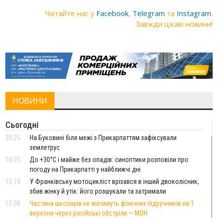
Читайте нас у
Facebook
,
Telegram
та
Instagram
.
Завжди цікаві новини!
НОВИНИ
Сьогодні
20:25
На Буковині біля межі з Прикарпаттям зафіксували
землетрус
16:25
До +30°C і майже без опадів: синоптики розповіли про
погоду на Прикарпатті у найближчі дні
15:18
У Франківську мотоцикліст врізався в інший двоколісник,
збив жінку й утік: його розшукали та затримали
15:08
Частина школярів не матимуть фізичних підручників на 1
вересня через російські обстріли — МОН