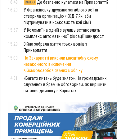
16:48
Де безпечно купатися на Прикарпатті?
ВІДЕО
16:20
У Франківську дружина загиблого воїна
створила організацію «КОД 7'Я», аби
підтримувати військових та їхні сім'ї
15:57
У Коломиї на одній з вулиць встановлять
комплекс автоматичної фіксації швидкості
15:29
Війна забрала життя трьох воїнів з
Прикарпаття
15:00
На Закарпатті викрили масштабну схему
незаконного виключення
військовозобов’язаних з обліку
14:31
«Багато питань буде знято». На громадських
слуханнях в Яремче обговорили, як вирішити
питання джипінгу в Карпатах
13:54
5 «тихих» хвороб, які виявляє профілактичне
обстеження
13:30
На Надрічній тривають останні
ФОТО
приготування до нового руху
12:57
У Франківську зафіксували найбільшу спеку за
всю історію спостережень