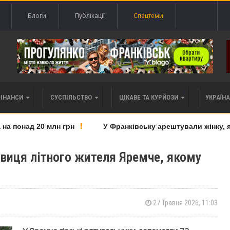
Блоги
Публікації
Спецтеми
ФІНАНСИ
СУСПІЛЬСТВО
ЦІКАВЕ ТА КУРЙОЗИ
УКРАЇНА 
 понад 20 млн грн
У Франківську арештували жінку, як
овиця літного жителя Яремче, якому
27 Травня 2026, 11:03