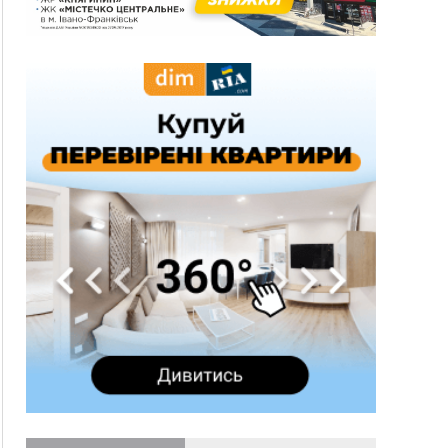
12:24
Лікування наркоманії Київ: чому важливо
розпочати терапію якомога раніше
12:00
Франківця, який у Косові викрав за магазину
понад 640 тисяч гривень у валюті, засудили до
5 років
11:50
Податкова передасть в Міноборони для
"Оберегу" дані про чоловіків 18–60 років
11:20
Водійка, яку на Сухомлинського побив інший
керманич, відмовилася від обвинувачення —
справу закрили
10:45
У Франківську, Коломиї, Долині та Яремче 6
серпня зафіксували рекордну спеку
10:02
Змушував надсилати інтимні фото: на
Прикарпатті затримали підозрюваного у
розбещенні малолітньої
09:22
АМКУ розпочав справу проти Гвіздецької
селищної ради через різні ставки земельного
податку
08:54
Синоптики попереджають про значний дощ на
Прикарпатті до кінця п'ятниці
08:45
Нафтогазову площу на межі Прикарпаття та