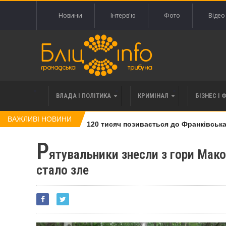
Новини
Інтерв'ю
Фото
Відео
ВЛАДА І ПОЛІТИКА
КРИМІНАЛ
БІЗНЕС І 
ВАЖЛИВІ НОВИНИ
івлі права вимоги за 120 тисяч позивається до Франківська на
Р
ятувальники знесли з гори Мак
стало зле