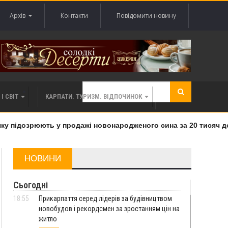
Архів
Контакти
Повідомити новину
І СВІТ
КАРПАТИ. ТУРИЗМ. ВІДПОЧИНОК
у підозрюють у продажі новонародженого сина за 20 тисяч дол
НОВИНИ
Сьогодні
18:55
Прикарпаття серед лідерів за будівництвом
новобудов і рекордсмен за зростанням цін на
житло