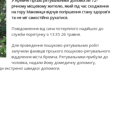
У Яремче гірські рятувальники допомогли 72-
річному місцевому жителю, який під час сходження
на гору Маковиця відчув погіршення стану здоров’я
та не міг самостійно рухатися.
Повідомлення від сина потерпілого надійшло до
служби порятунку о 13:35 26 травня.
Для проведення пошуково-рятувальних робіт
залучили фахівців гірського пошуково-рятувального
відділення міста Яремча. Рятувальники прибули до
чоловіка, надали йому домедичну допомогу,
ди екстреної швидкої допомоги.