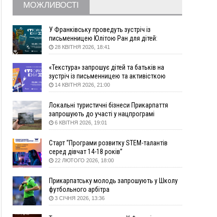
МОЖЛИВОСТІ
Львівщини повторно виставили на аукціон за
830 млн
У Франківську проведуть зустріч із
Вчора
письменницею Юлітою Ран для дітей:
говоритимуть про серію книг про Мавку
18:46
У Польщі невідомі скоїли наругу над
28 КВІТНЯ 2026, 18:41
ФОТО
могилою УПА
«Текстура» запрошує дітей та батьків на
17:45
Сили оборони уразила Ярославський НПЗ та
зустріч із письменницею та активісткою
кораблі берегової охорони фсб у Керчі
Анною Повх
14 КВІТНЯ 2026, 21:00
17:17
Скарби Музею писанкового розпису
ВІДЕО
побачать далеко за межами Коломиї
Локальні туристичні бізнеси Прикарпаття
16:42
Поблизу Франківська п'яний на Chevrolet
запрошують до участі у нацпрограмі
втікав від поліції
«Подорож до себе»
6 КВІТНЯ 2026, 19:01
16:27
На Прикарпатті триває декларування
Старт “Програми розвитку STEM-талантів
вогнепальної зброї: уже зареєстровано 282
серед дівчат 14-18 років”
одиниці
22 ЛЮТОГО 2026, 18:00
15:58
Понад 9 тис. прикарпатських вступників
отримали рекомендації до зарахування на
Прикарпатську молодь запрошують у Школу
бакалаврат у ВНЗ
футбольного арбітра
15:28
Кілька вулиць у Долині тимчасово залишаться
3 СІЧНЯ 2026, 13:36
без газу