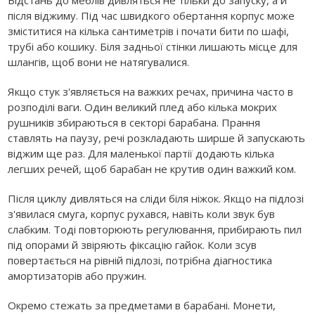
Відстань до меблів дивляться не тільки до запуску, а й
після віджиму. Під час швидкого обертання корпус може
зміститися на кілька сантиметрів і почати бити по шафі,
трубі або кошику. Біля задньої стінки лишають місце для
шлангів, щоб вони не натягувалися.
Якщо стук з'являється на важких речах, причина часто в
розподілі ваги. Один великий плед або кілька мокрих
рушників збираються в секторі барабана. Прання
ставлять на паузу, речі розкладають ширше й запускають
віджим ще раз. Для маленької партії додають кілька
легших речей, щоб барабан не крутив один важкий ком.
Після циклу дивляться на сліди біля ніжок. Якщо на підлозі
з'явилася смуга, корпус рухався, навіть коли звук був
слабким. Тоді повторюють регулювання, прибирають пил
під опорами й звіряють фіксацію гайок. Коли зсув
повертається на рівній підлозі, потрібна діагностика
амортизаторів або пружин.
Окремо стежать за предметами в барабані. Монети,