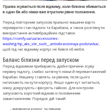
Пралка зсувається після віджиму, коли білизна збивається
в один бік або ніжки вже втратили рівне положення.
Перед повторним запуском пральної машини варто
перевірити стан підлоги та барабана, а також розглянути
використання антивібраційних підставок
https://comfy.ua/ua/accessories-
washing/tip_aks_stir_sush__antivibracionnaja-podstavka/
,
щоб під час віджиму корпус не бився об меблі.
Баланс білизни перед запуском
Перед віджимом прибирають дрібні причини зсуву:
нерівну підлогу, слабко затягнуті ніжки й перевантажений
барабан. Машину ставлять за рівнем, після цього
натискають на кути корпусу. Якщо один кут хитається,
ніжку докручують і фіксують гайкою. Для контролю
запускають короткий віджим із половинним
завантаженням. Порядок дій такий:
- вирівняти корпус за рівнем;