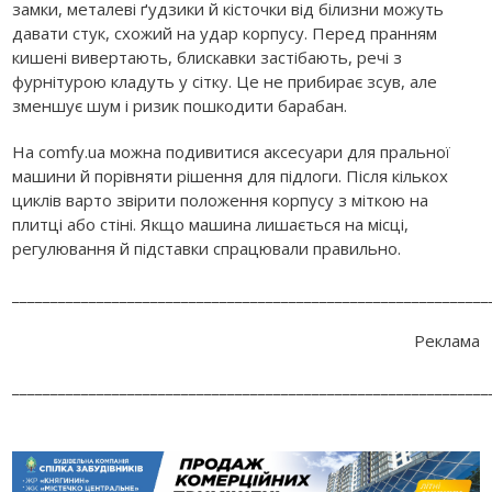
замки, металеві ґудзики й кісточки від білизни можуть
давати стук, схожий на удар корпусу. Перед пранням
кишені вивертають, блискавки застібають, речі з
фурнітурою кладуть у сітку. Це не прибирає зсув, але
зменшує шум і ризик пошкодити барабан.
На comfy.ua можна подивитися аксесуари для пральної
машини й порівняти рішення для підлоги. Після кількох
циклів варто звірити положення корпусу з міткою на
плитці або стіні. Якщо машина лишається на місці,
регулювання й підставки спрацювали правильно.
______________________________________________________________
Реклама
______________________________________________________________