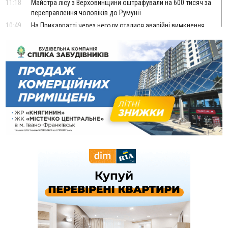
11:18
Майстра лісу з Верховинщини оштрафували на 600 тисяч за
переправлення чоловіків до Румунії
10:49
На Прикарпатті через негоду сталися аварійні вимкнення
світла
10:43
За змову на тендері для Долинської лікарні двох
підприємців оштрафували на 272 тисячі гривень
10:09
Яремчанський суд виніс вирок чоловіку, який у Буковелі
вкрав із супермаркету пляшку віскі за 8,5 тисяч
09:53
В урочищі біля Галича археологи відкопали давньоруську
вагову гирку XII–XIII століть
09:39
У Франківську медики провели серію складних операцій
на аорті
Вчора
22:22
У Богородчанах на "зебрі" водій Audi наїхав на
ФОТО
хлопчика з велосипедом
21:01
Загальна площа всіх книгарень України - трохи більше ніж 6
футбольних полів
20:47
На "зебрі" у Франківську два мотоциклісти збили жінку
18:55
Прикарпаття серед лідерів за будівництвом новобудов і
рекордсмен за зростанням цін на житло