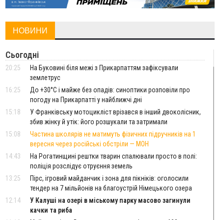
НОВИНИ
Сьогодні
20:25
На Буковині біля межі з Прикарпаттям зафіксували
землетрус
16:25
До +30°C і майже без опадів: синоптики розповіли про
погоду на Прикарпатті у найближчі дні
15:18
У Франківську мотоцикліст врізався в інший двоколісник,
збив жінку й утік: його розшукали та затримали
15:08
Частина школярів не матимуть фізичних підручників на 1
вересня через російські обстріли — МОН
14:43
На Рогатинщині рештки тварин спалювали просто в полі:
поліція розслідує отруєння земель
13:25
Пірс, ігровий майданчик і зона для пікніків: оголосили
тендер на 7 мільйонів на благоустрій Німецького озера
12:14
У Калуші на озері в міському парку масово загинули
качки та риба