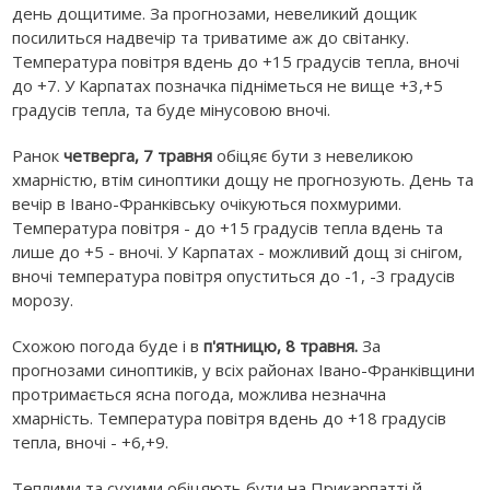
день дощитиме. За прогнозами, невеликий дощик
посилиться надвечір та триватиме аж до світанку.
Температура повітря вдень до +15 градусів тепла, вночі
до +7. У Карпатах позначка підніметься не вище +3,+5
градусів тепла, та буде мінусовою вночі.
Ранок
четверга, 7 травня
обіцяє бути з невеликою
хмарністю, втім синоптики дощу не прогнозують. День та
вечір в Івано-Франківську очікуються похмурими.
Температура повітря - до +15 градусів тепла вдень та
лише до +5 - вночі. У Карпатах - можливий дощ зі снігом,
вночі температура повітря опуститься до -1, -3 градусів
морозу.
Схожою погода буде і в
п'ятницю, 8 травня.
За
прогнозами синоптиків, у всіх районах Івано-Франківщини
протримається ясна погода, можлива незначна
хмарність. Температура повітря вдень до +18 градусів
тепла, вночі - +6,+9.
Теплими та сухими обіцяють бути на Прикарпатті й