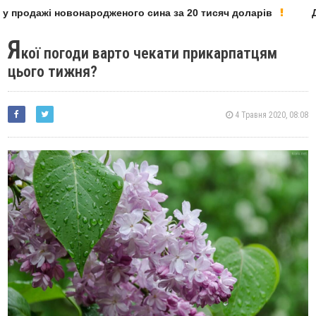
 продажі новонародженого сина за 20 тисяч доларів
Де
Я
кої погоди варто чекати прикарпатцям
цього тижня?
4 Травня 2020, 08:08