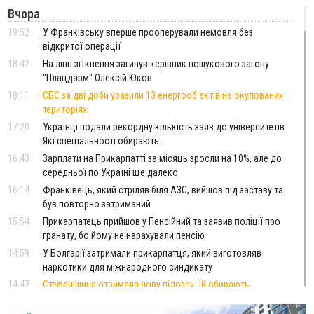
Вчора
19:52
У Франківську вперше прооперували немовля без
відкритої операції
18:42
На лінії зіткнення загинув керівник пошукового загону
"Плацдарм" Олексій Юков
18:11
СБС за дві доби уразили 13 енергооб'єктів на окупованих
територіях
17:20
Українці подали рекордну кількість заяв до університетів.
Які спеціальності обирають
16:43
Зарплати на Прикарпатті за місяць зросли на 10%, але до
середньої по Україні ще далеко
16:14
Франківець, який стріляв біля АЗС, вийшов під заставу та
був повторно затриманий
15:54
Прикарпатець прийшов у Пенсійний та заявив поліції про
гранату, бо йому не нарахували пенсію
14:59
У Болгарії затримали прикарпатця, який виготовляв
наркотики для міжнародного синдикату
14:47
Стефанішина отримала нову підозру. Їй обирають
запобіжний захід