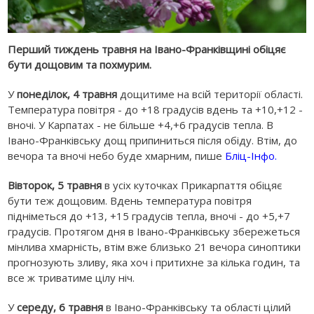
Перший тиждень травня на Івано-Франківщині обіцяє
бути дощовим та похмурим.
У
понеділок, 4 травня
дощитиме на всій території області.
Температура повітря - до +18 градусів вдень та +10,+12 -
вночі. У Карпатах - не більше +4,+6 градусів тепла. В
Івано-Франківську дощ припиниться після обіду. Втім, до
вечора та вночі небо буде хмарним, пише
Бліц-Інфо.
Вівторок, 5 травня
в усіх куточках Прикарпаття обіцяє
бути теж дощовим. Вдень температура повітря
підніметься до +13, +15 градусів тепла, вночі - до +5,+7
градусів. Протягом дня в Івано-Франківську збережеться
мінлива хмарність, втім вже близько 21 вечора синоптики
прогнозують зливу, яка хоч і притихне за кілька годин, та
все ж триватиме цілу ніч.
У
середу, 6 травня
в Івано-Франківську та області цілий