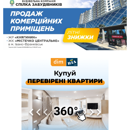
14:02
«Пілот з Лондона» видурив у жительки Коломийщини
майже 64 тисячі гривень
13:13
У четвер на Прикарпатті очікується сильна спека до 39°
13:00
На Снятинщині спіймали чоловіка, який зливав з цистерни
у полі невідому речовину
12:29
У МОЗ змінили підхід до госпіталізації та оновили правила
роботи стаціонарів
12:07
На межі Прикарпаття і Тернопільщини невідомі засипали
русло Золотої Липи та облаштували переправу
11:44
У Франківську та Яремче зафіксували нові температурні
рекорди
11:17
Росія вдарила по Харкову "Бандероллю": є постраждалі,
пошкоджено цивільне підприємство
10:54
Верховний суд повернув державі 1,5 га лісу із трьома
ставками в Івано-Франківській громаді
10:10
На Каскаді замість веж планують зробити сквер з
дитмайданчиком
09:31
На Верховинщині під час пожежі будинку травмувалась
жінка
09:09
35 цимбалістів на Говерлі встановили Рекорд
ВІДЕО