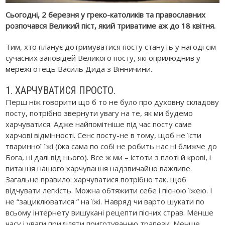
Сьогодні, 2 березня у греко-католиків та православних
розпочався Великий піст, який триватиме аж до 18 квітня.
Тим, хто планує дотримуватися посту стануть у нагоді сім
сучасних заповідей Великого посту, які оприлюднив у
мережі
отець Василь Дида з Вінничини.
1. ХАРЧУВАТИСЯ ПРОСТО.
Перш ніж говорити що б то не було про духовну складову
посту, потрібно звернути увагу на те, як ми будемо
харчуватися. Адже найпомітніше під час посту саме
харчові відмінності. Сенс посту-не в тому, щоб не їсти
тваринної їжі (їжа сама по собі не робить нас ні ближче до
Бога, ні далі від нього). Все ж ми – істоти з плоті й крові, і
питання нашого харчування надзвичайно важливе.
Загальне правило: харчуватися потрібно так, щоб
відчувати легкість. Можна обтяжити себе і пісною їжею. І
не “зациклюватися ” на їжі. Навряд чи варто шукати по
всьому інтернету вишукані рецепти пісних страв. Менше
часу і уваги приділяти приготуванню трапези. Менше