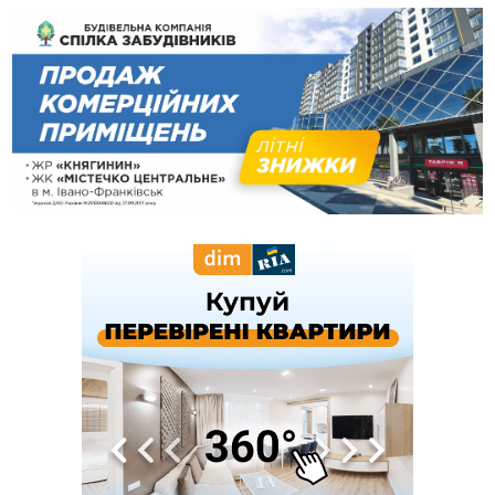
14:02
«Пілот з Лондона» видурив у жительки Коломийщини
майже 64 тисячі гривень
13:13
У четвер на Прикарпатті очікується сильна спека до 39°
13:00
На Снятинщині спіймали чоловіка, який зливав з цистерни
у полі невідому речовину
12:29
У МОЗ змінили підхід до госпіталізації та оновили правила
роботи стаціонарів
12:07
На межі Прикарпаття і Тернопільщини невідомі засипали
русло Золотої Липи та облаштували переправу
11:44
У Франківську та Яремче зафіксували нові температурні
рекорди
11:17
Росія вдарила по Харкову "Бандероллю": є постраждалі,
пошкоджено цивільне підприємство
10:54
Верховний суд повернув державі 1,5 га лісу із трьома
ставками в Івано-Франківській громаді
10:10
На Каскаді замість веж планують зробити сквер з
дитмайданчиком
09:31
На Верховинщині під час пожежі будинку травмувалась
жінка