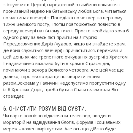
з існуючих в Церкві, народжений з глибини покаяння і
пронизаний надією на батьківську любов Бога, читається
по частинах ввечері з Понеділка по четвер на першому
тижні Великого посту, і потім повторюється повністю в
середу ввечері на п’ятому тижні. Просто необхідно хоча б
одного разу за весь піст прийти на Літургію
Передосвячених Дарів (чудово, якщо ви знайдете храм,
де вона служиться ввечері) і причаститися, переживши
цей день як час трепетного очікування зустрічі з Христом.
І надзвичайно важливо бути в храмі в Страсні дні,
починаючи з вечора Великого четверга. Але цей час ще
далеко, і про нього краще поговорити іншим
разом.Зокрема у Галичині недопустимо пропустити одну
із 6 Хресних Доріг,-треба бути з Спасителем коли Він
страждає.
6. ОЧИСТИТИ РОЗУМ ВІД СУЄТИ.
Чи варто повністю відключати телевізор, вводити
мораторій на відвідування блогів, форумів і соціальних
мереж – кожен вирішує сам. Але ось що дійсно буде