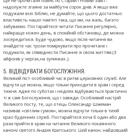
ще не прочитали повністю Старий і Новий Завіт-
надолужте згаяне за майбутні сорок днів. А якщо вже
подужали всю Біблію, не думайте, що цього достатньо:
властивість нашої пам’яті така, що ми, на жаль, багато
забуваємо. Постарайтеся читати Писання регулярно,
найкраще кожен день, в спокійній обстановці, де можна
зосередитися. Буде чудово, якщо після читання ви
знайдете час трохи поміркувати про прочитане і
подумати, як співвіднести Писання зі своїм життям.(З
айфонів у чергах,на зупинках..).
5. ВІДВІДУВАТИ БОГОСЛУЖІННЯ.
Великий піст-особливий час в ритмі церковних служб. Але
відчути це можна, якщо тільки приходити в храм і серед
тижня. Адже по суботах і неділях відбуваються практично
ті ж самі Богослужіння, що і завжди. Особливий настрій
Великого посту, те, що отець Олександр Шмеман
називав «світлим сумом», можна відчути тільки в тихій
красі буденних служб. Постарайтеся хоча б один або два
рази прийти в храм на читання Великого покаянного
канону святого Андрія Критського. Цей канон, найдовший