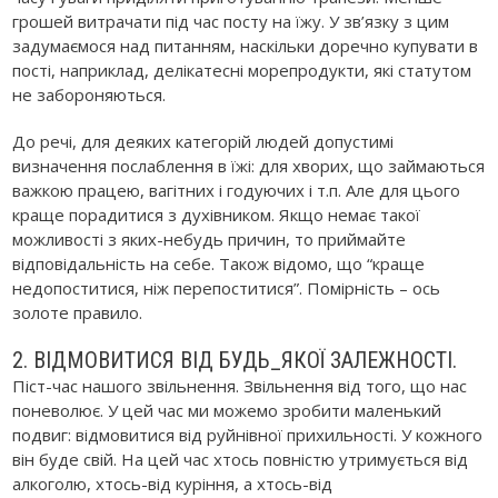
грошей витрачати під час посту на їжу. У зв’язку з цим
задумаємося над питанням, наскільки доречно купувати в
пості, наприклад, делікатесні морепродукти, які статутом
не забороняються.
До речі, для деяких категорій людей допустимі
визначення послаблення в їжі: для хворих, що займаються
важкою працею, вагітних і годуючих і т.п. Але для цього
краще порадитися з духівником. Якщо немає такої
можливості з яких-небудь причин, то приймайте
відповідальність на себе. Також відомо, що “краще
недопоститися, ніж перепоститися”. Помірність – ось
золоте правило.
2. ВІДМОВИТИСЯ ВІД БУДЬ_ЯКОЇ ЗАЛЕЖНОСТІ.
Піст-час нашого звільнення. Звільнення від того, що нас
поневолює. У цей час ми можемо зробити маленький
подвиг: відмовитися від руйнівної прихильності. У кожного
він буде свій. На цей час хтось повністю утримується від
алкоголю, хтось-від куріння, а хтось-від