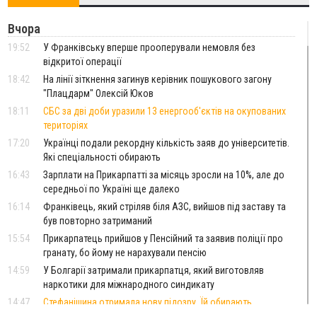
Вчора
19:52
У Франківську вперше прооперували немовля без
відкритої операції
18:42
На лінії зіткнення загинув керівник пошукового загону
"Плацдарм" Олексій Юков
18:11
СБС за дві доби уразили 13 енергооб'єктів на окупованих
територіях
17:20
Українці подали рекордну кількість заяв до університетів.
Які спеціальності обирають
16:43
Зарплати на Прикарпатті за місяць зросли на 10%, але до
середньої по Україні ще далеко
16:14
Франківець, який стріляв біля АЗС, вийшов під заставу та
був повторно затриманий
15:54
Прикарпатець прийшов у Пенсійний та заявив поліції про
гранату, бо йому не нарахували пенсію
14:59
У Болгарії затримали прикарпатця, який виготовляв
наркотики для міжнародного синдикату
14:47
Стефанішина отримала нову підозру. Їй обирають
запобіжний захід