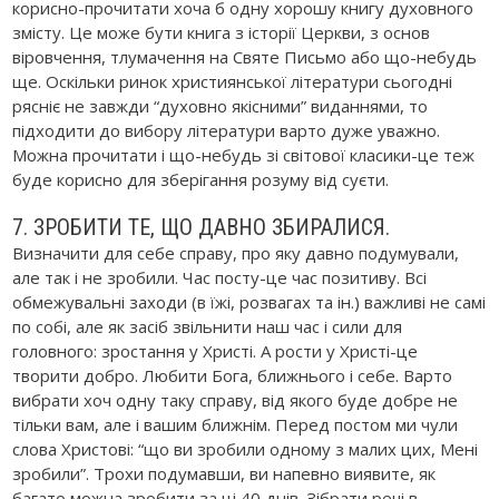
корисно-прочитати хоча б одну хорошу книгу духовного
змісту. Це може бути книга з історії Церкви, з основ
віровчення, тлумачення на Святе Письмо або що-небудь
ще. Оскільки ринок християнської літератури сьогодні
рясніє не завжди “духовно якісними” виданнями, то
підходити до вибору літератури варто дуже уважно.
Можна прочитати і що-небудь зі світової класики-це теж
буде корисно для зберігання розуму від суєти.
7. ЗРОБИТИ ТЕ, ЩО ДАВНО ЗБИРАЛИСЯ.
Визначити для себе справу, про яку давно подумували,
але так і не зробили. Час посту-це час позитиву. Всі
обмежувальні заходи (в їжі, розвагах та ін.) важливі не самі
по собі, але як засіб звільнити наш час і сили для
головного: зростання у Христі. А рости у Христі-це
творити добро. Любити Бога, ближнього і себе. Варто
вибрати хоч одну таку справу, від якого буде добре не
тільки вам, але і вашим ближнім. Перед постом ми чули
слова Христові: “що ви зробили одному з малих цих, Мені
зробили”. Трохи подумавши, ви напевно виявите, як
багато можна зробити за ці 40 днів. Зібрати речі в