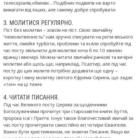
телесеріалів,обмови… Подібних подвигів не варто
вимагати від інших, але самому добре спробувати.
3. МОЛИТИСЯ РЕГУЛЯРНО.
Піст без молитви – зовсім не піст. Свою звичайну
“немолитвенність” нам зручно списувати на ритм міського
життя, сімейні турботи, проблеми та ін.Але спробуйте під
час посту звільнити для молитви хоча б по 10 хвилин
вранці і ввечері. Можна читати звичайні ранкові та вечірні
молитви або щось ще, наприклад, Псалтир, але під час
посту до цих молитв потрібно додавати ще одну –
коротку і ємну молитву святого Єфрема Сирина, що задає
«тон» на ці тижні.
4. ЧИТАТИ ПИСАННЯ.
Під час Великого посту Церква за щоденними
Богослужіннями прочитує три старозавітні книги: Буття,
пророка Ісаї і Притчі. Існує також благочестивий звичай за
час посту прочитувати самостійно всі чотири Євангелія.
Важко бути християнином, не знаючи Писання. Якщо ви