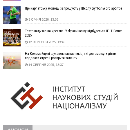
13:13
У четвер на Прикарпатті очікується сильна спека до 39°
Прикарпатську молодь запрошують у Школу футбольного арбітра
13:00
На Снятинщині спіймали чоловіка, який зливав з цистерни
у полі невідому речовину
3 СІЧНЯ 2026, 13:36
12:29
У МОЗ змінили підхід до госпіталізації та оновили правила
роботи стаціонарів
Театр надихає на креатив. У Франківську відбудеться IF IT Forum
12:07
На межі Прикарпаття і Тернопільщини невідомі засипали
2025
русло Золотої Липи та облаштували переправу
12 ВЕРЕСНЯ 2025, 13:49
11:44
У Франківську та Яремче зафіксували нові температурні
На Коломийщині шукають наставників, які допоможуть дітям
рекорди
подолати стрес і розкрити таланти
11:17
Росія вдарила по Харкову "Бандероллю": є постраждалі,
14 СЕРПНЯ 2025, 13:37
пошкоджено цивільне підприємство
10:54
Верховний суд повернув державі 1,5 га лісу із трьома
ставками в Івано-Франківській громаді
10:10
На Каскаді замість веж планують зробити сквер з
дитмайданчиком
09:31
На Верховинщині під час пожежі будинку травмувалась
жінка
09:09
35 цимбалістів на Говерлі встановили Рекорд
ВІДЕО
України
08:37
На Прикарпатті за пів року трапилось понад 100 ДТП через