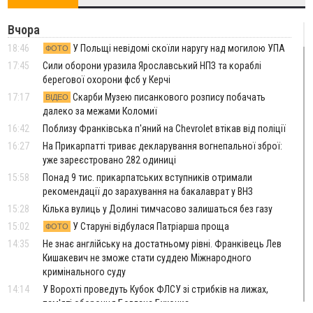
Вчора
18:46
У Польщі невідомі скоїли наругу над могилою УПА
ФОТО
17:45
Сили оборони уразила Ярославський НПЗ та кораблі
берегової охорони фсб у Керчі
17:17
Скарби Музею писанкового розпису побачать
ВІДЕО
далеко за межами Коломиї
16:42
Поблизу Франківська п'яний на Chevrolet втікав від поліції
16:27
На Прикарпатті триває декларування вогнепальної зброї:
уже зареєстровано 282 одиниці
15:58
Понад 9 тис. прикарпатських вступників отримали
рекомендації до зарахування на бакалаврат у ВНЗ
15:28
Кілька вулиць у Долині тимчасово залишаться без газу
15:02
У Старуні відбулася Патріарша проща
ФОТО
14:35
Не знає англійську на достатньому рівні. Франківець Лев
Кишакевич не зможе стати суддею Міжнародного
кримінального суду
14:14
У Ворохті проведуть Кубок ФЛСУ зі стрибків на лижах,
пам'яті оборонця Богдана Бухонка