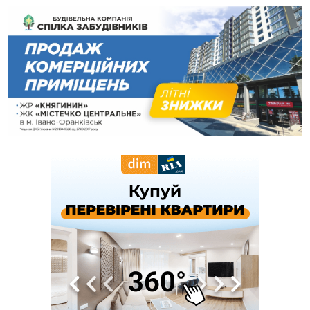
13:30
На Калущині розшукали чоловіка, який три дні
ФОТО
блукав у лісі
13:14
Боднар розповів про реакцію влади Польщі на атаки на
українців та про зміни після 23 серпня
12:31
"Едельвейси" щемливо привітали рідну Коломию з
ВІДЕО
Днем міста
11:55
Вчора у Франківську, Коломиї, Долині та Яремче
зафіксували рекордну спеку
11:45
У Надвірній п'яна жінка побила малолітнього хлопчика: суд
призначив штраф і 30 тисяч компенсації
11:17
У басейні Дністра встановилася гідрологічна посуха - рівні
води наблизилися до найнижчих показників
11:09
У Бурштині поблизу АЗС сталася масова бійка, поліція
з'ясовує обставини
10:30
ФОП із Житомира після купівлі права вимоги за 120
тисяч позивається до Франківська на понад 20 млн грн
08:52
У горах біля Осмолоди за допомогою БПЛА розшукали
двох жінок, які заблукали під час збирання ягід
05 Серпня