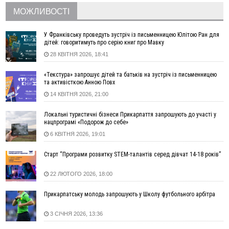
у полі невідому речовину
МОЖЛИВОСТІ
12:29
У МОЗ змінили підхід до госпіталізації та оновили правила
роботи стаціонарів
У Франківську проведуть зустріч із письменницею Юлітою Ран для
12:07
На межі Прикарпаття і Тернопільщини невідомі засипали
дітей: говоритимуть про серію книг про Мавку
русло Золотої Липи та облаштували переправу
28 КВІТНЯ 2026, 18:41
11:44
У Франківську та Яремче зафіксували нові температурні
«Текстура» запрошує дітей та батьків на зустріч із письменницею
рекорди
та активісткою Анною Повх
11:17
Росія вдарила по Харкову "Бандероллю": є постраждалі,
14 КВІТНЯ 2026, 21:00
пошкоджено цивільне підприємство
10:54
Верховний суд повернув державі 1,5 га лісу із трьома
Локальні туристичні бізнеси Прикарпаття запрошують до участі у
ставками в Івано-Франківській громаді
нацпрограмі «Подорож до себе»
10:10
На Каскаді замість веж планують зробити сквер з
6 КВІТНЯ 2026, 19:01
дитмайданчиком
Старт “Програми розвитку STEM-талантів серед дівчат 14-18 років”
09:31
На Верховинщині під час пожежі будинку травмувалась
жінка
22 ЛЮТОГО 2026, 18:00
09:09
35 цимбалістів на Говерлі встановили Рекорд
ВІДЕО
України
Прикарпатську молодь запрошують у Школу футбольного арбітра
08:37
На Прикарпатті за пів року трапилось понад 100 ДТП через
нетверезих водіїв
3 СІЧНЯ 2026, 13:36
08:08
рф масовано атакувала Київ та область: 14 загиблих,