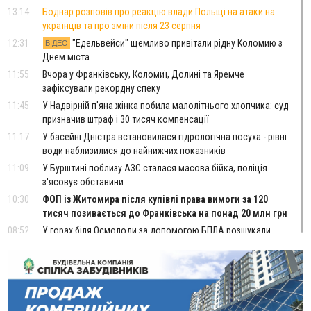
13:14
Боднар розповів про реакцію влади Польщі на атаки на
українців та про зміни після 23 серпня
12:31
"Едельвейси" щемливо привітали рідну Коломию з
ВІДЕО
Днем міста
11:55
Вчора у Франківську, Коломиї, Долині та Яремче
зафіксували рекордну спеку
11:45
У Надвірній п'яна жінка побила малолітнього хлопчика: суд
призначив штраф і 30 тисяч компенсації
11:17
У басейні Дністра встановилася гідрологічна посуха - рівні
води наблизилися до найнижчих показників
11:09
У Бурштині поблизу АЗС сталася масова бійка, поліція
з'ясовує обставини
10:30
ФОП із Житомира після купівлі права вимоги за 120
тисяч позивається до Франківська на понад 20 млн грн
08:52
У горах біля Осмолоди за допомогою БПЛА розшукали
двох жінок, які заблукали під час збирання ягід
Вчора
19:52
У Франківську вперше прооперували немовля без
відкритої операції