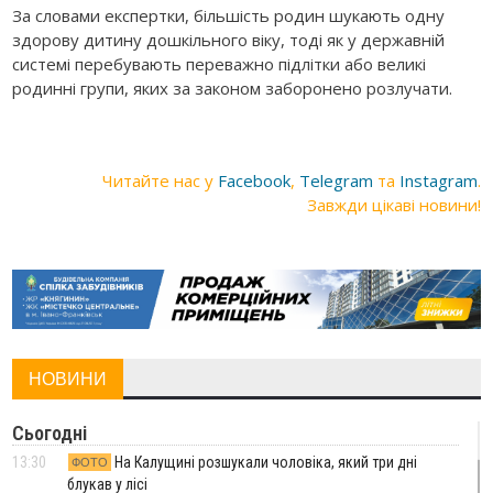
За словами експертки, більшість родин шукають одну
здорову дитину дошкільного віку, тоді як у державній
системі перебувають переважно підлітки або великі
родинні групи, яких за законом заборонено розлучати.
Читайте нас у
Facebook
,
Telegram
та
Instagram
.
Завжди цікаві новини!
НОВИНИ
Сьогодні
13:30
На Калущині розшукали чоловіка, який три дні
ФОТО
блукав у лісі