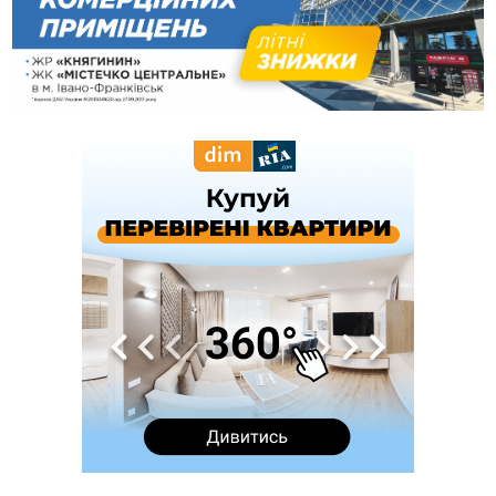
18:42
На лінії зіткнення загинув керівник пошукового загону
"Плацдарм" Олексій Юков
18:11
СБС за дві доби уразили 13 енергооб'єктів на окупованих
територіях
17:20
Українці подали рекордну кількість заяв до університетів.
Які спеціальності обирають
16:43
Зарплати на Прикарпатті за місяць зросли на 10%, але до
середньої по Україні ще далеко
16:14
Франківець, який стріляв біля АЗС, вийшов під заставу та
був повторно затриманий
15:54
Прикарпатець прийшов у Пенсійний та заявив поліції про
гранату, бо йому не нарахували пенсію
14:59
У Болгарії затримали прикарпатця, який виготовляв
наркотики для міжнародного синдикату
14:47
Стефанішина отримала нову підозру. Їй обирають
запобіжний захід
14:02
«Пілот з Лондона» видурив у жительки Коломийщини
майже 64 тисячі гривень
13:13
У четвер на Прикарпатті очікується сильна спека до 39°
13:00
На Снятинщині спіймали чоловіка, який зливав з цистерни