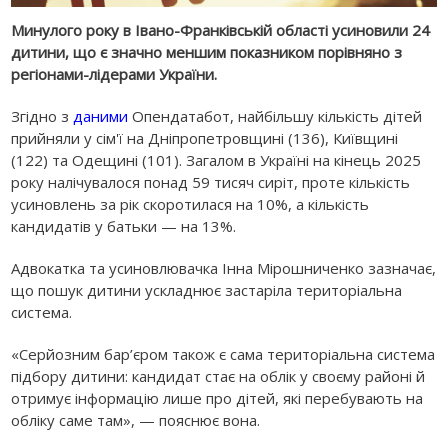
Минулого року в Івано-Франківській області усиновили 24
дитини, що є значно меншим показником порівняно з
регіонами-лідерами України.
Згідно з
даними
Опендатабот, найбільшу кількість дітей
прийняли у сім'ї на Дніпропетровщині (136), Київщині
(122) та Одещині (101). Загалом в Україні на кінець 2025
року налічувалося понад 59 тисяч сиріт, проте кількість
усиновлень за рік скоротилася на 10%, а кількість
кандидатів у батьки — на 13%.
Адвокатка та усиновлювачка Інна Мірошниченко зазначає,
що пошук дитини ускладнює застаріла територіальна
система.
«Серйозним бар’єром також є сама територіальна система
підбору дитини: кандидат стає на облік у своєму районі й
отримує інформацію лише про дітей, які перебувають на
обліку саме там», — пояснює вона.