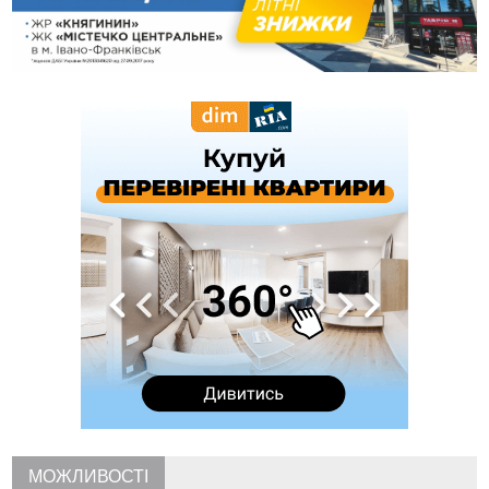
13:13
У четвер на Прикарпатті очікується сильна спека до 39°
13:00
На Снятинщині спіймали чоловіка, який зливав з цистерни
у полі невідому речовину
12:29
У МОЗ змінили підхід до госпіталізації та оновили правила
роботи стаціонарів
12:07
На межі Прикарпаття і Тернопільщини невідомі засипали
русло Золотої Липи та облаштували переправу
11:44
У Франківську та Яремче зафіксували нові температурні
рекорди
11:17
Росія вдарила по Харкову "Бандероллю": є постраждалі,
пошкоджено цивільне підприємство
10:54
Верховний суд повернув державі 1,5 га лісу із трьома
ставками в Івано-Франківській громаді
10:10
На Каскаді замість веж планують зробити сквер з
дитмайданчиком
09:31
На Верховинщині під час пожежі будинку травмувалась
жінка
09:09
35 цимбалістів на Говерлі встановили Рекорд
ВІДЕО
України
МОЖЛИВОСТІ