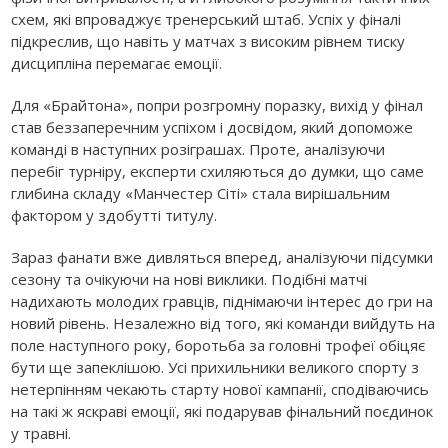
схем, які впроваджує тренерський штаб. Успіх у фіналі
підкреслив, що навіть у матчах з високим рівнем тиску
дисципліна перемагає емоції.
Для «Брайтона», попри розгромну поразку, вихід у фінал
став беззаперечним успіхом і досвідом, який допоможе
команді в наступних розіграшах. Проте, аналізуючи
перебіг турніру, експерти схиляються до думки, що саме
глибина складу «Манчестер Сіті» стала вирішальним
фактором у здобутті титулу.
Зараз фанати вже дивляться вперед, аналізуючи підсумки
сезону та очікуючи на нові виклики. Подібні матчі
надихають молодих гравців, піднімаючи інтерес до гри на
новий рівень. Незалежно від того, які команди вийдуть на
поле наступного року, боротьба за головні трофеї обіцяє
бути ще запеклішою. Усі прихильники великого спорту з
нетерпінням чекають старту нової кампанії, сподіваючись
на такі ж яскраві емоції, які подарував фінальний поєдинок
у травні.