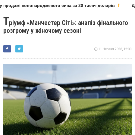
родажі новонародженого сина за 20 тисяч доларів
Депу
Т
ріумф «Манчестер Сіті»: аналіз фінального
розгрому у жіночому сезоні
11 Червня 2026, 12:33