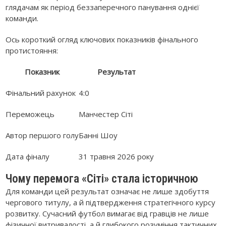
глядачам як період беззаперечного панування однієї
команди.
Ось короткий огляд ключових показників фінального
протистояння:
Показник
Результат
Фінальний рахунок
4:0
Переможець
Манчестер Сіті
Автор першого голу
Банні Шоу
Дата фіналу
31 травня 2026 року
Чому перемога «Сіті» стала історичною
Для команди цей результат означає не лише здобуття
чергового титулу, а й підтвердження стратегічного курсу
розвитку. Сучасний футбол вимагає від гравців не лише
фізичної витривалості, а й глибокого розуміння тактичних