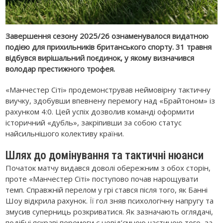
Завершення сезону 2025/26 ознаменувалося видатною
подією для прихильників британського спорту. 31 травня
відбувся вирішальний поєдинок, у якому визначився
володар престижного трофея.
«Манчестер Сіті» продемонстрував неймовірну тактичну
виучку, здобувши впевнену перемогу над «Брайтоном» із
рахунком 4:0. Цей успіх дозволив команді оформити
історичний «дубль», закріпивши за собою статус
найсильнішого колективу країни.
Шлях до домінування та тактичні нюанси
Початок матчу видався доволі обережним з обох сторін,
проте «Манчестер Сіті» поступово почав нарощувати
темп. Справжній перелом у грі стався після того, як Банні
Шоу відкрила рахунок. Її гол зняв психологічну напругу та
змусив суперниць розкриватися. Як зазначають оглядачі,
подібні яскраві перемоги є невід’ємною частиною того, за