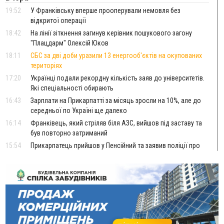
19:52
У Франківську вперше прооперували немовля без
відкритої операції
18:42
На лінії зіткнення загинув керівник пошукового загону
"Плацдарм" Олексій Юков
18:11
СБС за дві доби уразили 13 енергооб'єктів на окупованих
територіях
17:20
Українці подали рекордну кількість заяв до університетів.
Які спеціальності обирають
16:43
Зарплати на Прикарпатті за місяць зросли на 10%, але до
середньої по Україні ще далеко
16:14
Франківець, який стріляв біля АЗС, вийшов під заставу та
був повторно затриманий
15:54
Прикарпатець прийшов у Пенсійний та заявив поліції про
гранату, бо йому не нарахували пенсію
14:59
У Болгарії затримали прикарпатця, який виготовляв
наркотики для міжнародного синдикату
14:47
Стефанішина отримала нову підозру. Їй обирають
запобіжний захід
14:02
«Пілот з Лондона» видурив у жительки Коломийщини
майже 64 тисячі гривень