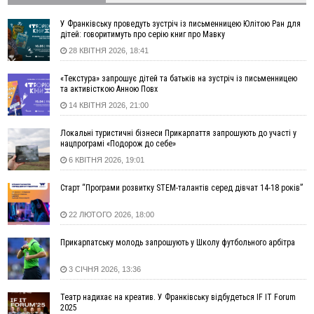
08:37
На Прикарпатті за пів року трапилось понад 100 ДТП через
нетверезих водіїв
У Франківську проведуть зустріч із письменницею Юлітою Ран для
08:08
рф масовано атакувала Київ та область: 14 загиблих,
дітей: говоритимуть про серію книг про Мавку
десятки постраждалих і пожежі (фото, відео)
28 КВІТНЯ 2026, 18:41
04 Серпня
«Текстура» запрошує дітей та батьків на зустріч із письменницею
та активісткою Анною Повх
19:49
«Коли я обернувся, ворог уже був у нашій траншеї»:
командир з Надвірної на псевдо «Француз»
14 КВІТНЯ 2026, 21:00
19:34
В міському озері Франківська втопився чоловік
Локальні туристичні бізнеси Прикарпаття запрошують до участі у
18:45
Є висока потреба у кількох групах крові: прикарпатців
нацпрограмі «Подорож до себе»
просять у серпні ставати донорами
6 КВІТНЯ 2026, 19:01
18:07
У Франківську звільнили водія маршрутки, який зневажив і
образив матір загиблого воїна
Старт “Програми розвитку STEM-талантів серед дівчат 14-18 років”
17:40
У горах на Прикарпатті з водоспаду впала жінка і загинула
22 ЛЮТОГО 2026, 18:00
17:04
Пільгова іпотека без обмежень: blago розширює участь ЖК
SKYGARDEN у програмі «єОселя»
Прикарпатську молодь запрошують у Школу футбольного арбітра
16:24
Калуський проєкт «КО-ХАТИ. Море питань» представить
Україну на архітектурній виставці у Венеції
3 СІЧНЯ 2026, 13:36
15:35
Що посіяти у серпні? Поради для щедрого
ВІДЕО
Театр надихає на креатив. У Франківську відбудеться IF IT Forum
осіннього врожаю
2025