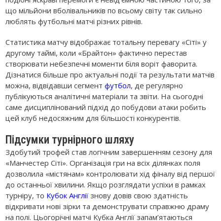
що мільйони вболівальників по всьому світу так сильно
люблять футбольні матчі різних рівнів.
Статистика матчу відображає тотальну перевагу «Сіті» у
другому таймі, коли «Брайтон» фактично перестав
створювати небезпечні моменти біля воріт фаворита.
Дізнатися більше про актуальні події та результати матчів
можна, відвідавши сегмент
футбол
, де регулярно
публікуються аналітичні матеріали та звіти. На сьогодні
саме дисциплінований підхід до побудови атаки робить
цей клуб недосяжним для більшості конкурентів.
Підсумки турнірного шляху
Здобутий трофей став логічним завершенням сезону для
«Манчестер Сіті». Організація гри на всіх ділянках поля
дозволила «містянам» контролювати хід фіналу від першої
до останньої хвилини. Якщо розглядати успіхи в рамках
турніру, то
Кубок Англії
знову довів свою здатність
відкривати нові зірки та демонструвати справжню драму
на полі. Цьогорічні матчі Кубка Англії запам’ятаються