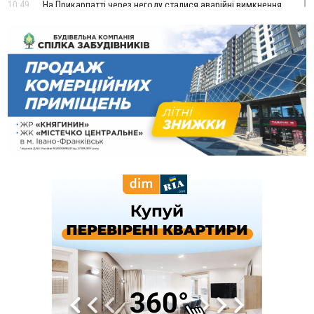
10:49
На Прикарпатті через негоду сталися аварійні вимкнення
світла
10:43
За змову на тендері для Долинської лікарні двох
підприємців оштрафували на 272 тисячі гривень
10:09
Яремчанський суд виніс вирок чоловіку, який у Буковелі
вкрав із супермаркету пляшку віскі за 8,5 тисяч
09:53
В урочищі біля Галича археологи відкопали давньоруську
вагову гирку XII–XIII століть
09:39
У Франківську медики провели серію складних операцій
на аорті
07 Серпня
22:22
У Богородчанах на "зебрі" водій Audi наїхав на
ФОТО
хлопчика з велосипедом
21:01
Загальна площа всіх книгарень України - трохи більше ніж 6
футбольних полів
20:47
На "зебрі" у Франківську два мотоциклісти збили жінку
18:55
Прикарпаття серед лідерів за будівництвом новобудов і
рекордсмен за зростанням цін на житло
16:48
Де безпечно купатися на Прикарпатті?
ВІДЕО