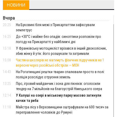
НОВИНИ
Вчора
20:25
На Буковині біля межі з Прикарпаттям зафіксували
землетрус
16:25
До +30°C і майже без опадів: синоптики розповіли про
погоду на Прикарпатті у найближчі дні
15:18
У Франківську мотоцикліст врізався в інший двоколісник,
збив жінку й утік: його розшукали та затримали
15:08
Частина школярів не матимуть фізичних підручників на 1
вересня через російські обстріли — МОН
14:43
На Рогатинщині рештки тварин спалювали просто в полі:
поліція розслідує отруєння земель
13:25
Пірс, ігровий майданчик і зона для пікніків: оголосили
тендер на 7 мільйонів на благоустрій Німецького озера
12:14
У Калуші на озері в міському парку масово загинули
качки та риба
11:18
Майстра лісу з Верховинщини оштрафували на 600 тисяч за
переправлення чоловіків до Румунії