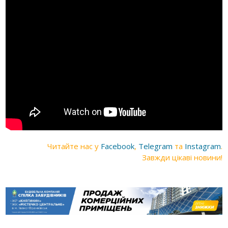
Читайте нас у
Facebook
,
Telegram
та
Instagram
.
Завжди цікаві новини!