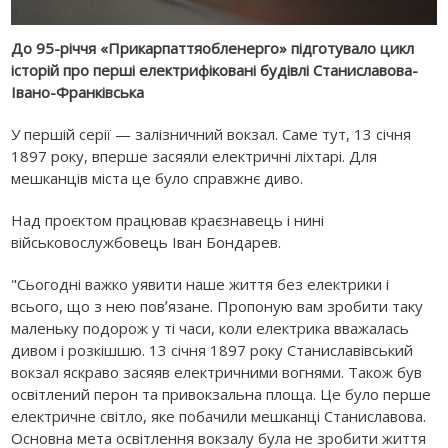
До 95-річчя «Прикарпаттяобленерго» підготувало цикл
історій про перші електрифіковані будівлі Станиславова-
Івано-Франківська
У першій серії — залізничний вокзал. Саме тут, 13 січня
1897 року, вперше засяяли електричні ліхтарі. Для
мешканців міста це було справжнє диво.
Над проєктом працював краєзнавець і нині
військовослужбовець Іван Бондарев.
"Сьогодні важко уявити наше життя без електрики і
всього, що з нею повʼязане. Пропоную вам зробити таку
маленьку подорож у ті часи, коли електрика вважалась
дивом і розкішшю. 13 січня 1897 року Станиславівський
вокзал яскраво засяяв електричними вогнями. Також був
освітлений перон та привокзальна площа. Це було перше
електричне світло, яке побачили мешканці Станиславова.
Основна мета освітлення вокзалу була не зробити життя