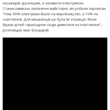
пасажирів зручнішим, а захивити електрикою
Станиславівські залізничні майстерні, які робили паровози.
Тому 90% електрики йшло на виробництво, а 10% на
освітлення. Для мешканців це була як атракція. Вони
брали дітей і приходили сюди дивитися на освітлення",-
розповідає Іван Бондарєв.