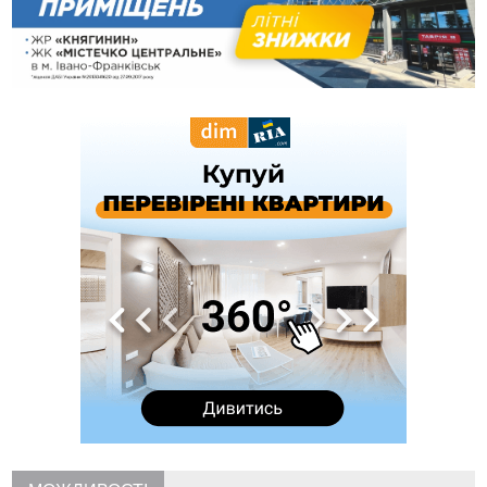
переправлення чоловіків до Румунії
10:49
На Прикарпатті через негоду сталися аварійні вимкнення
світла
10:43
За змову на тендері для Долинської лікарні двох
підприємців оштрафували на 272 тисячі гривень
10:09
Яремчанський суд виніс вирок чоловіку, який у Буковелі
вкрав із супермаркету пляшку віскі за 8,5 тисяч
09:53
В урочищі біля Галича археологи відкопали давньоруську
вагову гирку XII–XIII століть
09:39
У Франківську медики провели серію складних операцій
на аорті
07 Серпня
22:22
У Богородчанах на "зебрі" водій Audi наїхав на
ФОТО
хлопчика з велосипедом
21:01
Загальна площа всіх книгарень України - трохи більше ніж 6
футбольних полів
20:47
На "зебрі" у Франківську два мотоциклісти збили жінку
18:55
Прикарпаття серед лідерів за будівництвом новобудов і
рекордсмен за зростанням цін на житло