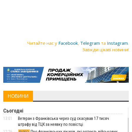
Читайте нас у
Facebook
,
Telegram
та
Instagram
.
Завжди цікаві новини!
НОВИНИ
Сьогодні
13:01
Ветеран з Франківська через суд скасував 17 тисяч
штрафу від ТЦК за неявку по повістці
12:26
Про франківських лікарів, які рятують військових
ВІДЕО