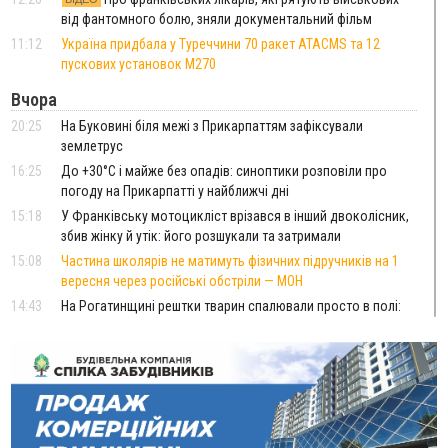
від фантомного болю, зняли документальний фільм
11:12
Україна придбала у Туреччини 70 ракет ATACMS та 12
пускових установок M270
Вчора
20:25
На Буковині біля межі з Прикарпаттям зафіксували
землетрус
16:25
До +30°C і майже без опадів: синоптики розповіли про
погоду на Прикарпатті у найближчі дні
15:18
У Франківську мотоцикліст врізався в інший двоколісник,
збив жінку й утік: його розшукали та затримали
15:08
Частина школярів не матимуть фізичних підручників на 1
вересня через російські обстріли — МОН
14:43
На Рогатинщині рештки тварин спалювали просто в полі:
поліція розслідує отруєння земель
13:25
Пірс, ігровий майданчик і зона для пікніків: оголосили
тендер на 7 мільйонів на благоустрій Німецького озера
12:14
У Калуші на озері в міському парку масово загинули
качки та риба
11:18
Майстра лісу з Верховинщини оштрафували на 600 тисяч за