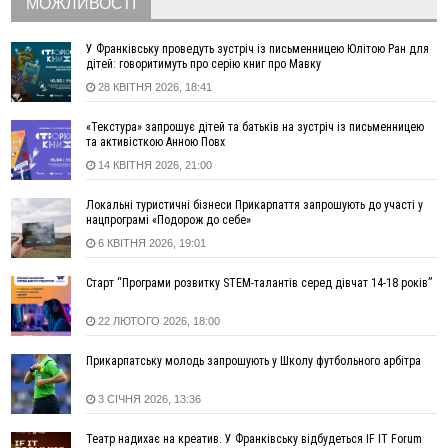
МОЖЛИВОСТІ
16:48
Де безпечно купатися на Прикарпатті?
ВІДЕО
16:20
У Франківську дружина загиблого воїна створила
У Франківську проведуть зустріч із письменницею Юлітою Ран для
організацію «КОД 7'Я», аби підтримувати військових та їхні
дітей: говоритимуть про серію книг про Мавку
сім'ї
28 КВІТНЯ 2026, 18:41
15:57
У Коломиї на одній з вулиць встановлять комплекс
автоматичної фіксації швидкості
«Текстура» запрошує дітей та батьків на зустріч із письменницею
та активісткою Анною Повх
15:29
Війна забрала життя трьох воїнів з Прикарпаття
14 КВІТНЯ 2026, 21:00
15:00
На Закарпатті викрили масштабну схему незаконного
виключення військовозобов’язаних з обліку
Локальні туристичні бізнеси Прикарпаття запрошують до участі у
14:31
«Багато питань буде знято». На громадських слуханнях в
нацпрограмі «Подорож до себе»
Яремче обговорили, як вирішити питання джипінгу в
6 КВІТНЯ 2026, 19:01
Карпатах
13:54
5 «тихих» хвороб, які виявляє профілактичне обстеження
Старт “Програми розвитку STEM-талантів серед дівчат 14-18 років”
13:30
На Надрічній тривають останні приготування до
ФОТО
22 ЛЮТОГО 2026, 18:00
нового руху
12:57
У Франківську зафіксували найбільшу спеку за всю історію
Прикарпатську молодь запрошують у Школу футбольного арбітра
спостережень
12:24
Лікування наркоманії Київ: чому важливо розпочати
3 СІЧНЯ 2026, 13:36
терапію якомога раніше
Театр надихає на креатив. У Франківську відбудеться IF IT Forum
12:00
Франківця, який у Косові викрав за магазину понад 640