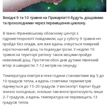
Вихідні 9 та 10 травня на Прикарпатті будуть дощовими
та прохолодними через переміщення циклону.
В Івано-Франківському обласному центрі з
гідрометеорології повідомили, що у суботу 9 травня ніч
пройде без опадів, але вже вдень очікується помірний
короткочасний дощ та подекуди грози. У неділю 10
травня на території регіону також місцями пройде
невеликий дощ. Протягом обох днів дутиме північний
вітер зі швидкістю 7-12 метрів на секунду.
Температура повітря в нічні години становитиме від 5 до
10 градусів тепла, а вдень стовпчики термометрів
піднімуться до 15-20 градусів. У високогір’ї Карпат буде
значно холодніше, оскільки там вночі прогнозують лише
2-7 градусів, а вдень температура не перевищить 13
градусів тепла.