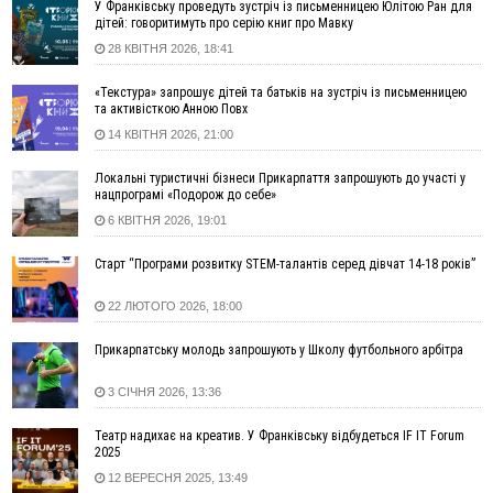
14:31
«Багато питань буде знято». На громадських слуханнях в
У Франківську проведуть зустріч із письменницею Юлітою Ран для
Яремче обговорили, як вирішити питання джипінгу в
дітей: говоритимуть про серію книг про Мавку
Карпатах
28 КВІТНЯ 2026, 18:41
13:54
5 «тихих» хвороб, які виявляє профілактичне обстеження
«Текстура» запрошує дітей та батьків на зустріч із письменницею
13:30
На Надрічній тривають останні приготування до
ФОТО
та активісткою Анною Повх
нового руху
14 КВІТНЯ 2026, 21:00
12:57
У Франківську зафіксували найбільшу спеку за всю історію
спостережень
Локальні туристичні бізнеси Прикарпаття запрошують до участі у
нацпрограмі «Подорож до себе»
12:24
Лікування наркоманії Київ: чому важливо розпочати
терапію якомога раніше
6 КВІТНЯ 2026, 19:01
12:00
Франківця, який у Косові викрав за магазину понад 640
Старт “Програми розвитку STEM-талантів серед дівчат 14-18 років”
тисяч гривень у валюті, засудили до 5 років
11:50
Податкова передасть в Міноборони для "Оберегу" дані про
22 ЛЮТОГО 2026, 18:00
чоловіків 18–60 років
11:20
Водійка, яку на Сухомлинського побив інший керманич,
Прикарпатську молодь запрошують у Школу футбольного арбітра
відмовилася від обвинувачення — справу закрили
3 СІЧНЯ 2026, 13:36
10:45
У Франківську, Коломиї, Долині та Яремче 6 серпня
зафіксували рекордну спеку
Театр надихає на креатив. У Франківську відбудеться IF IT Forum
10:02
Змушував надсилати інтимні фото: на Прикарпатті
2025
затримали підозрюваного у розбещенні малолітньої
12 ВЕРЕСНЯ 2025, 13:49