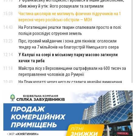
15:18
У Франківську мотоцикліст врізався в інший двоколісник,
збив жінку й утік: його розшукали та затримали
15:08
Частина школярів не матимуть фізичних підручників на 1
вересня через російські обстріли — МОН
14:43
На Рогатинщині рештки тварин спалювали просто в полі:
поліція розслідує отруєння земель
13:25
Пірс, ігровий майданчик і зона для пікніків: оголосили
тендер на 7 мільйонів на благоустрій Німецького озера
12:14
У Калуші на озері в міському парку масово загинули
качки та риба
11:18
Майстра лісу з Верховинщини оштрафували на 600 тисяч за
переправлення чоловіків до Румунії
10:49
На Прикарпатті через негоду сталися аварійні вимкнення
світла
10:43
За змову на тендері для Долинської лікарні двох
підприємців оштрафували на 272 тисячі гривень
10:09
Яремчанський суд виніс вирок чоловіку, який у Буковелі
вкрав із супермаркету пляшку віскі за 8,5 тисяч
09:53
В урочищі біля Галича археологи відкопали давньоруську
вагову гирку XII–XIII століть