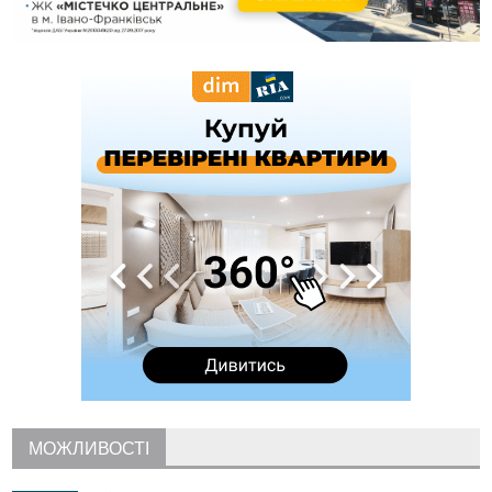
09:39
У Франківську медики провели серію складних операцій
на аорті
07 Серпня
22:22
У Богородчанах на "зебрі" водій Audi наїхав на
ФОТО
хлопчика з велосипедом
21:01
Загальна площа всіх книгарень України - трохи більше ніж 6
футбольних полів
20:47
На "зебрі" у Франківську два мотоциклісти збили жінку
18:55
Прикарпаття серед лідерів за будівництвом новобудов і
рекордсмен за зростанням цін на житло
16:48
Де безпечно купатися на Прикарпатті?
ВІДЕО
16:20
У Франківську дружина загиблого воїна створила
організацію «КОД 7'Я», аби підтримувати військових та їхні
сім'ї
15:57
У Коломиї на одній з вулиць встановлять комплекс
автоматичної фіксації швидкості
15:29
Війна забрала життя трьох воїнів з Прикарпаття
15:00
На Закарпатті викрили масштабну схему незаконного
МОЖЛИВОСТІ
виключення військовозобов’язаних з обліку