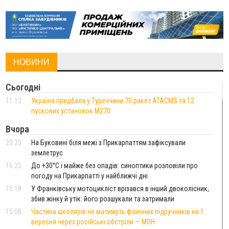
НОВИНИ
Сьогодні
11:12
Україна придбала у Туреччини 70 ракет ATACMS та 12
пускових установок M270
Вчора
20:25
На Буковині біля межі з Прикарпаттям зафіксували
землетрус
16:25
До +30°C і майже без опадів: синоптики розповіли про
погоду на Прикарпатті у найближчі дні
15:18
У Франківську мотоцикліст врізався в інший двоколісник,
збив жінку й утік: його розшукали та затримали
15:08
Частина школярів не матимуть фізичних підручників на 1
вересня через російські обстріли — МОН