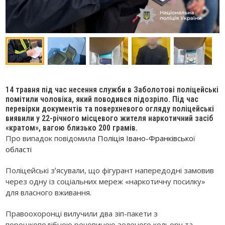
14 травня під час несення служби в Заболотові поліцейські
помітили чоловіка, який поводився підозріло. Під час
перевірки документів та поверхневого огляду поліцейські
виявили у 22-річного місцевого жителя наркотичний засіб
«кратом», вагою близько 200 грамів.
Про випадок повідомила
Поліція Івано-Франківської
області
Поліцейські зʼясували, що фігурант напередодні замовив
через одну із соціальних мереж «наркотичну посилку»
для власного вживання.
Правоохоронці вилучили два зіп-пакети з
порошкоподібною речовиною зеленого кольору та