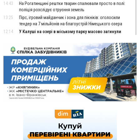
14:43
На Рогатинщині рештки тварин спалювали просто в полі:
поліція розслідує отруєння земель
13:25
Пірс, ігровий майданчик і зона для пікніків: оголосили
тендер на 7 мільйонів на благоустрій Німецького озера
12:14
У Калуші на озері в міському парку масово загинули
качки та риба
11:18
Майстра лісу з Верховинщини оштрафували на 600 тисяч за
переправлення чоловіків до Румунії
10:49
На Прикарпатті через негоду сталися аварійні вимкнення
світла
10:43
За змову на тендері для Долинської лікарні двох
підприємців оштрафували на 272 тисячі гривень
10:09
Яремчанський суд виніс вирок чоловіку, який у Буковелі
вкрав із супермаркету пляшку віскі за 8,5 тисяч
09:53
В урочищі біля Галича археологи відкопали давньоруську
вагову гирку XII–XIII століть
09:39
У Франківську медики провели серію складних операцій
на аорті
07 Серпня