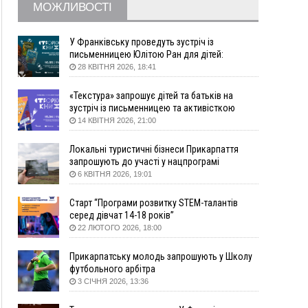
МОЖЛИВОСТІ
збирання ягід
Вчора
У Франківську проведуть зустріч із
19:52
У Франківську вперше прооперували немовля
письменницею Юлітою Ран для дітей:
говоритимуть про серію книг про Мавку
без відкритої операції
28 КВІТНЯ 2026, 18:41
18:42
На лінії зіткнення загинув керівник
«Текстура» запрошує дітей та батьків на
пошукового загону "Плацдарм" Олексій Юков
зустріч із письменницею та активісткою
18:11
СБС за дві доби уразили 13 енергооб'єктів на
Анною Повх
14 КВІТНЯ 2026, 21:00
окупованих територіях
17:20
Українці подали рекордну кількість заяв до
Локальні туристичні бізнеси Прикарпаття
університетів. Які спеціальності обирають
запрошують до участі у нацпрограмі
«Подорож до себе»
6 КВІТНЯ 2026, 19:01
16:43
Зарплати на Прикарпатті за місяць зросли на
10%, але до середньої по Україні ще далеко
Старт “Програми розвитку STEM-талантів
16:14
Франківець, який стріляв біля АЗС, вийшов під
серед дівчат 14-18 років”
заставу та був повторно затриманий
22 ЛЮТОГО 2026, 18:00
15:54
Прикарпатець прийшов у Пенсійний та заявив
поліції про гранату, бо йому не нарахували
Прикарпатську молодь запрошують у Школу
пенсію
футбольного арбітра
3 СІЧНЯ 2026, 13:36
14:59
У Болгарії затримали прикарпатця, який
виготовляв наркотики для міжнародного