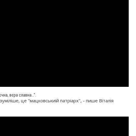
чна, вєра славна…".
міліше, це "мацковськиій патріарх", - пише Віталія