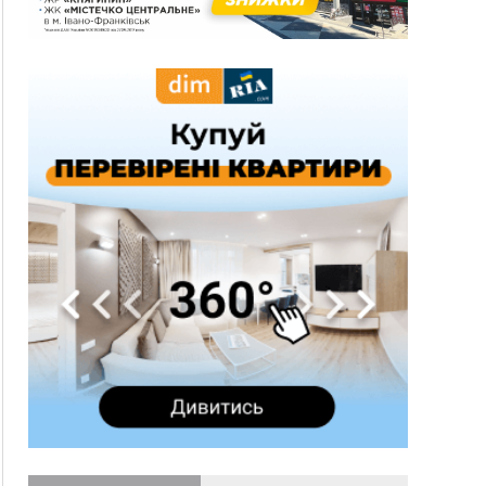
три дні блукав у лісі
13:14
Боднар розповів про реакцію влади Польщі
на атаки на українців та про зміни після 23
серпня
12:31
"Едельвейси" щемливо привітали рідну
ВІДЕО
Коломию з Днем міста
11:55
Вчора у Франківську, Коломиї, Долині та
Яремче зафіксували рекордну спеку
11:45
У Надвірній п'яна жінка побила малолітнього
хлопчика: суд призначив штраф і 30 тисяч
компенсації
11:17
У басейні Дністра встановилася гідрологічна
посуха - рівні води наблизилися до найнижчих
показників
11:09
У Бурштині поблизу АЗС сталася масова бійка,
поліція з'ясовує обставини
10:30
ФОП із Житомира після купівлі права
вимоги за 120 тисяч позивається до
Франківська на понад 20 млн грн
08:52
У горах біля Осмолоди за допомогою БПЛА
розшукали двох жінок, які заблукали під час