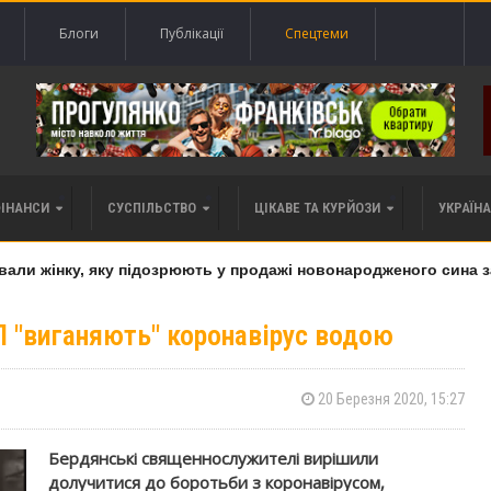
Блоги
Публікації
Спецтеми
ФІНАНСИ
СУСПІЛЬСТВО
ЦІКАВЕ ТА КУРЙОЗИ
УКРАЇНА 
 жінку, яку підозрюють у продажі новонародженого сина за 2
 "виганяють" коронавірус водою
20 Березня 2020, 15:27
Бердянські священнослужителі вирішили
долучитися до боротьби з коронавірусом,