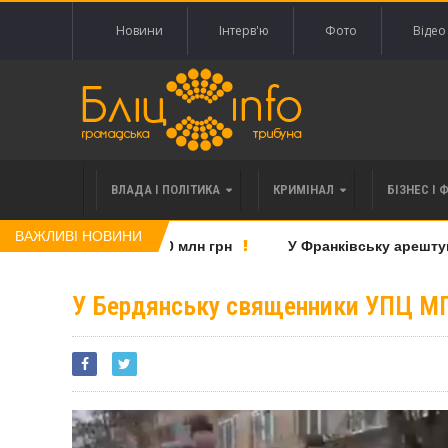
Новини
Інтерв'ю
Фото
Відео
ВЛАДА І ПОЛІТИКА
КРИМІНАЛ
БІЗНЕС І 
ВАЖЛИВІ НОВИНИ
нківська на понад 20 млн грн
У Франківську арештували
У Бердянську священники УПЦ МП