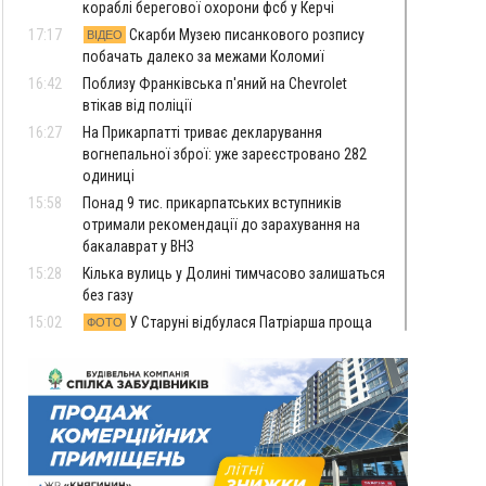
кораблі берегової охорони фсб у Керчі
17:17
Скарби Музею писанкового розпису
ВІДЕО
побачать далеко за межами Коломиї
16:42
Поблизу Франківська п'яний на Chevrolet
втікав від поліції
16:27
На Прикарпатті триває декларування
вогнепальної зброї: уже зареєстровано 282
одиниці
15:58
Понад 9 тис. прикарпатських вступників
отримали рекомендації до зарахування на
бакалаврат у ВНЗ
15:28
Кілька вулиць у Долині тимчасово залишаться
без газу
15:02
У Старуні відбулася Патріарша проща
ФОТО
14:35
Не знає англійську на достатньому рівні.
Франківець Лев Кишакевич не зможе стати
суддею Міжнародного кримінального суду
14:14
У Ворохті проведуть Кубок ФЛСУ зі стрибків
на лижах, пам'яті оборонця Богдана Бухонка
13:30
На Калущині розшукали чоловіка, який
ФОТО