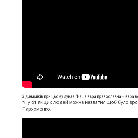
З динаміків при цьому лунає "Наша вєра православна – вєра вє
"Ну от як цих людей можна назвати? Щоб було зрозу
Пархоменко.