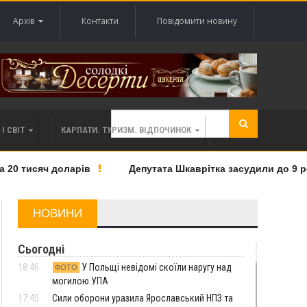
Архів
Контакти
Повідомити новину
І СВІТ
КАРПАТИ. ТУРИЗМ. ВІДПОЧИНОК
0 тисяч доларів
Депутата Шкаврітка засудили до 9 років
НОВИНИ
Сьогодні
18:46
У Польщі невідомі скоїли наругу над
ФОТО
могилою УПА
17:45
Сили оборони уразила Ярославський НПЗ та