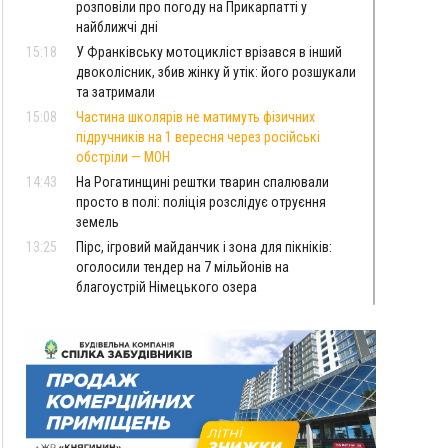
розповіли про погоду на Прикарпатті у
найближчі дні
15:18
У Франківську мотоцикліст врізався в інший
двоколісник, збив жінку й утік: його розшукали
та затримали
15:08
Частина школярів не матимуть фізичних
підручників на 1 вересня через російські
обстріли — МОН
14:43
На Рогатинщині рештки тварин спалювали
просто в полі: поліція розслідує отруєння
земель
13:25
Пірс, ігровий майданчик і зона для пікніків:
оголосили тендер на 7 мільйонів на
благоустрій Німецького озера
12:14
У Калуші на озері в міському парку масово
загинули качки та риба
11:18
Майстра лісу з Верховинщини оштрафували на
600 тисяч за переправлення чоловіків до
Румунії
10:49
На Прикарпатті через негоду сталися аварійні
вимкнення світла