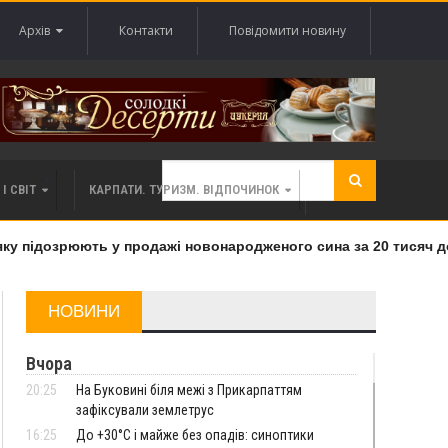
Архів
Контакти
Повідомити новину
І СВІТ
КАРПАТИ. ТУРИЗМ. ВІДПОЧИНОК
 підозрюють у продажі новонародженого сина за 20 тисяч дола
НОВИНИ
Вчора
20:25
На Буковині біля межі з Прикарпаттям
зафіксували землетрус
16:25
До +30°C і майже без опадів: синоптики