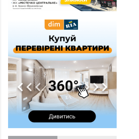
10:43
За змову на тендері для Долинської лікарні
двох підприємців оштрафували на 272 тисячі
гривень
10:09
Яремчанський суд виніс вирок чоловіку, який
у Буковелі вкрав із супермаркету пляшку віскі
за 8,5 тисяч
09:53
В урочищі біля Галича археологи відкопали
давньоруську вагову гирку XII–XIII століть
09:39
У Франківську медики провели серію
складних операцій на аорті
07 Серпня
22:22
У Богородчанах на "зебрі" водій Audi
ФОТО
наїхав на хлопчика з велосипедом
21:01
Загальна площа всіх книгарень України - трохи
більше ніж 6 футбольних полів
20:47
На "зебрі" у Франківську два мотоциклісти
збили жінку
18:55
Прикарпаття серед лідерів за будівництвом
новобудов і рекордсмен за зростанням цін на