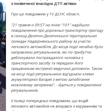
з понівеченої внаслідок ДТП автівки.
Про це повідомили у ГУ ДСНС області.
"21 травня о 09:57 на лінію "101" надійшло
повідомлення про дорожньо-транспортну пригоду
в селищі Делятин Делятинської територіальної
громади Надвірнянського району за участю
легкового автомобіля. До місця події негайно було
направлено рятувальників, які по прибуттю
деблокували постраждалого чоловіка з
транспортного засобу та передали його
працівникам екстреної медичної допомоги. Також
на місці події рятувальники від’єднали клеми
акумуляторної батареї з метою запобігання
можливому загорянню", - йдеться у повідмоленні
рятувальників.
У поліції попередньо повідомили, що водій
легкового автомобіля не впорався з керуванням та