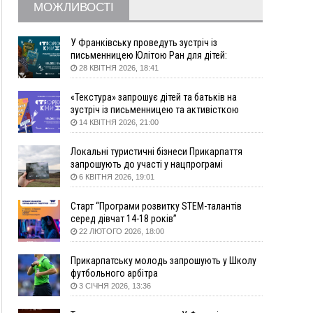
житло
МОЖЛИВОСТІ
16:48
Де безпечно купатися на Прикарпатті?
ВІДЕО
16:20
У Франківську дружина загиблого воїна
У Франківську проведуть зустріч із
створила організацію «КОД 7'Я», аби
письменницею Юлітою Ран для дітей:
підтримувати військових та їхні сім'ї
говоритимуть про серію книг про Мавку
28 КВІТНЯ 2026, 18:41
15:57
У Коломиї на одній з вулиць встановлять
комплекс автоматичної фіксації швидкості
«Текстура» запрошує дітей та батьків на
зустріч із письменницею та активісткою
15:29
Війна забрала життя трьох воїнів з
Анною Повх
14 КВІТНЯ 2026, 21:00
Прикарпаття
15:00
На Закарпатті викрили масштабну схему
Локальні туристичні бізнеси Прикарпаття
незаконного виключення
запрошують до участі у нацпрограмі
військовозобов’язаних з обліку
«Подорож до себе»
6 КВІТНЯ 2026, 19:01
14:31
«Багато питань буде знято». На громадських
слуханнях в Яремче обговорили, як вирішити
Старт “Програми розвитку STEM-талантів
питання джипінгу в Карпатах
серед дівчат 14-18 років”
22 ЛЮТОГО 2026, 18:00
13:54
5 «тихих» хвороб, які виявляє профілактичне
обстеження
Прикарпатську молодь запрошують у Школу
13:30
На Надрічній тривають останні
ФОТО
футбольного арбітра
приготування до нового руху
3 СІЧНЯ 2026, 13:36
12:57
У Франківську зафіксували найбільшу спеку за