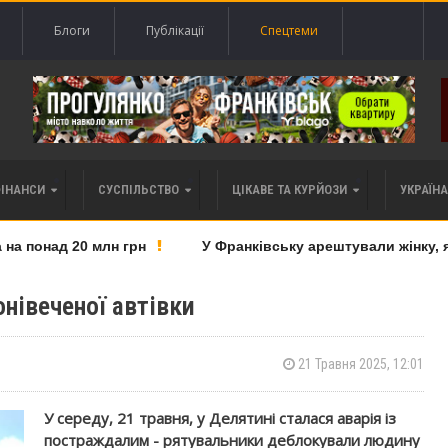
Блоги
Публікації
Спецтеми
ФІНАНСИ
СУСПІЛЬСТВО
ЦІКАВЕ ТА КУРЙОЗИ
УКРАЇНА 
понад 20 млн грн
У Франківську арештували жінку, яку
онівеченої автівки
21 Травня 2025, 12:01
У середу, 21 травня, у Делятині сталася аварія із
постраждалим - рятувальники деблокували людину