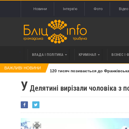
Новини
Інтерв'ю
Фото
Відео
ВЛАДА І ПОЛІТИКА
КРИМІНАЛ
БІЗНЕС І 
ВАЖЛИВІ НОВИНИ
влі права вимоги за 120 тисяч позивається до Франківська на 
У
Делятині вирізали чоловіка з п