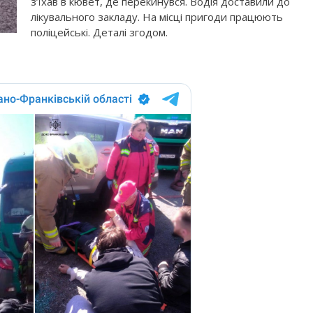
з’їхав в кювет, де перекинувся. Водія доставили до
лікувального закладу. На місці пригоди працюють
поліцейські. Деталі згодом.