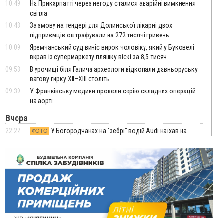
10:49
На Прикарпатті через негоду сталися аварійні вимкнення
світла
10:43
За змову на тендері для Долинської лікарні двох
підприємців оштрафували на 272 тисячі гривень
10:09
Яремчанський суд виніс вирок чоловіку, який у Буковелі
вкрав із супермаркету пляшку віскі за 8,5 тисяч
09:53
В урочищі біля Галича археологи відкопали давньоруську
вагову гирку XII–XIII століть
09:39
У Франківську медики провели серію складних операцій
на аорті
Вчора
22:22
У Богородчанах на "зебрі" водій Audi наїхав на
ФОТО
хлопчика з велосипедом
21:01
Загальна площа всіх книгарень України - трохи більше ніж 6
футбольних полів
20:47
На "зебрі" у Франківську два мотоциклісти збили жінку
18:55
Прикарпаття серед лідерів за будівництвом новобудов і
рекордсмен за зростанням цін на житло
16:48
Де безпечно купатися на Прикарпатті?
ВІДЕО