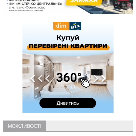
16:20
У Франківську дружина загиблого воїна створила
організацію «КОД 7'Я», аби підтримувати військових та їхні
сім'ї
15:57
У Коломиї на одній з вулиць встановлять комплекс
автоматичної фіксації швидкості
15:29
Війна забрала життя трьох воїнів з Прикарпаття
15:00
На Закарпатті викрили масштабну схему незаконного
виключення військовозобов’язаних з обліку
14:31
«Багато питань буде знято». На громадських слуханнях в
Яремче обговорили, як вирішити питання джипінгу в
Карпатах
13:54
5 «тихих» хвороб, які виявляє профілактичне обстеження
13:30
На Надрічній тривають останні приготування до
ФОТО
нового руху
12:57
У Франківську зафіксували найбільшу спеку за всю історію
спостережень
12:24
Лікування наркоманії Київ: чому важливо розпочати
терапію якомога раніше
12:00
Франківця, який у Косові викрав за магазину понад 640
МОЖЛИВОСТІ
тисяч гривень у валюті, засудили до 5 років