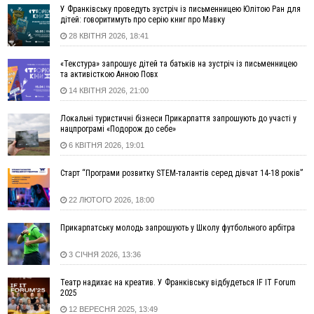
11:50
Податкова передасть в Міноборони для "Оберегу" дані про
У Франківську проведуть зустріч із письменницею Юлітою Ран для
чоловіків 18–60 років
дітей: говоритимуть про серію книг про Мавку
28 КВІТНЯ 2026, 18:41
11:20
Водійка, яку на Сухомлинського побив інший керманич,
відмовилася від обвинувачення — справу закрили
«Текстура» запрошує дітей та батьків на зустріч із письменницею
10:45
У Франківську, Коломиї, Долині та Яремче 6 серпня
та активісткою Анною Повх
зафіксували рекордну спеку
14 КВІТНЯ 2026, 21:00
10:02
Змушував надсилати інтимні фото: на Прикарпатті
затримали підозрюваного у розбещенні малолітньої
Локальні туристичні бізнеси Прикарпаття запрошують до участі у
нацпрограмі «Подорож до себе»
09:22
АМКУ розпочав справу проти Гвіздецької селищної ради
через різні ставки земельного податку
6 КВІТНЯ 2026, 19:01
08:54
Синоптики попереджають про значний дощ на Прикарпатті
Старт “Програми розвитку STEM-талантів серед дівчат 14-18 років”
до кінця п'ятниці
08:45
Нафтогазову площу на межі Прикарпаття та Львівщини
22 ЛЮТОГО 2026, 18:00
повторно виставили на аукціон за 830 млн
Прикарпатську молодь запрошують у Школу футбольного арбітра
06 Серпня
18:46
У Польщі невідомі скоїли наругу над могилою УПА
ФОТО
3 СІЧНЯ 2026, 13:36
17:45
Сили оборони уразила Ярославський НПЗ та кораблі
Театр надихає на креатив. У Франківську відбудеться IF IT Forum
берегової охорони фсб у Керчі
2025
17:17
Скарби Музею писанкового розпису побачать
ВІДЕО
12 ВЕРЕСНЯ 2025, 13:49