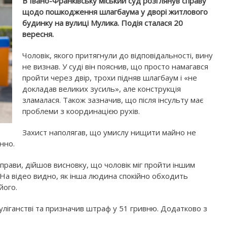
В Івано-Франківську міський суд розглянув справу
щодо пошкодження шлагбаума у дворі житлового
будинку на вулиці Мулика. Подія сталася 20
вересня.
Чоловік, якого притягнули до відповідальності, вину
не визнав. У суді він пояснив, що просто намагався
пройти через двір, трохи підняв шлагбаум і «не
докладав великих зусиль», але конструкція
зламалася. Також зазначив, що після інсульту має
проблеми з координацією рухів.
Захист наполягав, що умислу нищити майно не
нно.
справи, дійшов висновку, що чоловік міг пройти іншим
 На відео видно, як інша людина спокійно обходить
його.
хуліганстві та призначив штраф у 51 гривню. Додатково з