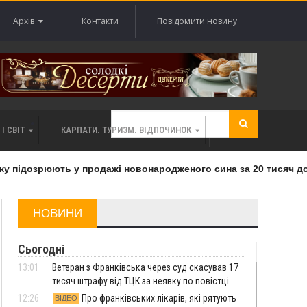
Архів
Контакти
Повідомити новину
І СВІТ
КАРПАТИ. ТУРИЗМ. ВІДПОЧИНОК
 підозрюють у продажі новонародженого сина за 20 тисяч дола
НОВИНИ
Сьогодні
13:01
Ветеран з Франківська через суд скасував 17
тисяч штрафу від ТЦК за неявку по повістці
12:26
Про франківських лікарів, які рятують
ВІДЕО