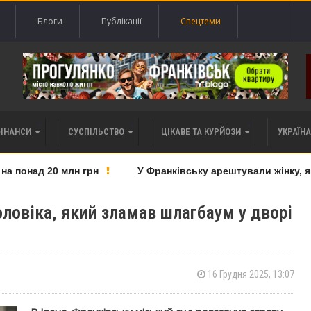
Блоги
Публікації
Спецтеми
ФІНАНСИ
СУСПІЛЬСТВО
ЦІКАВЕ ТА КУРЙОЗИ
УКРАЇНА 
понад 20 млн грн
У Франківську арештували жінку, яку
ловіка, який зламав шлагбаум у дворі
16 Грудня 2025, 13:07