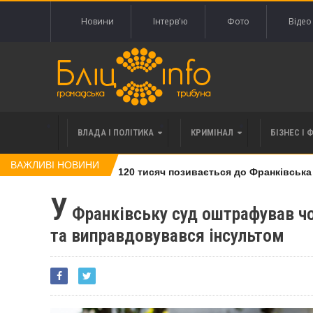
Новини
Інтерв'ю
Фото
Відео
ВЛАДА І ПОЛІТИКА
КРИМІНАЛ
БІЗНЕС І 
ВАЖЛИВІ НОВИНИ
влі права вимоги за 120 тисяч позивається до Франківська на 
У
Франківську суд оштрафував чо
та виправдовувався інсультом