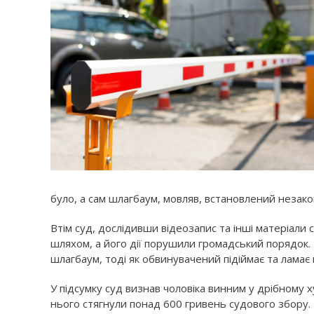
було, а сам шлагбаум, мовляв, встановлений незако
Втім суд, дослідивши відеозапис та інші матеріали 
шляхом, а його дії порушили громадський порядок.
шлагбаум, тоді як обвинувачений підіймає та ламає 
У підсумку суд визнав чоловіка винним у дрібному 
нього стягнули понад 600 гривень судового збору.