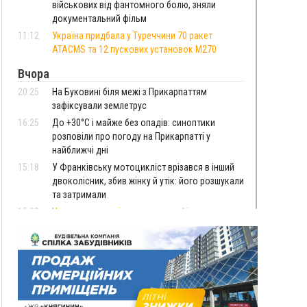
військових від фантомного болю, зняли
документальний фільм
11:12
Україна придбала у Туреччини 70 ракет
ATACMS та 12 пускових установок M270
Вчора
20:25
На Буковині біля межі з Прикарпаттям
зафіксували землетрус
16:25
До +30°C і майже без опадів: синоптики
розповіли про погоду на Прикарпатті у
найближчі дні
15:18
У Франківську мотоцикліст врізався в інший
двоколісник, збив жінку й утік: його розшукали
та затримали
15:08
Частина школярів не матимуть фізичних
підручників на 1 вересня через російські
обстріли — МОН
14:43
На Рогатинщині рештки тварин спалювали
просто в полі: поліція розслідує отруєння
земель
13:25
Пірс, ігровий майданчик і зона для пікніків: