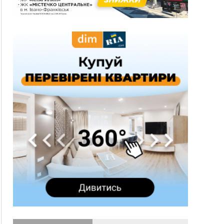
оголосили тендер на 7 мільйонів на
благоустрій Німецького озера
12:14
У Калуші на озері в міському парку масово
загинули качки та риба
11:18
Майстра лісу з Верховинщини оштрафували на
600 тисяч за переправлення чоловіків до
Румунії
10:49
На Прикарпатті через негоду сталися аварійні
вимкнення світла
10:43
За змову на тендері для Долинської лікарні
двох підприємців оштрафували на 272 тисячі
гривень
10:09
Яремчанський суд виніс вирок чоловіку, який
у Буковелі вкрав із супермаркету пляшку віскі
за 8,5 тисяч
09:53
В урочищі біля Галича археологи відкопали
давньоруську вагову гирку XII–XIII століть
09:39
У Франківську медики провели серію
складних операцій на аорті
07 Серпня