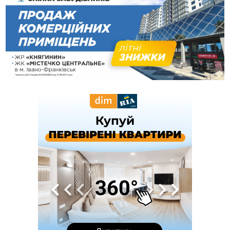
13:54
5 «тихих» хвороб, які виявляє профілактичне обстеження
13:30
На Надрічній тривають останні приготування до
ФОТО
нового руху
12:57
У Франківську зафіксували найбільшу спеку за всю історію
спостережень
12:24
Лікування наркоманії Київ: чому важливо розпочати
терапію якомога раніше
12:00
Франківця, який у Косові викрав за магазину понад 640
тисяч гривень у валюті, засудили до 5 років
11:50
Податкова передасть в Міноборони для "Оберегу" дані про
чоловіків 18–60 років
11:20
Водійка, яку на Сухомлинського побив інший керманич,
відмовилася від обвинувачення — справу закрили
10:45
У Франківську, Коломиї, Долині та Яремче 6 серпня
зафіксували рекордну спеку
10:02
Змушував надсилати інтимні фото: на Прикарпатті
затримали підозрюваного у розбещенні малолітньої
09:22
АМКУ розпочав справу проти Гвіздецької селищної ради
через різні ставки земельного податку
08:54
Синоптики попереджають про значний дощ на Прикарпатті