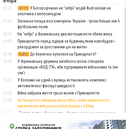
Вчора
22:22
У Богородчанах на "зебрі" водій Audi наїхав на
ФОТО
хлопчика з велосипедом
21:01
Загальна площа всіх книгарень України - трохи більше ніж 6
футбольних полів
20:47
На "зебрі" у Франківську два мотоциклісти збили жінку
18:55
Прикарпаття серед лідерів за будівництвом новобудов і
рекордсмен за зростанням цін на житло
16:48
Де безпечно купатися на Прикарпатті?
ВІДЕО
16:20
У Франківську дружина загиблого воїна створила
організацію «КОД 7'Я», аби підтримувати військових та їхні
сім'ї
15:57
У Коломиї на одній з вулиць встановлять комплекс
автоматичної фіксації швидкості
15:29
Війна забрала життя трьох воїнів з Прикарпаття
15:00
На Закарпатті викрили масштабну схему незаконного
виключення військовозобов’язаних з обліку
14:31
«Багато питань буде знято». На громадських слуханнях в
Яремче обговорили, як вирішити питання джипінгу в
Карпатах