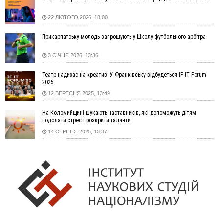
14:02
«Пілот з Лондона» видурив у жительки Коломийщини
майже 64 тисячі гривень
22 ЛЮТОГО 2026, 18:00
13:13
У четвер на Прикарпатті очікується сильна спека до 39°
Прикарпатську молодь запрошують у Школу футбольного арбітра
13:00
На Снятинщині спіймали чоловіка, який зливав з цистерни
у полі невідому речовину
3 СІЧНЯ 2026, 13:36
12:29
У МОЗ змінили підхід до госпіталізації та оновили правила
роботи стаціонарів
Театр надихає на креатив. У Франківську відбудеться IF IT Forum
12:07
На межі Прикарпаття і Тернопільщини невідомі засипали
2025
русло Золотої Липи та облаштували переправу
12 ВЕРЕСНЯ 2025, 13:49
11:44
У Франківську та Яремче зафіксували нові температурні
На Коломийщині шукають наставників, які допоможуть дітям
рекорди
подолати стрес і розкрити таланти
11:17
Росія вдарила по Харкову "Бандероллю": є постраждалі,
14 СЕРПНЯ 2025, 13:37
пошкоджено цивільне підприємство
10:54
Верховний суд повернув державі 1,5 га лісу із трьома
ставками в Івано-Франківській громаді
10:10
На Каскаді замість веж планують зробити сквер з
дитмайданчиком
09:31
На Верховинщині під час пожежі будинку травмувалась
жінка
09:09
35 цимбалістів на Говерлі встановили Рекорд
ВІДЕО