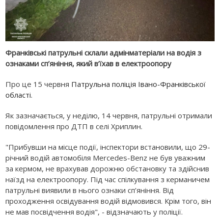
Франківські патрульні склали адмінматеріали на водія з
ознаками сп’яніння, який в’їхав в електроопору
Про це 15 червня
Патрульна поліція Івано-Франківської
області
.
Як зазначається, у неділю, 14 червня, патрульні отримали
повідомлення про ДТП в селі Хриплин.
"Прибувши на місце події, інспектори встановили, що 29-
річний водій автомобіля Mercedes-Benz не був уважним
за кермом, не врахував дорожню обстановку та здійснив
наїзд на електроопору. Під час спілкування з керманичем
патрульні виявили в нього ознаки сп’яніння. Від
проходження освідування водій відмовився. Крім того, він
не мав посвідчення водія", - відзначають у поліції.