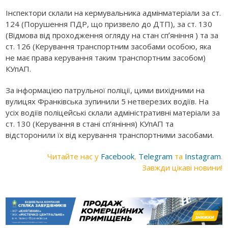
Інспектори склали на кермувальника адмінматеріали за ст.
124 (Порушення ПДР, що призвело до ДТП), за ст. 130
(Відмова від проходження огляду на стан спʼяніння ) та за
ст. 126 (Керування транспортним засобами особою, яка
не має права керування таким транспортним засобом)
КУпАП.
За інформацією патрульної поліції, цими вихідними на
вулицях Франківська зупинили 5 нетверезих водіїв. На
усіх водіїв поліцейські склали адміністративні матеріали за
ст. 130 (Керування в стані сп’яніння) КУпАП та
відсторонили їх від керування транспортними засобами.
Читайте нас у
Facebook
,
Telegram
та
Instagram
.
Завжди цікаві новини!