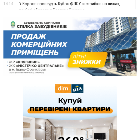
14:14
У Ворохті проведуть Кубок ФЛСУ зі стрибків на лижах,
пам'яті оборонця Богдана Бухонка
13:30
На Калущині розшукали чоловіка, який три дні
ФОТО
блукав у лісі
13:14
Боднар розповів про реакцію влади Польщі на атаки на
українців та про зміни після 23 серпня
12:31
"Едельвейси" щемливо привітали рідну Коломию з
ВІДЕО
Днем міста
11:55
Вчора у Франківську, Коломиї, Долині та Яремче
зафіксували рекордну спеку
11:45
У Надвірній п'яна жінка побила малолітнього хлопчика: суд
призначив штраф і 30 тисяч компенсації
11:17
У басейні Дністра встановилася гідрологічна посуха - рівні
води наблизилися до найнижчих показників
11:09
У Бурштині поблизу АЗС сталася масова бійка, поліція
з'ясовує обставини
10:30
ФОП із Житомира після купівлі права вимоги за 120
тисяч позивається до Франківська на понад 20 млн грн
08:52
У горах біля Осмолоди за допомогою БПЛА розшукали
двох жінок, які заблукали під час збирання ягід