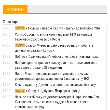
НОВИНИ
Сьогодні
18:46
У Польщі невідомі скоїли наругу над могилою УПА
ФОТО
17:45
Сили оборони уразила Ярославський НПЗ та кораблі
берегової охорони фсб у Керчі
17:17
Скарби Музею писанкового розпису побачать
ВІДЕО
далеко за межами Коломиї
16:42
Поблизу Франківська п'яний на Chevrolet втікав від поліції
16:27
На Прикарпатті триває декларування вогнепальної зброї:
уже зареєстровано 282 одиниці
15:58
Понад 9 тис. прикарпатських вступників отримали
рекомендації до зарахування на бакалаврат у ВНЗ
15:28
Кілька вулиць у Долині тимчасово залишаться без газу
15:02
У Старуні відбулася Патріарша проща
ФОТО
14:35
Не знає англійську на достатньому рівні. Франківець Лев
Кишакевич не зможе стати суддею Міжнародного
кримінального суду