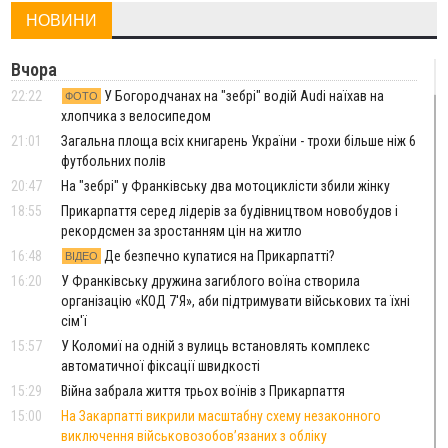
НОВИНИ
Вчора
22:22
У Богородчанах на "зебрі" водій Audi наїхав на
ФОТО
хлопчика з велосипедом
21:01
Загальна площа всіх книгарень України - трохи більше ніж 6
футбольних полів
20:47
На "зебрі" у Франківську два мотоциклісти збили жінку
18:55
Прикарпаття серед лідерів за будівництвом новобудов і
рекордсмен за зростанням цін на житло
16:48
Де безпечно купатися на Прикарпатті?
ВІДЕО
16:20
У Франківську дружина загиблого воїна створила
організацію «КОД 7'Я», аби підтримувати військових та їхні
сім'ї
15:57
У Коломиї на одній з вулиць встановлять комплекс
автоматичної фіксації швидкості
15:29
Війна забрала життя трьох воїнів з Прикарпаття
15:00
На Закарпатті викрили масштабну схему незаконного
виключення військовозобов’язаних з обліку