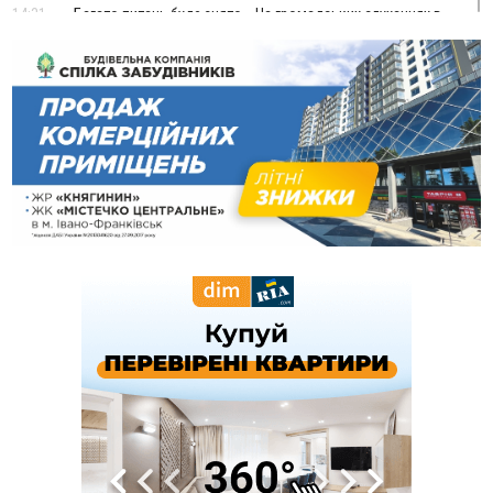
14:31
«Багато питань буде знято». На громадських слуханнях в
Яремче обговорили, як вирішити питання джипінгу в
Карпатах
13:54
5 «тихих» хвороб, які виявляє профілактичне обстеження
13:30
На Надрічній тривають останні приготування до
ФОТО
нового руху
12:57
У Франківську зафіксували найбільшу спеку за всю історію
спостережень
12:24
Лікування наркоманії Київ: чому важливо розпочати
терапію якомога раніше
12:00
Франківця, який у Косові викрав за магазину понад 640
тисяч гривень у валюті, засудили до 5 років
11:50
Податкова передасть в Міноборони для "Оберегу" дані про
чоловіків 18–60 років
11:20
Водійка, яку на Сухомлинського побив інший керманич,
відмовилася від обвинувачення — справу закрили
10:45
У Франківську, Коломиї, Долині та Яремче 6 серпня
зафіксували рекордну спеку
10:02
Змушував надсилати інтимні фото: на Прикарпатті
затримали підозрюваного у розбещенні малолітньої