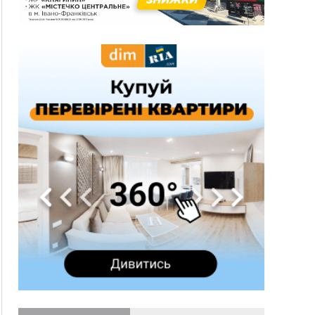
600 тисяч за переправлення чоловіків до
Румунії
10:49
На Прикарпатті через негоду сталися аварійні
вимкнення світла
10:43
За змову на тендері для Долинської лікарні
двох підприємців оштрафували на 272 тисячі
гривень
10:09
Яремчанський суд виніс вирок чоловіку, який
у Буковелі вкрав із супермаркету пляшку віскі
за 8,5 тисяч
09:53
В урочищі біля Галича археологи відкопали
давньоруську вагову гирку XII–XIII століть
09:39
У Франківську медики провели серію
складних операцій на аорті
07 Серпня
22:22
У Богородчанах на "зебрі" водій Audi
ФОТО
наїхав на хлопчика з велосипедом
21:01
Загальна площа всіх книгарень України - трохи
більше ніж 6 футбольних полів