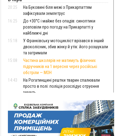
20:25
На Буковині біля межі з Прикарпаттям
зафіксували землетрус
16:25
До +30°C і майже без опадів: синоптики
розповіли про погоду на Прикарпатті у
найближчі дні
15:18
У Франківську мотоцикліст врізався в інший
двоколісник, збив жінку й утік: його розшукали
та затримали
15:08
Частина школярів не матимуть фізичних
підручників на 1 вересня через російські
обстріли — МОН
14:43
На Рогатинщині рештки тварин спалювали
просто в полі: поліція розслідує отруєння
земель
13:25
Пірс, ігровий майданчик і зона для пікніків:
оголосили тендер на 7 мільйонів на
благоустрій Німецького озера
12:14
У Калуші на озері в міському парку масово
загинули качки та риба
11:18
Майстра лісу з Верховинщини оштрафували на