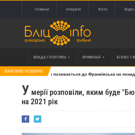
Новини
Інтерв'ю
Фото
Відео
ВЛАДА І ПОЛІТИКА
КРИМІНАЛ
БІЗНЕС І 
ВАЖЛИВІ НОВИНИ
 вимоги за 120 тисяч позивається до Франківська на понад 20
У
мерії розповіли, яким буде "Б
на 2021 рік