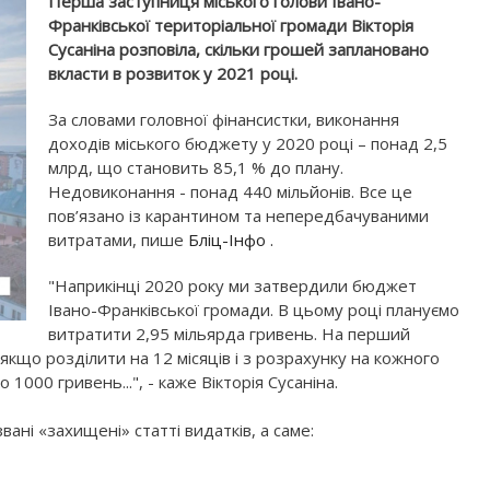
Перша заступниця міського голови Івано-
Франківської територіальної громади Вікторія
Сусаніна розповіла, скільки грошей заплановано
вкласти в розвиток у 2021 році.
За словами головної фінансистки, виконання
доходів міського бюджету у 2020 році – понад 2,5
млрд, що становить 85,1 % до плану.
Недовиконання - понад 440 мільйонів. Все це
пов’язано із карантином та непередбачуваними
витратами, пише
Бліц-Інфо .
"Наприкінці 2020 року ми затвердили бюджет
Івано-Франківської громади. В цьому році плануємо
витратити 2,95 мільярда гривень. На перший
якщо розділити на 12 місяців і з розрахунку на кожного
1000 гривень...", - каже Вікторія Сусаніна.
вані «захищені» статті видатків, а саме: