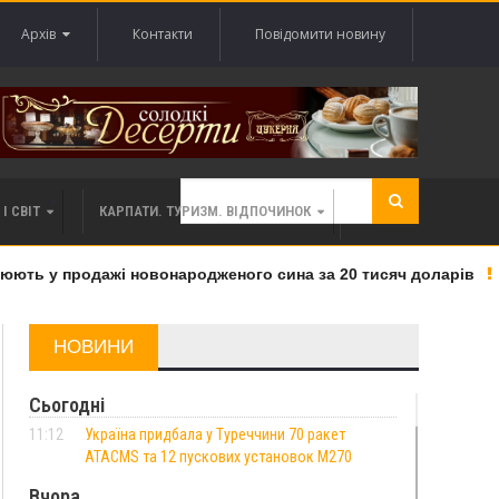
Архів
Контакти
Повідомити новину
І СВІТ
КАРПАТИ. ТУРИЗМ. ВІДПОЧИНОК
ть у продажі новонародженого сина за 20 тисяч доларів
НОВИНИ
Сьогодні
11:12
Україна придбала у Туреччини 70 ракет
ATACMS та 12 пускових установок M270
Вчора