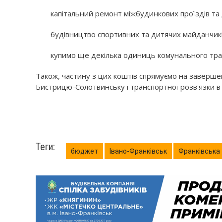
капітальний ремонт міжбудинкових проїздів та 
будівництво спортивних та дитячих майданчикі
купимо ще декілька одиниць комунального тра
Також, частину з цих коштів спрямуємо на завершенн
Бистрицю-Солотвинську і транспортної розв'язки в р
Теги:
бюджет
Івано-Франківськ
Франківська