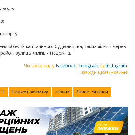
дворів;
в;
нспорту.
я об'єктів капітального будівництва, таких як міст через
айоні вулиць Хіміків - Надрічна.
Читайте нас у
Facebook
,
Telegram
та
Instagram
.
Завжди цікаві новини!
 ТГ
Бюджет розвитку
новини
бізнес і фінанси