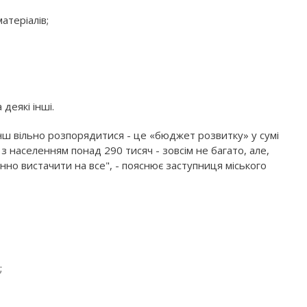
атеріалів;
деякі інші.
ш вільно розпорядитися - це «бюджет розвитку» у сумі
з населенням понад 290 тисяч - зовсім не багато, але,
о вистачити на все", - пояснює заступниця міського
;