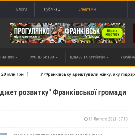
Блоги
Публікації
Спецтеми
ФІНАНСИ
СУСПІЛЬСТВО
ЦІКАВЕ ТА КУРЙОЗИ
УКРАЇНА 
 млн грн
У Франківську арештували жінку, яку підозрюю
юджет розвитку" Франківської громади
11 Лютого 2021, 07:10