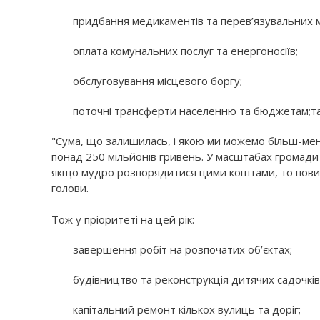
придбання медикаментів та перев’язувальних м
оплата комунальних послуг та енергоносіїв;
обслуговування місцевого боргу;
поточні трансферти населенню та бюджетам;та 
"Сума, що залишилась, і якою ми можемо більш-мен
понад 250 мільйонів гривень. У масштабах громади 
якщо мудро розпорядитися цими коштами, то повинн
голови.
Тож у пріоритеті на цей рік:
завершення робіт на розпочатих об’єктах;
будівництво та реконструкція дитячих садочків
капітальний ремонт кількох вулиць та доріг;