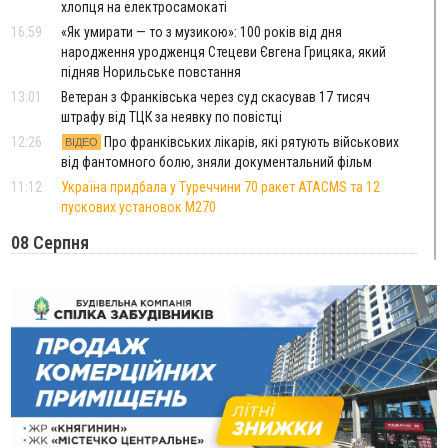
хлопця на електросамокаті
16:59
«Як умирати — то з музикою»: 100 років від дня
народження уродженця Стецеви Євгена Грицяка, який
підняв Норильське повстання
13:01
Ветеран з Франківська через суд скасував 17 тисяч
штрафу від ТЦК за неявку по повістці
12:26
Про франківських лікарів, які рятують військових
ВІДЕО
від фантомного болю, зняли документальний фільм
11:12
Україна придбала у Туреччини 70 ракет ATACMS та 12
пускових установок M270
08 Серпня
20:25
На Буковині біля межі з Прикарпаттям зафіксували
землетрус
16:25
До +30°C і майже без опадів: синоптики розповіли про
погоду на Прикарпатті у найближчі дні
15:18
У Франківську мотоцикліст врізався в інший двоколісник,
збив жінку й утік: його розшукали та затримали
15:08
Частина школярів не матимуть фізичних підручників на 1
вересня через російські обстріли — МОН