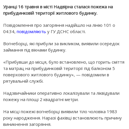
Уранці 16 травня в місті Надвірна сталася пожежа на
прибудинковій території житлового будинку.
Повідомлення про загоряння надійшло на лінію 101 о
04:34,
повідомляють
у ГУ ДСНС області.
Вогнеборці, які прибули за викликом, виявили осередок
займання під вікнами будинку.
«Прибувши до місця, було встановлено, що горить сміття
та матрац на прибудинковій території під балконом 5
поверхового житлового будинку», — повідомили в
рятувальній службі.
Надзвичайники оперативно локалізували та ліквідували
пожежу на площі 2 квадратні метри.
На місці пожежі вогнеборці виявили тіло чоловіка 1983
року народження. Наразі фахівці встановлюють причину
виникнення загоряння.