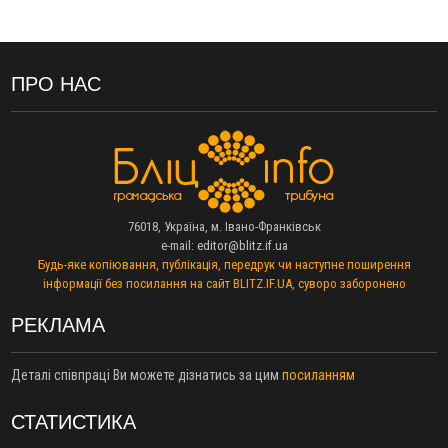
пам'яті оборонця Богдана Бухонка
13:30
На Калущині розшукали чоловіка, який три дні
ФОТО
блукав у лісі
13:14
Боднар розповів про реакцію влади Польщі на атаки на
ПРО НАС
українців та про зміни після 23 серпня
12:31
"Едельвейси" щемливо привітали рідну Коломию з
ВІДЕО
Днем міста
11:55
Вчора у Франківську, Коломиї, Долині та Яремче
зафіксували рекордну спеку
11:45
У Надвірній п'яна жінка побила малолітнього хлопчика: суд
76018, Україна, м. Івано-Франківськ
призначив штраф і 30 тисяч компенсації
e-mail:
editor@blitz.if.ua
11:17
У басейні Дністра встановилася гідрологічна посуха - рівні
Будь-яке копіювання, публікація, передрук чи наступне поширення
води наблизилися до найнижчих показників
інформації без посилання на сайт BLITZ.IF.UA, суворо заборонено
11:09
У Бурштині поблизу АЗС сталася масова бійка, поліція
з'ясовує обставини
РЕКЛАМА
10:30
ФОП із Житомира після купівлі права вимоги за 120
тисяч позивається до Франківська на понад 20 млн грн
Деталі співпраці Ви можете дізнатись за цим
посиланням
08:52
У горах біля Осмолоди за допомогою БПЛА розшукали
двох жінок, які заблукали під час збирання ягід
СТАТИСТИКА
05 Серпня