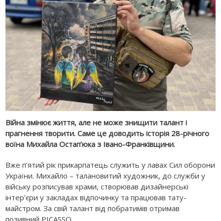
Війна змінює життя, але не може знищити талант і
прагнення творити. Саме це доводить історія 28-річного
воїна Михайла Остап’юка з Івано-Франківщини.
Вже п’ятий рік прикарпатець служить у лавах Сил оборони
України. Михайло – талановитий художник, до служби у
війську розписував храми, створював дизайнерські
інтер’єри у закладах відпочинку та працював тату-
майстром. За свій талант від побратимів отримав
позивний PICASSO.