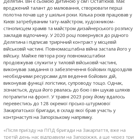
Делятин. Він є сьомою дитиною у сім’ї Остап’юків. Має
вроджений талант до малювання, створювати перші
полотна почав ще у шкільні роки. Кілька років працював у
Києві затребуваним тату-майстром, художником-
стінописцем храмів та майстром дизайнерського розпису
закладів відпочинку. У 2020 році повернувся до рідного
Делятина і підписав трирічний контракт у місцевій
військовій частині. Повномасштабна війна застала його у
війську. Майже півтора року повномасштабки
продовжував служити у тиловій військовій частині,
виконував завдання із забезпечення бойових підрозділів
необхідними ресурсами для ведення бойових дій,
виконував функції логістики, супроводу тощо. Однак,
зізнається, душа його рвалась до бою і він шукав шляхів
потрапити на фронт. У травні 2023 року йому вдалось
перевестись до 128 окремої гірсько-штурмової
Закарпатської бригади, в складі якої брав участь у
контрнаступі на Запорізькому напрямку.
«Після приїзду на ППД бригади на Закарпаття, вже на
третій день нас відправили на Запоріжжя, а ще через три