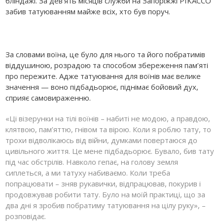
бліндажі. За дев’ять місяців служби на Запоріжжі PIKACCO
забив татуюванням майже всіх, хто був поруч.
За словами воїна, це було для нього та його побратимів
віддушиною, розрадою та способом збереження пам’яті
про пережите. Адже татуювання для воїнів має велике
значення — воно підбадьорює, піднімає бойовий дух,
сприяє самовираженню.
«Ці візерунки на тілі воїнів – набиті не модою, а правдою,
клятвою, пам’яттю, гнівом та вірою. Коли я роблю тату, то
трохи відволікаюсь від війни, думками повертаюся до
цивільного життя. Це мене підбадьорює. Бувало, бив тату
під час обстрілів. Навколо гепає, на голову земля
сиплеться, а ми татуху набиваємо. Коли треба
попрацювати – зняв рукавички, відпрацював, покурив і
продовжував робити тату. Було на моїй практиці, що за
два дні я зробив побратиму татуювання на цілу руку», –
розповідає.