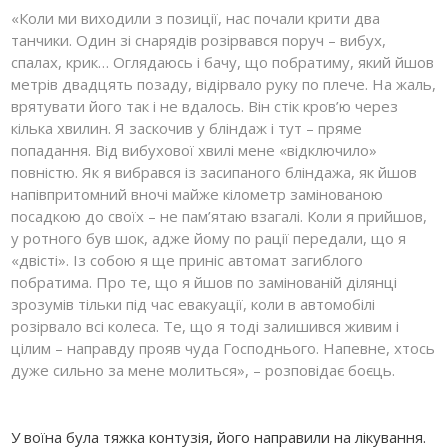
«Коли ми виходили з позиції, нас почали крити два
танчики. Один зі снарядів розірвався поруч – вибух,
спалах, крик… Оглядаюсь і бачу, що побратиму, який йшов
метрів двадцять позаду, відірвало руку по плече. На жаль,
врятувати його так і не вдалось. Він стік кров’ю через
кілька хвилин. Я заскочив у бліндаж і тут – пряме
попадання. Від вибухової хвилі мене «відключило»
повністю. Як я вибрався із засипаного бліндажа, як йшов
напівпритомний вночі майже кілометр замінованою
посадкою до своїх – не пам’ятаю взагалі. Коли я прийшов,
у ротного був шок, адже йому по рації передали, що я
«двісті». Із собою я ще приніс автомат загиблого
побратима. Про те, що я йшов по замінованій ділянці
зрозумів тільки під час евакуації, коли в автомобілі
розірвало всі колеса. Те, що я тоді залишився живим і
цілим – направду прояв чуда Господнього. Напевне, хтось
дуже сильно за мене молиться», – розповідає боєць.
У воїна була тяжка контузія, його направили на лікування.