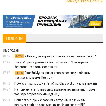
Завжди цікаві новини!
НОВИНИ
Сьогодні
18:46
У Польщі невідомі скоїли наругу над могилою УПА
ФОТО
17:45
Сили оборони уразила Ярославський НПЗ та кораблі
берегової охорони фсб у Керчі
17:17
Скарби Музею писанкового розпису побачать
ВІДЕО
далеко за межами Коломиї
16:42
Поблизу Франківська п'яний на Chevrolet втікав від поліції
16:27
На Прикарпатті триває декларування вогнепальної зброї:
уже зареєстровано 282 одиниці
15:58
Понад 9 тис. прикарпатських вступників отримали
рекомендації до зарахування на бакалаврат у ВНЗ