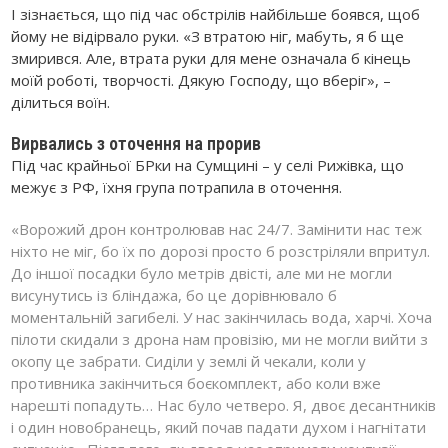
І зізнається, що під час обстрілів найбільше боявся, щоб
йому не відірвало руки. «З втратою ніг, мабуть, я б ще
змирився. Але, втрата руки для мене означала б кінець
моїй роботі, творчості. Дякую Господу, що вберіг», –
ділиться воїн.
Вирвались з оточення на прорив
Під час крайньої БРки на Сумщині – у селі Рижівка, що
межує з РФ, їхня група потрапила в оточення.
«Ворожий дрон контролював нас 24/7. Замінити нас теж
ніхто не міг, бо їх по дорозі просто б розстріляли впритул.
До іншої посадки було метрів двісті, але ми не могли
висунутись із бліндажа, бо це дорівнювало б
моментальній загибелі. У нас закінчилась вода, харчі. Хоча
пілоти скидали з дрона нам провізію, ми не могли вийти з
окопу це забрати. Сиділи у землі й чекали, коли у
противника закінчиться боєкомплект, або коли вже
нарешті попадуть… Нас було четверо. Я, двоє десантників
і один новобранець, який почав падати духом і нагнітати