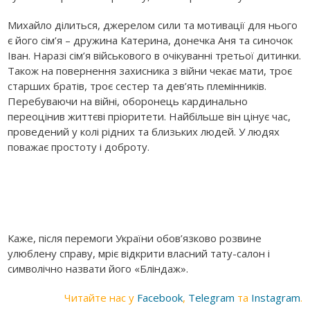
Михайло ділиться, джерелом сили та мотивації для нього
є його сім’я – дружина Катерина, донечка Аня та синочок
Іван. Наразі сім’я військового в очікуванні третьої дитинки.
Також на повернення захисника з війни чекає мати, троє
старших братів, троє сестер та дев’ять племінників.
Перебуваючи на війні, оборонець кардинально
переоцінив життєві пріоритети. Найбільше він цінує час,
проведений у колі рідних та близьких людей. У людях
поважає простоту і доброту.
Каже, після перемоги України обов’язково розвине
улюблену справу, мріє відкрити власний тату-салон і
символічно назвати його «Бліндаж».
Читайте нас у
Facebook
,
Telegram
та
Instagram
.