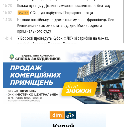
15:28
Кілька вулиць у Долині тимчасово залишаться без газу
15:02
У Старуні відбулася Патріарша проща
ФОТО
14:35
Не знає англійську на достатньому рівні. Франківець Лев
Кишакевич не зможе стати суддею Міжнародного
кримінального суду
14:14
У Ворохті проведуть Кубок ФЛСУ зі стрибків на лижах,
пам'яті оборонця Богдана Бухонка
13:30
На Калущині розшукали чоловіка, який три дні
ФОТО
блукав у лісі
13:14
Боднар розповів про реакцію влади Польщі на атаки на
українців та про зміни після 23 серпня
12:31
"Едельвейси" щемливо привітали рідну Коломию з
ВІДЕО
Днем міста
11:55
Вчора у Франківську, Коломиї, Долині та Яремче
зафіксували рекордну спеку
11:45
У Надвірній п'яна жінка побила малолітнього хлопчика: суд
призначив штраф і 30 тисяч компенсації
11:17
У басейні Дністра встановилася гідрологічна посуха - рівні
води наблизилися до найнижчих показників