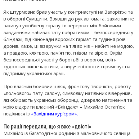
Як штурмовик брав участь у контрнаступі на Запоріжжі та
в обороні Сумщини. Взявши до рук автомата, захисник не
закинув улюблену справу і в перервах між бойовими
завданнями набиває тату побратимам – безпосередньо у
бліндажі, під канонади ворожих гармат та гудіння роїв
дронів. Каже, ці візерунки на тілі воїнів – набиті не модою,
а правдою, клятвою, пам’яттю, гнівом та вірою. Окрім
безпосередньої участі у боротьбі з ворогом, воїн-
художник пише картини, а виручені кошти спрямовує на
підтримку української армії.
Про власний бойовий шлях, фронтову творчість, роботу
«польового» тату-салону, символіку натільних візерунків,
які обирають українські оборонці, джерело натхнення та
мрію відкрити власний «Бліндаж» – Михайло Остап’юк
поділився із
«Західним кур’єром»
.
По рації передали, що я вже «двісті»
Михайло із багатодітної родини з мальовничого селища