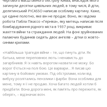
чергового масштабного обстрілу Києва, внаслідок якого
загинули десятки цивільних людей, в тому числі, й діти,
делятинський PICАSSO написав особливу картину. Каже,
це єдине полотно, яке він не продає. Воно, як і відома
робота Пабла Пікассо «Герніка», яку митець написав після
бомбардування рідного міста в 1937 році, викриває
жахіття війни та страждання людей. На фоні зруйнованих
палаючих будинків сидять двоє ангелів – дітки із жовто-
синіми крилами.
«Найбільша трагедія війни – те, що гинуть діти. Як
батька, мене переповнює лють і ненависть до
загарбників. Я їх навіть ворогом назвати не можу. Бо
ворог б’ється на полі бою. Це варвари… Я писав цю
картину в бойових умовах. Під обстрілами, коли від
вибуху розлітались пензлики і фарби. Вона особлива для
мене, тому я її не продаю. Хоча багато людей хотіли б
придбати. Вона дорога мені, як пам’ять про пережите, як
оберіг», – відзначає воїн.