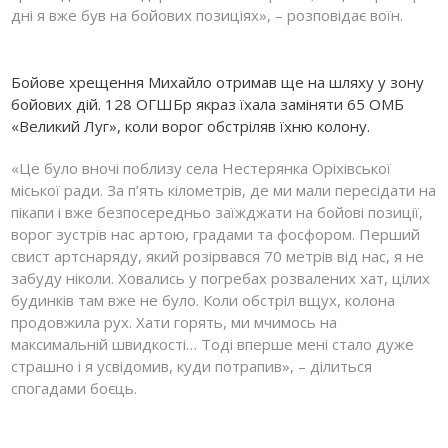
дні я вже був на бойових позиціях», – розповідає воїн.
Бойове хрещення Михайло отримав ще на шляху у зону
бойових дій. 128 ОГШБр якраз їхала заміняти 65 ОМБ
«Великий Луг», коли ворог обстріляв їхню колону.
«Це було вночі поблизу села Нестерянка Оріхівської
міської ради. За п’ять кілометрів, де ми мали пересідати на
пікапи і вже безпосередньо заїжджати на бойові позиції,
ворог зустрів нас артою, градами та фосфором. Перший
свист артснаряду, який розірвався 70 метрів від нас, я не
забуду ніколи. Ховались у погребах розвалених хат, цілих
будинків там вже не було. Коли обстріл вщух, колона
продовжила рух. Хати горять, ми мчимось на
максимальній швидкості… Тоді вперше мені стало дуже
страшно і я усвідомив, куди потрапив», – ділиться
спогадами боєць.