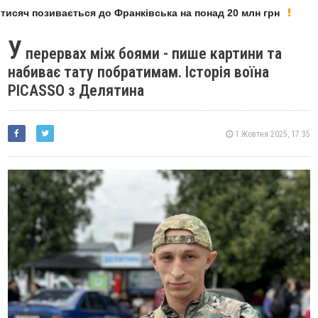
сяч позивається до Франківська на понад 20 млн грн
У Ф
У
перервах між боями - пише картини та
набиває тату побратимам. Історія воїна
PICASSO з Делятина
1 Жовтня 2025, 17:35