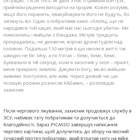
ситуацію. Після того, як двоє з нас отримали контузії,
прийняли рішення виходити на прорив. Кожен розумів,
якщо його поранять, евакуйовувати його не будуть, бо
загинуть всі. Один з побратимів каже: «Хлопці, ще не
народився той кацап, який має нас сьогодні убити». Ми
помолились і вийшли з бліндажа. Метрів тридцять
прокрадались, не дихаючи, ворожі дрони гуділи над
головою. Подальші 150 метрів я ще ніколи в житті так
швидко не біг. Мчу, а по п’ятах – бемс, бемс, бемс.
Буквально в тій секунді, коли я заскочив у окоп – приліт,
мене прикрило землею. Дякувати Богу, ми всі вийшли
живими. Контужені, але живі. Через деякий час цю
позицію росіяни рознесли КАБами», – розповідає
захисник.
Після чергового лікування, захисник продовжує службу в
ЗСУ, набиває тату побратимам та долучається до
благодійності. Зараз PICАSSO завершує написання
чергової картини, щоб долучитись до збору на якісний
сучасний протез побратиму, який втратив ногу на війні.