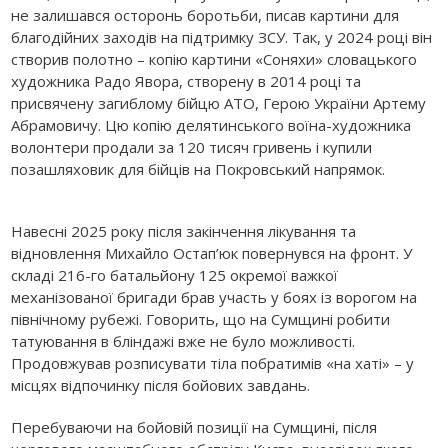
не залишався осторонь боротьби, писав картини для
благодійних заходів на підтримку ЗСУ. Так, у 2024 році він
створив полотно – копію картини «Соняхи» словацького
художника Радо Явора, створену в 2014 році та
присвячену загиблому бійцю АТО, Герою України Артему
Абрамовичу. Цю копію делятинського воїна-художника
волонтери продали за 120 тисяч гривень і купили
позашляховик для бійців на Покровський напрямок.
Навесні 2025 року після закінчення лікування та
відновлення Михайло Остап’юк повернувся на фронт. У
складі 216-го батальйону 125 окремої важкої
механізованої бригади брав участь у боях із ворогом на
північному рубежі. Говорить, що на Сумщині робити
татуювання в бліндажі вже не було можливості.
Продовжував розписувати тіла побратимів «на хаті» – у
місцях відпочинку після бойових завдань.
Перебуваючи на бойовій позиції на Сумщині, після