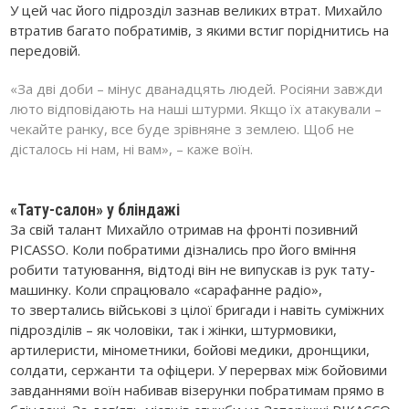
У цей час його підрозділ зазнав великих втрат. Михайло
втратив багато побратимів, з якими встиг поріднитись на
передовій.
«За дві доби – мінус дванадцять людей. Росіяни завжди
люто відповідають на наші штурми. Якщо їх атакували –
чекайте ранку, все буде зрівняне з землею. Щоб не
дісталось ні нам, ні вам», – каже воїн.
«Тату-салон» у бліндажі
За свій талант Михайло отримав на фронті позивний
PICASSO. Коли побратими дізнались про його вміння
робити татуювання, відтоді він не випускав із рук тату-
машинку. Коли спрацювало «сарафанне радіо»,
то звертались військові з цілої бригади і навіть суміжних
підрозділів – як чоловіки, так і жінки, штурмовики,
артилеристи, мінометники, бойові медики, дронщики,
солдати, сержанти та офіцери. У перервах між бойовими
завданнями воїн набивав візерунки побратимам прямо в