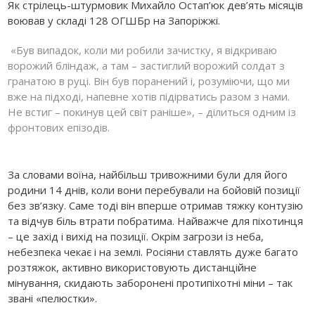
Як стрілець-штурмовик Михайло Остап’юк дев’ять місяців
воював у складі 128 ОГШБр на Запоріжжі.
«Був випадок, коли ми робили зачистку, я відкриваю
ворожий бліндаж, а там – застиглий ворожий солдат з
гранатою в руці. Він був поранений і, розуміючи, що ми
вже на підході, напевне хотів підірватись разом з нами.
Не встиг – покинув цей світ раніше», – ділиться одним із
фронтових епізодів.
За словами воїна, найбільш тривожними були для його
родини 14 днів, коли вони перебували на бойовій позиції
без зв’язку. Саме тоді він вперше отримав тяжку контузію
та відчув біль втрати побратима. Найважче для піхотинця
– це захід і вихід на позиції. Окрім загрози із неба,
небезпека чекає і на землі. Росіяни ставлять дуже багато
розтяжок, активно використовують дистанційне
мінування, скидають заборонені протипіхотні міни – так
звані «пелюстки».