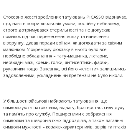
Стосовно якості зроблених татуювань PICASSO відзначає,
що, навіть попри «польові» умови, постійну небезпеку,
строго дотримувався стерильності та не допускав
помилок під час перенесення ескізу та нанесення
візерунку, давав поради воїнам, як доглядати за свіжим
малюнком. У окремому рюкзаку в нього було все
необхідне обладнання – тату-машинка, ліхтарик,
необхідні мазі, креми, голки, антисептики, фарби,
рукавички тощо. Запевняє, всі його «клієнти» залишились
задоволеними, ускладнень чи претензій не було ніколи.
У більшості військові набивають татуювання, що
символізують патріотизм, відвагу, братерство, силу духу
та пам’ять про службу. Поширеними є зображення
символіки та шевронів їхніх підрозділів, а також загальні
символи мужності – козаків-характерників, звірів та птахів