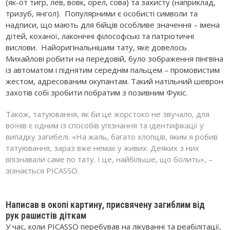
(як-от тигр, лев, вовк, орел, сова) та захисту (наприклад,
тризуб, янгол). Популярними є особисті символи та
надписи, що мають для бійців особливе значення – імена
дітей, коханої, лаконічні філософські та патріотичні
вислови. Найоригінальнішим тату, яке довелось
Михайлові робити на передовій, було зображення пінгвіна
із автоматом і піднятим середнім пальцем – промовистим
жестом, адресованим окупантам. Такий натільний шеврон
захотів собі зробити побратим з позивним Фукіс.
Також, татуювання, як би це жорстоко не звучало, для
воїнів є одним із способів упізнання та ідентифікації у
випадку загибелі. «На жаль, багато хлопців, яким я робив
татуювання, зараз вже немає у живих. Деяких з них
впізнавали саме по тату. І це, найбільше, що болить», –
зізнається PIСASSO.
Написав в око
пі картину, присвячену загиблим від
рук
раши
с
тів
діткам
У час, коли PICASSO перебував на лікуванні та реабілітації,