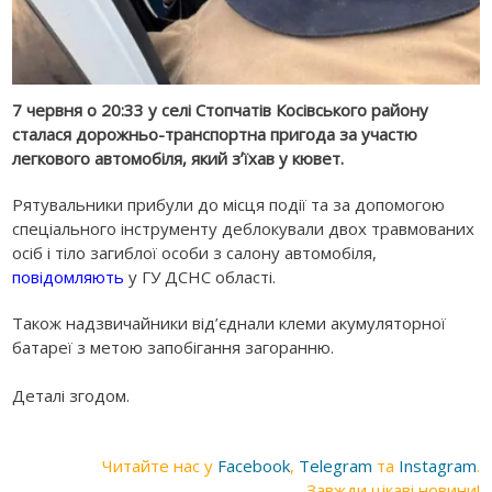
7 червня о 20:33 у селі Стопчатів Косівського району
сталася дорожньо-транспортна пригода за участю
легкового автомобіля, який зʼїхав у кювет.
Рятувальники прибули до місця події та за допомогою
спеціального інструменту деблокували двох травмованих
осіб і тіло загиблої особи з салону автомобіля,
повідомляють
у ГУ ДСНС області.
Також надзвичайники від’єднали клеми акумуляторної
батареї з метою запобігання загоранню.
Деталі згодом.
Читайте нас у
Facebook
,
Telegram
та
Instagram
.
Завжди цікаві новини!