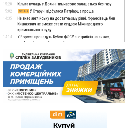
15:28
Кілька вулиць у Долині тимчасово залишаться без газу
15:02
У Старуні відбулася Патріарша проща
ФОТО
14:35
Не знає англійську на достатньому рівні. Франківець Лев
Кишакевич не зможе стати суддею Міжнародного
кримінального суду
14:14
У Ворохті проведуть Кубок ФЛСУ зі стрибків на лижах,
пам'яті оборонця Богдана Бухонка
13:30
На Калущині розшукали чоловіка, який три дні
ФОТО
блукав у лісі
13:14
Боднар розповів про реакцію влади Польщі на атаки на
українців та про зміни після 23 серпня
12:31
"Едельвейси" щемливо привітали рідну Коломию з
ВІДЕО
Днем міста
11:55
Вчора у Франківську, Коломиї, Долині та Яремче
зафіксували рекордну спеку
11:45
У Надвірній п'яна жінка побила малолітнього хлопчика: суд
призначив штраф і 30 тисяч компенсації
11:17
У басейні Дністра встановилася гідрологічна посуха - рівні
води наблизилися до найнижчих показників
11:09
У Бурштині поблизу АЗС сталася масова бійка, поліція