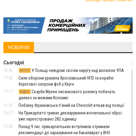
НОВИНИ
Сьогодні
18:46
У Польщі невідомі скоїли наругу над могилою УПА
ФОТО
17:45
Сили оборони уразила Ярославський НПЗ та кораблі
берегової охорони фсб у Керчі
17:17
Скарби Музею писанкового розпису побачать
ВІДЕО
далеко за межами Коломиї
16:42
Поблизу Франківська п'яний на Chevrolet втікав від поліції
16:27
На Прикарпатті триває декларування вогнепальної зброї:
уже зареєстровано 282 одиниці
15:58
Понад 9 тис. прикарпатських вступників отримали
рекомендації до зарахування на бакалаврат у ВНЗ