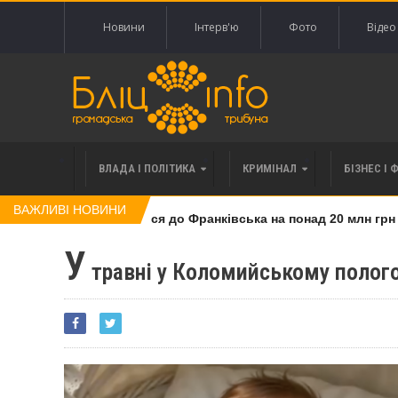
Новини
Інтерв'ю
Фото
Відео
ВЛАДА І ПОЛІТИКА
КРИМІНАЛ
БІЗНЕС І 
ВАЖЛИВІ НОВИНИ
 120 тисяч позивається до Франківська на понад 20 млн грн
У
травні у Коломийському полог