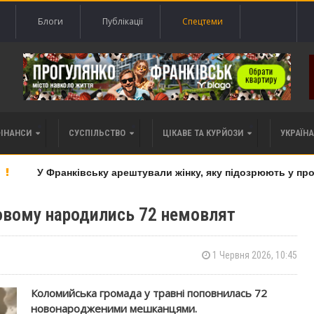
Блоги
Публікації
Спецтеми
ФІНАНСИ
СУСПІЛЬСТВО
ЦІКАВЕ ТА КУРЙОЗИ
УКРАЇНА 
У Франківську арештували жінку, яку підозрюють у прода
овому народились 72 немовлят
1 Червня 2026, 10:45
Коломийська громада у травні поповнилась 72
новонародженими мешканцями.