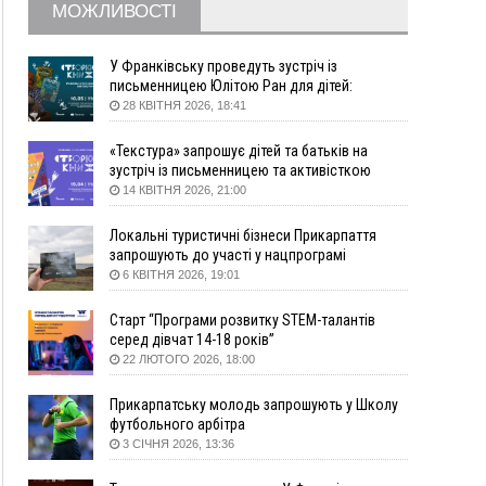
МОЖЛИВОСТІ
09:22
АМКУ розпочав справу проти Гвіздецької
селищної ради через різні ставки земельного
податку
У Франківську проведуть зустріч із
письменницею Юлітою Ран для дітей:
08:54
Синоптики попереджають про значний дощ на
говоритимуть про серію книг про Мавку
28 КВІТНЯ 2026, 18:41
Прикарпатті до кінця п'ятниці
08:45
Нафтогазову площу на межі Прикарпаття та
«Текстура» запрошує дітей та батьків на
Львівщини повторно виставили на аукціон за
зустріч із письменницею та активісткою
830 млн
Анною Повх
14 КВІТНЯ 2026, 21:00
06 Серпня
Локальні туристичні бізнеси Прикарпаття
18:46
У Польщі невідомі скоїли наругу над
ФОТО
запрошують до участі у нацпрограмі
могилою УПА
«Подорож до себе»
6 КВІТНЯ 2026, 19:01
17:45
Сили оборони уразила Ярославський НПЗ та
Старт “Програми розвитку STEM-талантів
кораблі берегової охорони фсб у Керчі
серед дівчат 14-18 років”
17:17
Скарби Музею писанкового розпису
ВІДЕО
22 ЛЮТОГО 2026, 18:00
побачать далеко за межами Коломиї
16:42
Поблизу Франківська п'яний на Chevrolet
Прикарпатську молодь запрошують у Школу
втікав від поліції
футбольного арбітра
3 СІЧНЯ 2026, 13:36
16:27
На Прикарпатті триває декларування
вогнепальної зброї: уже зареєстровано 282