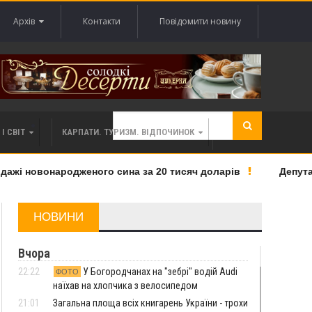
Архів
Контакти
Повідомити новину
І СВІТ
КАРПАТИ. ТУРИЗМ. ВІДПОЧИНОК
жі новонародженого сина за 20 тисяч доларів
Депутата 
НОВИНИ
Вчора
22:22
У Богородчанах на "зебрі" водій Audi
ФОТО
наїхав на хлопчика з велосипедом
21:01
Загальна площа всіх книгарень України - трохи