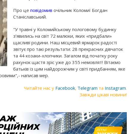
Про це
повідомив
очільник Коломиї Богдан
Станіславський.
"У травні у Коломийському пологовому будинку
з’явились на світ 72 малюки, яких «придбали»
щасливі родини. Наш місцевий ярмарок радості
звітує про такі результати: 28 прекрасних дівчаток
та 44 козаки-хлопчики. Загалом від початку року
рахунок щастя зріс уже до 355 немовлят! Вітаємо
батьків із цим найдорожчим у світі придбанням, яке
ровими",- написав мер.
Читайте нас у
Facebook
,
Telegram
та
Instagram
.
Завжди цікаві новини!