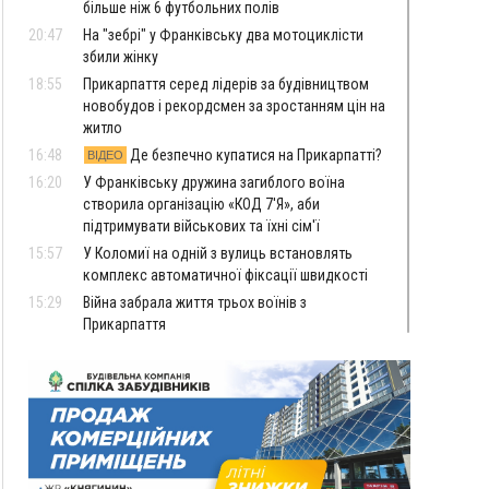
більше ніж 6 футбольних полів
20:47
На "зебрі" у Франківську два мотоциклісти
збили жінку
18:55
Прикарпаття серед лідерів за будівництвом
новобудов і рекордсмен за зростанням цін на
житло
16:48
Де безпечно купатися на Прикарпатті?
ВІДЕО
16:20
У Франківську дружина загиблого воїна
створила організацію «КОД 7'Я», аби
підтримувати військових та їхні сім'ї
15:57
У Коломиї на одній з вулиць встановлять
комплекс автоматичної фіксації швидкості
15:29
Війна забрала життя трьох воїнів з
Прикарпаття
15:00
На Закарпатті викрили масштабну схему
незаконного виключення
військовозобов’язаних з обліку
14:31
«Багато питань буде знято». На громадських
слуханнях в Яремче обговорили, як вирішити
питання джипінгу в Карпатах