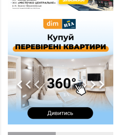
13:54
5 «тихих» хвороб, які виявляє профілактичне
обстеження
13:30
На Надрічній тривають останні
ФОТО
приготування до нового руху
12:57
У Франківську зафіксували найбільшу спеку за
всю історію спостережень
12:24
Лікування наркоманії Київ: чому важливо
розпочати терапію якомога раніше
12:00
Франківця, який у Косові викрав за магазину
понад 640 тисяч гривень у валюті, засудили до
5 років
11:50
Податкова передасть в Міноборони для
"Оберегу" дані про чоловіків 18–60 років
11:20
Водійка, яку на Сухомлинського побив інший
керманич, відмовилася від обвинувачення —
справу закрили
10:45
У Франківську, Коломиї, Долині та Яремче 6
серпня зафіксували рекордну спеку
10:02
Змушував надсилати інтимні фото: на
Прикарпатті затримали підозрюваного у
розбещенні малолітньої