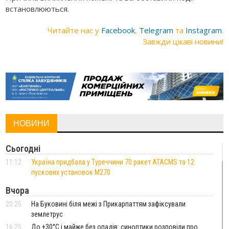
встановлюються.
Читайте нас у
Facebook
,
Telegram
та
Instagram
.
Завжди цікаві новини!
НОВИНИ
Сьогодні
11:12
Україна придбала у Туреччини 70 ракет ATACMS та 12
пускових установок M270
Вчора
20:25
На Буковині біля межі з Прикарпаттям зафіксували
землетрус
16:25
До +30°C і майже без опадів: синоптики розповіли про