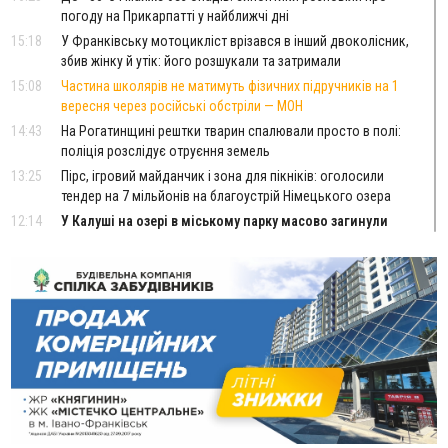
погоду на Прикарпатті у найближчі дні
15:18
У Франківську мотоцикліст врізався в інший двоколісник,
збив жінку й утік: його розшукали та затримали
15:08
Частина школярів не матимуть фізичних підручників на 1
вересня через російські обстріли — МОН
14:43
На Рогатинщині рештки тварин спалювали просто в полі:
поліція розслідує отруєння земель
13:25
Пірс, ігровий майданчик і зона для пікніків: оголосили
тендер на 7 мільйонів на благоустрій Німецького озера
12:14
У Калуші на озері в міському парку масово загинули
качки та риба
11:18
Майстра лісу з Верховинщини оштрафували на 600 тисяч за
переправлення чоловіків до Румунії
10:49
На Прикарпатті через негоду сталися аварійні вимкнення
світла
10:43
За змову на тендері для Долинської лікарні двох
підприємців оштрафували на 272 тисячі гривень
10:09
Яремчанський суд виніс вирок чоловіку, який у Буковелі
вкрав із супермаркету пляшку віскі за 8,5 тисяч
09:53
В урочищі біля Галича археологи відкопали давньоруську