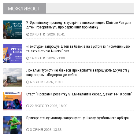
Прокіпчин
МОЖЛИВОСТІ
08:08
Росія атакувала завод Kromberg & Schubert у Житомирі:
виробництво автокомпонентів призупинено
У Франківську проведуть зустріч із письменницею Юлітою Ран для
Вчора
дітей: говоритимуть про серію книг про Мавку
28 КВІТНЯ 2026, 18:41
21:36
«Не будь байдужим». У десятках містах Польщі вийшли на
акції проти нападів на українців
«Текстура» запрошує дітей та батьків на зустріч із письменницею
21:14
На Надвірнянщині чоловік застрелив кота з пневматики:
та активісткою Анною Повх
поліція відкрила провадження
14 КВІТНЯ 2026, 21:00
18:31
У Франківську водійка Volkswagen збила 12-річного
хлопця на електросамокаті
Локальні туристичні бізнеси Прикарпаття запрошують до участі у
нацпрограмі «Подорож до себе»
16:59
«Як умирати — то з музикою»: 100 років від дня
народження уродженця Стецеви Євгена Грицяка, який
6 КВІТНЯ 2026, 19:01
підняв Норильське повстання
Старт “Програми розвитку STEM-талантів серед дівчат 14-18 років”
13:01
Ветеран з Франківська через суд скасував 17 тисяч
штрафу від ТЦК за неявку по повістці
22 ЛЮТОГО 2026, 18:00
12:26
Про франківських лікарів, які рятують військових
ВІДЕО
від фантомного болю, зняли документальний фільм
Прикарпатську молодь запрошують у Школу футбольного арбітра
11:12
Україна придбала у Туреччини 70 ракет ATACMS та 12
пускових установок M270
3 СІЧНЯ 2026, 13:36