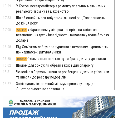
19:29
У Косові псевдомайстер з ремонту пральних машин уник
реального терміну за шахрайство
17:53
Шлюб онлайн масштабується: які нові опції запрацюють
до кінця року
17:05
У Франківську лікарка погоріла на хабарі за
ФОТО
встановлення групи інвалідності - вимагала у воїна 5 тисяч
доларів
16:48
Під Хом'яком заблукала туристка з немовлям - допомогли
прикарпатські рятувальники
16:35
Скільки цьогоріч коштує зібрати дитину до школи
ВІДЕО
16:02
Шолом для боксу: як обрати захист для спарингу
15:51
Чоловіка з Верховинщини за розбещення дитини ув'язнили
та внесли до реєстру педофілів
15:27
Зафіксували історичний мінімум припливу води до
Дністровського водосховища
15:06
Керівник відділу прокуратури, депутат і чиновники:
стало відомо, хто фігурує у справі про дерибан лісу біля
Буковелю
14:33
ТОП крафтових витриманих сирів українського