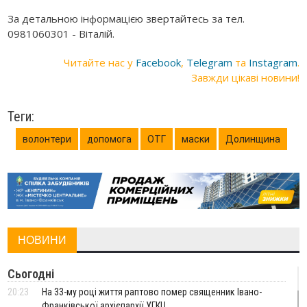
За детальною інформацією звертайтесь за тел.
0981060301 - Віталій.
Читайте нас у
Facebook
,
Telegram
та
Instagram
.
Завжди цікаві новини!
Теги:
волонтери
допомога
ОТГ
маски
Долинщина
НОВИНИ
Сьогодні
20:23
На 33-му році життя раптово помер священник Івано-
Франківської архієпархії УГКЦ