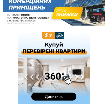
виробництва
13:46
У Косові судили чоловіка за підпал туалету, через який
згорів сарай і пошкодило хату
13:28
Скандал із собакою на «Новій пошті» стався у Слов'янську,
а не у Франківську. Працівників передумали звільняти
13:04
У Старому Гвіздці через гучний мотоцикл чоловік
влаштував стрілянину - обійшовся штрафом
12:10
Франківця, який приїхав до родичів у росію, засудили
до 13 років за донати в Україні
12:05
Мінвідновлення оголосило конкурс на міжобласні
автобусні маршрути з та на Прикарпаття
11:43
Прикарпаття втратило у війні з росією ще двох захисників
11:15
У Львові пʼяний чоловік з мисливською рушницею
погрожував убити сусідів
10:46
Як блендер спрощує приготування страв різної текстури
09:49
Рятувальники двічі допомогли людям, які заблукали на
Надвірнянщині
09:13
Яку погоду прогнозують синоптики на Прикарпатті цього
тижня
08:39
На війні загинув захисник з Болехівської громади Андрій