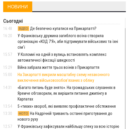
НОВИНИ
Сьогодні
16:48
Де безпечно купатися на Прикарпатті?
ВІДЕО
16:20
У Франківську дружина загиблого воїна створила
організацію «КОД 7'Я», аби підтримувати військових та їхні
сім'ї
15:57
У Коломиї на одній з вулиць встановлять комплекс
автоматичної фіксації швидкості
15:29
Війна забрала життя трьох воїнів з Прикарпаття
15:00
На Закарпатті викрили масштабну схему незаконного
виключення військовозобов’язаних з обліку
14:31
«Багато питань буде знято». На громадських слуханнях в
Яремче обговорили, як вирішити питання джипінгу в
Карпатах
13:54
5 «тихих» хвороб, які виявляє профілактичне обстеження
13:30
На Надрічній тривають останні приготування до
ФОТО
нового руху
12:57
У Франківську зафіксували найбільшу спеку за всю історію