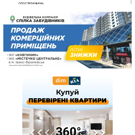
спостережень
12:24
Лікування наркоманії Київ: чому важливо розпочати
терапію якомога раніше
12:00
Франківця, який у Косові викрав за магазину понад 640
тисяч гривень у валюті, засудили до 5 років
11:50
Податкова передасть в Міноборони для "Оберегу" дані про
чоловіків 18–60 років
11:20
Водійка, яку на Сухомлинського побив інший керманич,
відмовилася від обвинувачення — справу закрили
10:45
У Франківську, Коломиї, Долині та Яремче 6 серпня
зафіксували рекордну спеку
10:02
Змушував надсилати інтимні фото: на Прикарпатті
затримали підозрюваного у розбещенні малолітньої
09:22
АМКУ розпочав справу проти Гвіздецької селищної ради
через різні ставки земельного податку
08:54
Синоптики попереджають про значний дощ на Прикарпатті
до кінця п'ятниці
08:45
Нафтогазову площу на межі Прикарпаття та Львівщини
повторно виставили на аукціон за 830 млн