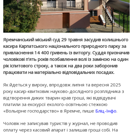
Яремчанський міський суд 29 травня засудив колишнього
касира Карпатського національного природного парку за
привласнення 14 400 гривень із виторгу. Суддя призначив
чоловікові п’ять років позбавлення волі із заміною на один
рік іспитового строку, а також на два роки заборонив
працювати на матеріально відповідальних посадах.
Як йдеться у вироку, впродовж липня та вересня 2025
року касир-квитковик науково-дослідного розплідника з
відтворення диких тварин крав гроші, які відвідувачі
платили за екскурсії еколого-освітньою стежкою
«Вольєрне господарство» в Яремче, пише
Бліц-Інфо
.
Чоловік не записував туристів у журнал, не проводив
оплату через касовий апарат і залишав гроші собі. На