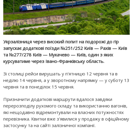
Укрзалізниця через високий попит на подорожі до гір
запускає додаткові поїзди №251/252 Київ — Рахів — Київ
та №277/278 Київ — Мукачево — Київ, один з яких
курсуватиме через Івано-Франківську область.
Зі столиці рейси вирушать у п'ятницю 12 червня та в
неділю 14 червня, а у зворотному напрямку — у суботу 13
червня та в понеділок 15 червня.
Призначити додаткові маршрути вдалося завдяки
перерозподілу рухомого складу та використанню вагонів,
які нещодавно відремонтували на власних потужностях
перевізника. Квитки вже з'явилися у продажу в офіційному
застосунку та на сайті залізничної компанії.