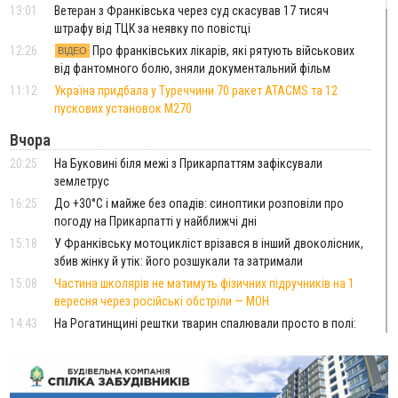
13:01
Ветеран з Франківська через суд скасував 17 тисяч
штрафу від ТЦК за неявку по повістці
12:26
Про франківських лікарів, які рятують військових
ВІДЕО
від фантомного болю, зняли документальний фільм
11:12
Україна придбала у Туреччини 70 ракет ATACMS та 12
пускових установок M270
Вчора
20:25
На Буковині біля межі з Прикарпаттям зафіксували
землетрус
16:25
До +30°C і майже без опадів: синоптики розповіли про
погоду на Прикарпатті у найближчі дні
15:18
У Франківську мотоцикліст врізався в інший двоколісник,
збив жінку й утік: його розшукали та затримали
15:08
Частина школярів не матимуть фізичних підручників на 1
вересня через російські обстріли — МОН
14:43
На Рогатинщині рештки тварин спалювали просто в полі:
поліція розслідує отруєння земель
13:25
Пірс, ігровий майданчик і зона для пікніків: оголосили
тендер на 7 мільйонів на благоустрій Німецького озера