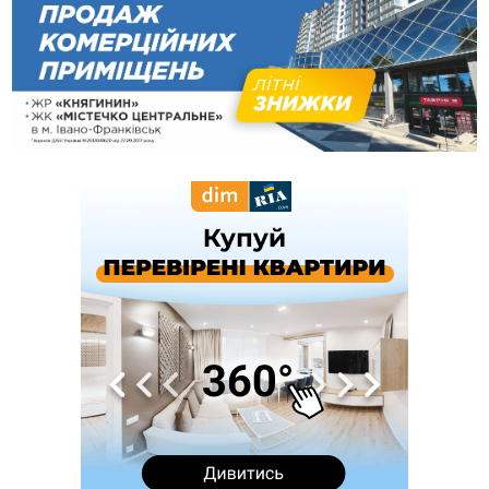
12:14
У Калуші на озері в міському парку масово загинули
качки та риба
11:18
Майстра лісу з Верховинщини оштрафували на 600 тисяч за
переправлення чоловіків до Румунії
10:49
На Прикарпатті через негоду сталися аварійні вимкнення
світла
10:43
За змову на тендері для Долинської лікарні двох
підприємців оштрафували на 272 тисячі гривень
10:09
Яремчанський суд виніс вирок чоловіку, який у Буковелі
вкрав із супермаркету пляшку віскі за 8,5 тисяч
09:53
В урочищі біля Галича археологи відкопали давньоруську
вагову гирку XII–XIII століть
09:39
У Франківську медики провели серію складних операцій
на аорті
07 Серпня
22:22
У Богородчанах на "зебрі" водій Audi наїхав на
ФОТО
хлопчика з велосипедом
21:01
Загальна площа всіх книгарень України - трохи більше ніж 6
футбольних полів
20:47
На "зебрі" у Франківську два мотоциклісти збили жінку