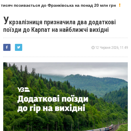
исяч позивається до Франківська на понад 20 млн грн
У
У
крзалізниця призначила два додаткові
поїзди до Карпат на найближчі вихідні
12 Червня 2026, 11:49