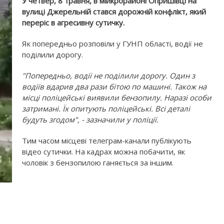
У четвер, 8 травня, в мійкрорайоні Опришівці на
вулиці Джерельній стався дорожній конфлікт, який
переріс в агресивну сутичку.
Як попередньо розповіли у ГУНП області, водії не
поділили дорогу.
"Попередньо, водії не поділили дорогу. Один з
водіїв вдарив два рази бітою по машині. Також на
місці поліцейські виявили бензопилу. Наразі особи
затримані. Їх опитують поліцейські. Всі деталі
будуть згодом", - зазначили у поліції.
Тим часом місцеві телеграм-канали публікують
відео сутички. На кадрах можна побачити, як
чоловік з бензопилою ганяється за іншим.