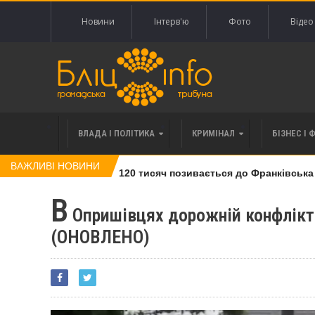
Новини
Інтерв'ю
Фото
Відео
ВЛАДА І ПОЛІТИКА
КРИМІНАЛ
БІЗНЕС І 
ВАЖЛИВІ НОВИНИ
влі права вимоги за 120 тисяч позивається до Франківська на 
В
Опришівцях дорожній конфлікт 
(ОНОВЛЕНО)