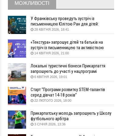
МОЖЛИВОСТІ
09:22
АМКУ розпочав справу проти Гвіздецької
селищної ради через різні ставки земельного
податку
У Франківську проведуть зустріч із
письменницею Юлітою Ран для дітей:
08:54
Синоптики попереджають про значний дощ на
говоритимуть про серію книг про Мавку
28 КВІТНЯ 2026, 18:41
Прикарпатті до кінця п'ятниці
08:45
Нафтогазову площу на межі Прикарпаття та
«Текстура» запрошує дітей та батьків на
Львівщини повторно виставили на аукціон за
зустріч із письменницею та активісткою
830 млн
Анною Повх
14 КВІТНЯ 2026, 21:00
Вчора
Локальні туристичні бізнеси Прикарпаття
18:46
У Польщі невідомі скоїли наругу над
ФОТО
запрошують до участі у нацпрограмі
могилою УПА
«Подорож до себе»
6 КВІТНЯ 2026, 19:01
17:45
Сили оборони уразила Ярославський НПЗ та
Старт “Програми розвитку STEM-талантів
кораблі берегової охорони фсб у Керчі
серед дівчат 14-18 років”
17:17
Скарби Музею писанкового розпису
ВІДЕО
22 ЛЮТОГО 2026, 18:00
побачать далеко за межами Коломиї
16:42
Поблизу Франківська п'яний на Chevrolet
Прикарпатську молодь запрошують у Школу
втікав від поліції
футбольного арбітра
3 СІЧНЯ 2026, 13:36
16:27
На Прикарпатті триває декларування
вогнепальної зброї: уже зареєстровано 282