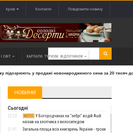
Архів
Контакти
Повідомити новину
І СВІТ
КАРПАТИ. ТУРИЗМ. ВІДПОЧИНОК
підозрюють у продажі новонародженого сина за 20 тисяч дола
НОВИНИ
Сьогодні
22:22
У Богородчанах на "зебрі" водій Audi
ФОТО
наїхав на хлопчика з велосипедом
21:01
Загальна площа всіх книгарень України - трохи