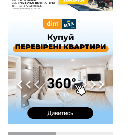
13:54
5 «тихих» хвороб, які виявляє профілактичне
обстеження
13:30
На Надрічній тривають останні
ФОТО
приготування до нового руху
12:57
У Франківську зафіксували найбільшу спеку за
всю історію спостережень
12:24
Лікування наркоманії Київ: чому важливо
розпочати терапію якомога раніше
12:00
Франківця, який у Косові викрав за магазину
понад 640 тисяч гривень у валюті, засудили до
5 років
11:50
Податкова передасть в Міноборони для
"Оберегу" дані про чоловіків 18–60 років
11:20
Водійка, яку на Сухомлинського побив інший
керманич, відмовилася від обвинувачення —
справу закрили
10:45
У Франківську, Коломиї, Долині та Яремче 6
серпня зафіксували рекордну спеку
10:02
Змушував надсилати інтимні фото: на
Прикарпатті затримали підозрюваного у
розбещенні малолітньої