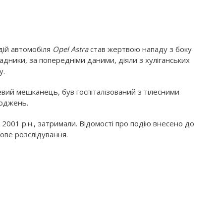
одій автомобіля
Opel Astra
став жертвою нападу з боку
падники, за попередніми даними, діяли з хуліганських
у.
евий мешканець, був госпіталізований з тілесними
коджень.
2001 р.н., затримали. Відомості про подію внесено до
дове розслідування.