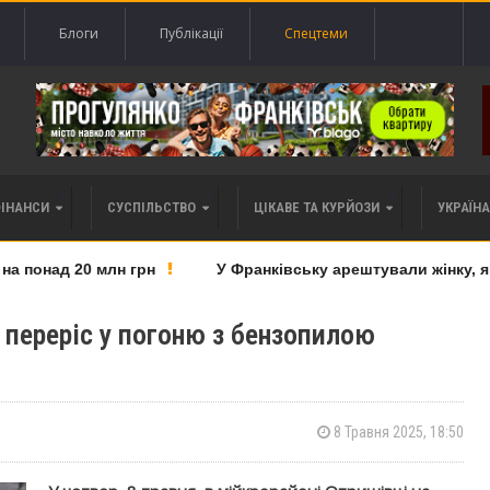
Блоги
Публікації
Спецтеми
ФІНАНСИ
СУСПІЛЬСТВО
ЦІКАВЕ ТА КУРЙОЗИ
УКРАЇНА 
понад 20 млн грн
У Франківську арештували жінку, яку 
переріс у погоню з бензопилою
8 Травня 2025, 18:50