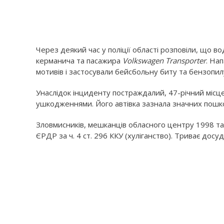
Через деякий час у поліції області розповіли, що в
керманича та пасажира
Volkswagen Transporter
. На
мотивів і застосували бейсбольну биту та бензопил
Унаслідок інциденту постраждалий, 47-річний місц
ушкодженнями. Його автівка зазнала значних пош
Зловмисників, мешканців обласного центру 1998 та 
ЄРДР за ч. 4 ст. 296 ККУ (хуліганство). Триває досу