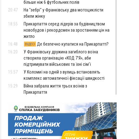
більше ніж 6 футбольних полів
20:47
На "зебрі" у Франківську два мотоциклісти
збили жінку
18:55
Прикарпаття серед лідерів за будівництвом
новобудов і рекордсмен за зростанням цін на
житло
16:48
Де безпечно купатися на Прикарпатті?
ВІДЕО
16:20
У Франківську дружина загиблого воїна
створила організацію «КОД 7'Я», аби
підтримувати військових та їхні сім'ї
15:57
У Коломиї на одній з вулиць встановлять
комплекс автоматичної фіксації швидкості
15:29
Війна забрала життя трьох воїнів з
Прикарпаття
15:00
На Закарпатті викрили масштабну схему
незаконного виключення
військовозобов’язаних з обліку
14:31
«Багато питань буде знято». На громадських
слуханнях в Яремче обговорили, як вирішити
питання джипінгу в Карпатах