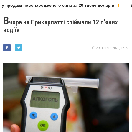
у продажі новонародженого сина за 20 тисяч доларів
Де
В
чора на Прикарпатті спіймали 12 п’яних
водіїв
29 Лютого 2020, 16:23