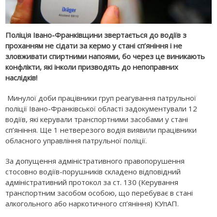
Поліція Івано-Франківщини звертається до водіїв з
проханням не сідати за кермо у стані сп’яніння і не
зловживати спиртними напоями, бо через це виникають
конфлікти, які інколи призводять до непоправних
наслідків!
Минулої доби працівники груп реагування патрульної
поліції Івано-Франківської області задокументували 12
водіїв, які керували транспортними засобами у стані
сп’яніння. Ще 1 нетверезого водія виявили працівники
обласного управління патрульної поліції.
За допущення адміністративного правопорушення
стосовно водіїв-порушників складено відповідний
адміністративний протокол за ст. 130 (Керування
транспортним засобом особою, що перебуває в стані
алкогольного або наркотичного сп’яніння) КУпАП.