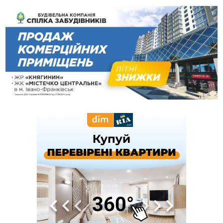
запобіжний захід
14:02
«Пілот з Лондона» видурив у жительки Коломийщини
майже 64 тисячі гривень
13:13
У четвер на Прикарпатті очікується сильна спека до 39°
13:00
На Снятинщині спіймали чоловіка, який зливав з цистерни
у полі невідому речовину
12:29
У МОЗ змінили підхід до госпіталізації та оновили правила
роботи стаціонарів
12:07
На межі Прикарпаття і Тернопільщини невідомі засипали
русло Золотої Липи та облаштували переправу
11:44
У Франківську та Яремче зафіксували нові температурні
рекорди
11:17
Росія вдарила по Харкову "Бандероллю": є постраждалі,
пошкоджено цивільне підприємство
10:54
Верховний суд повернув державі 1,5 га лісу із трьома
ставками в Івано-Франківській громаді
10:10
На Каскаді замість веж планують зробити сквер з
дитмайданчиком
09:31
На Верховинщині під час пожежі будинку травмувалась
жінка