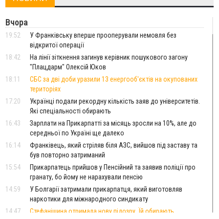
Вчора
19:52
У Франківську вперше прооперували немовля без
відкритої операції
18:42
На лінії зіткнення загинув керівник пошукового загону
"Плацдарм" Олексій Юков
18:11
СБС за дві доби уразили 13 енергооб'єктів на окупованих
територіях
17:20
Українці подали рекордну кількість заяв до університетів.
Які спеціальності обирають
16:43
Зарплати на Прикарпатті за місяць зросли на 10%, але до
середньої по Україні ще далеко
16:14
Франківець, який стріляв біля АЗС, вийшов під заставу та
був повторно затриманий
15:54
Прикарпатець прийшов у Пенсійний та заявив поліції про
гранату, бо йому не нарахували пенсію
14:59
У Болгарії затримали прикарпатця, який виготовляв
наркотики для міжнародного синдикату
14:47
Стефанішина отримала нову підозру. Їй обирають