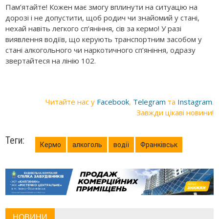
Пам’ятайте! Кожен має змогу вплинути на ситуацію на
дорозі і не допустити, щоб родич чи знайомий у стані,
нехай навіть легкого сп’яніння, сів за кермо! У разі
виявлення водіїв, що керують транспортним засобом у
стані алкогольного чи наркотичного сп’яніння, одразу
звертайтеся на лінію 102.
Читайте нас у
Facebook
,
Telegram
та
Instagram
.
Завжди цікаві новини!
Теги:
Кермо
алкоголь
водії
Франківськ
НОВИНИ