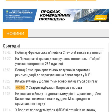
НОВИНИ
Сьогодні
16:42
Поблизу Франківська п'яний на Chevrolet втікав від поліції
16:27
На Прикарпатті триває декларування вогнепальної зброї:
уже зареєстровано 282 одиниці
15:58
Понад 9 тис. прикарпатських вступників отримали
рекомендації до зарахування на бакалаврат у ВНЗ
15:28
Кілька вулиць у Долині тимчасово залишаться без газу
15:02
У Старуні відбулася Патріарша проща
ФОТО
14:35
Не знає англійську на достатньому рівні. Франківець Лев
Кишакевич не зможе стати суддею Міжнародного
кримінального суду
14:14
У Ворохті проведуть Кубок ФЛСУ зі стрибків на лижах,