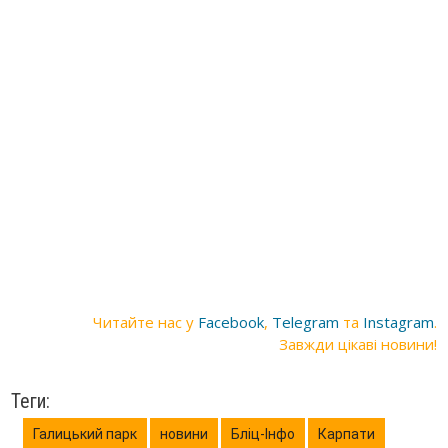
Читайте нас у
Facebook
,
Telegram
та
Instagram
.
Завжди цікаві новини!
Теги:
Галицький парк
новини
Бліц-Інфо
Карпати