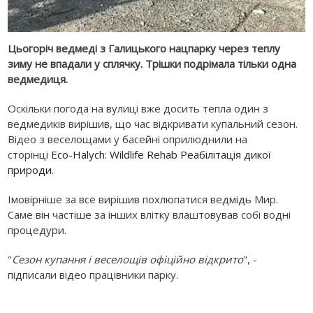
Цьогоріч ведмеді з Галицького нацпарку через теплу
зиму не впадали у сплячку. Трішки подрімала тільки одна
ведмедиця.
Оскільки погода на вулиці вже досить тепла один з
ведмедиків вирішив, що час відкривати купальний сезон.
Відео з веселощами у басейні оприлюднили на
сторінці
Eco-Halych: Wildlife Rehab Реабілітація дикої
природи
.
Імовірніше за все вирішив похлюпатися ведмідь Мир.
Саме він частіше за інших влітку влаштовував собі водні
процедури.
"
Сезон купання і веселощів офіційно відкрито
", -
підписали відео працівники парку.