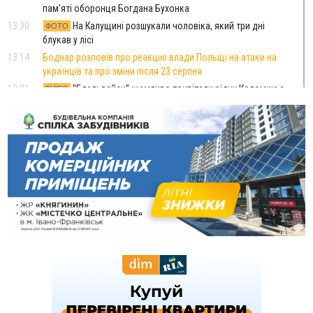
пам'яті оборонця Богдана Бухонка
13:30
На Калущині розшукали чоловіка, який три дні
ФОТО
блукав у лісі
13:14
Боднар розповів про реакцію влади Польщі на атаки на
українців та про зміни після 23 серпня
12:31
"Едельвейси" щемливо привітали рідну Коломию з
ВІДЕО
Днем міста
11:55
Вчора у Франківську, Коломиї, Долині та Яремче
зафіксували рекордну спеку
11:45
У Надвірній п'яна жінка побила малолітнього хлопчика: суд
призначив штраф і 30 тисяч компенсації
11:17
У басейні Дністра встановилася гідрологічна посуха - рівні
води наблизилися до найнижчих показників
11:09
У Бурштині поблизу АЗС сталася масова бійка, поліція
з'ясовує обставини
10:30
ФОП із Житомира після купівлі права вимоги за 120
тисяч позивається до Франківська на понад 20 млн грн
08:52
У горах біля Осмолоди за допомогою БПЛА розшукали
двох жінок, які заблукали під час збирання ягід