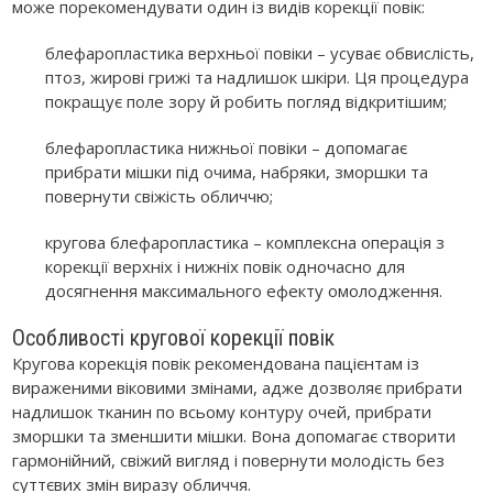
може порекомендувати один із видів корекції повік:
блефаропластика верхньої повіки – усуває обвислість,
птоз, жирові грижі та надлишок шкіри. Ця процедура
покращує поле зору й робить погляд відкритішим;
блефаропластика нижньої повіки – допомагає
прибрати мішки під очима, набряки, зморшки та
повернути свіжість обличчю;
кругова блефаропластика – комплексна операція з
корекції верхніх і нижніх повік одночасно для
досягнення максимального ефекту омолодження.
Особливості кругової корекції повік
Кругова корекція повік рекомендована пацієнтам із
вираженими віковими змінами, адже дозволяє прибрати
надлишок тканин по всьому контуру очей, прибрати
зморшки та зменшити мішки. Вона допомагає створити
гармонійний, свіжий вигляд і повернути молодість без
суттєвих змін виразу обличчя.