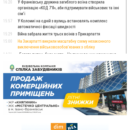
16:20
У Франківську дружина загиблого воїна створила
організацію «КОД 7'Я», аби підтримувати військових та їхні
сім'ї
15:57
У Коломиї на одній з вулиць встановлять комплекс
автоматичної фіксації швидкості
15:29
Війна забрала життя трьох воїнів з Прикарпаття
15:00
На Закарпатті викрили масштабну схему незаконного
виключення військовозобов’язаних з обліку
14:31
«Багато питань буде знято». На громадських слуханнях в
Яремче обговорили, як вирішити питання джипінгу в
Карпатах
13:54
5 «тихих» хвороб, які виявляє профілактичне обстеження
13:30
На Надрічній тривають останні приготування до
ФОТО
нового руху
12:57
У Франківську зафіксували найбільшу спеку за всю історію
спостережень
12:24
Лікування наркоманії Київ: чому важливо розпочати
терапію якомога раніше
12:00
Франківця, який у Косові викрав за магазину понад 640
тисяч гривень у валюті, засудили до 5 років