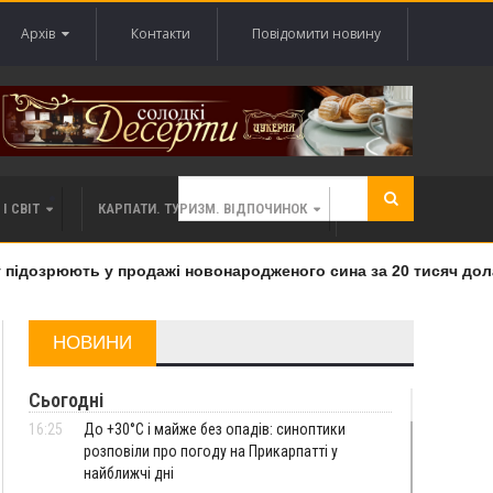
Архів
Контакти
Повідомити новину
І СВІТ
КАРПАТИ. ТУРИЗМ. ВІДПОЧИНОК
дозрюють у продажі новонародженого сина за 20 тисяч доларі
НОВИНИ
Сьогодні
16:25
До +30°C і майже без опадів: синоптики
розповіли про погоду на Прикарпатті у
найближчі дні