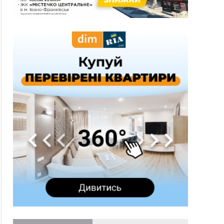
гривень
10:09
Яремчанський суд виніс вирок чоловіку, який
у Буковелі вкрав із супермаркету пляшку віскі
за 8,5 тисяч
09:53
В урочищі біля Галича археологи відкопали
давньоруську вагову гирку XII–XIII століть
09:39
У Франківську медики провели серію
складних операцій на аорті
Вчора
22:22
У Богородчанах на "зебрі" водій Audi
ФОТО
наїхав на хлопчика з велосипедом
21:01
Загальна площа всіх книгарень України - трохи
більше ніж 6 футбольних полів
20:47
На "зебрі" у Франківську два мотоциклісти
збили жінку
18:55
Прикарпаття серед лідерів за будівництвом
новобудов і рекордсмен за зростанням цін на
житло
16:48
Де безпечно купатися на Прикарпатті?
ВІДЕО