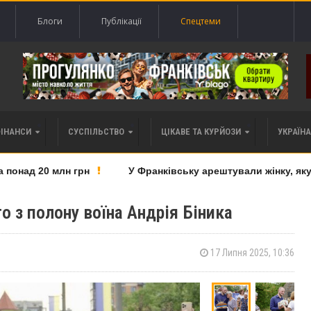
Блоги
Публікації
Спецтеми
ФІНАНСИ
СУСПІЛЬСТВО
ЦІКАВЕ ТА КУРЙОЗИ
УКРАЇНА 
над 20 млн грн
У Франківську арештували жінку, яку пі
го з полону воїна Андрія Біника
17 Липня 2025, 10:36