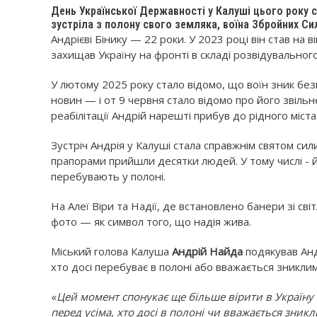
День Української Державності у Калуші цього року 
зустріла з полону свого земляка, воїна Збройних Сил
Андрієві Бінику — 22 роки. У 2023 році він став на 
захищав Україну на фронті в складі розвідувальног
У лютому 2025 року стало відомо, що воїн зник безв
новин — і от 9 червня стало відомо про його звільн
реабілітації Андрій нарешті прибув до рідного міста
Зустріч Андрія у Калуші стала справжнім святом сили
прапорами прийшли десятки людей. У тому числі - й р
перебувають у полоні.
На Алеї Віри та Надії, де встановлено банери зі св
фото — як символ того, що надія жива.
Міський голова Калуша
Андрій Найда
подякував Андр
хто досі перебуває в полоні або вважається зниклим
«
Цей момент спонукає ще більше вірити в Україну
перед усіма, хто досі в полоні чи вважається зник