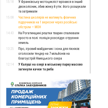
15:18
У Франківську мотоцикліст врізався в інший
двоколісник, збив жінку й утік: його розшукали
та затримали
15:08
Частина школярів не матимуть фізичних
підручників на 1 вересня через російські
обстріли — МОН
14:43
На Рогатинщині рештки тварин спалювали
просто в полі: поліція розслідує отруєння
земель
13:25
Пірс, ігровий майданчик і зона для пікніків:
оголосили тендер на 7 мільйонів на
благоустрій Німецького озера
12:14
У Калуші на озері в міському парку масово
загинули качки та риба
11:18
Майстра лісу з Верховинщини оштрафували на
600 тисяч за переправлення чоловіків до
Румунії
10:49
На Прикарпатті через негоду сталися аварійні
вимкнення світла
10:43
За змову на тендері для Долинської лікарні
двох підприємців оштрафували на 272 тисячі