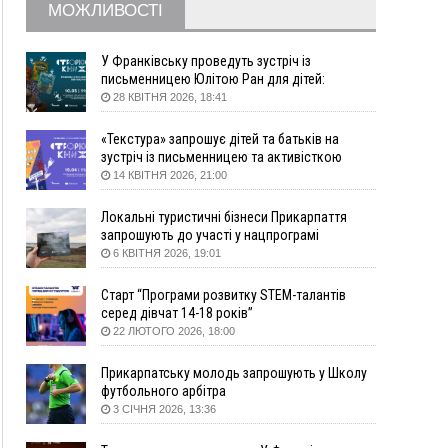
16:20
У Франківську дружина загиблого воїна
МОЖЛИВОСТІ
створила організацію «КОД 7'Я», аби
підтримувати військових та їхні сім'ї
У Франківську проведуть зустріч із
15:57
У Коломиї на одній з вулиць встановлять
письменницею Юлітою Ран для дітей:
комплекс автоматичної фіксації швидкості
говоритимуть про серію книг про Мавку
28 КВІТНЯ 2026, 18:41
15:29
Війна забрала життя трьох воїнів з
Прикарпаття
«Текстура» запрошує дітей та батьків на
зустріч із письменницею та активісткою
15:00
На Закарпатті викрили масштабну схему
Анною Повх
14 КВІТНЯ 2026, 21:00
незаконного виключення
військовозобов’язаних з обліку
Локальні туристичні бізнеси Прикарпаття
14:31
«Багато питань буде знято». На громадських
запрошують до участі у нацпрограмі
слуханнях в Яремче обговорили, як вирішити
«Подорож до себе»
6 КВІТНЯ 2026, 19:01
питання джипінгу в Карпатах
13:54
5 «тихих» хвороб, які виявляє профілактичне
Старт “Програми розвитку STEM-талантів
обстеження
серед дівчат 14-18 років”
22 ЛЮТОГО 2026, 18:00
13:30
На Надрічній тривають останні
ФОТО
приготування до нового руху
Прикарпатську молодь запрошують у Школу
12:57
У Франківську зафіксували найбільшу спеку за
футбольного арбітра
всю історію спостережень
3 СІЧНЯ 2026, 13:36
12:24
Лікування наркоманії Київ: чому важливо