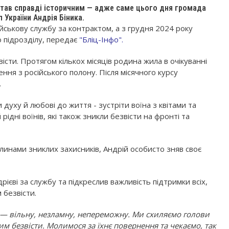
став справді історичним — адже саме цього дня громада
 України Андрія Біника.
військову службу за контрактом, а з грудня 2024 року
о підрозділу, передає
"Бліц-Інфо".
істи. Протягом кількох місяців родина жила в очікуванні
ення з російського полону. Після місячного курсу
.
 духу й любові до життя - зустріти воїна з квітами та
ідні воїнів, які також зникли безвісти на фронті та
ітлинами зниклих захисників, Андрій особисто зняв своє
ієві за службу та підкреслив важливість підтримки всіх,
 безвісти.
 — вільну, незламну, непереможну. Ми схиляємо голови
лим безвісти. Молимося за їхнє повернення та чекаємо, так