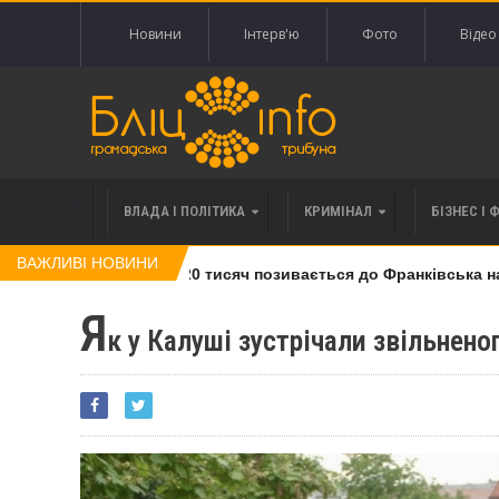
Новини
Інтерв'ю
Фото
Відео
ВЛАДА І ПОЛІТИКА
КРИМІНАЛ
БІЗНЕС І 
ВАЖЛИВІ НОВИНИ
і права вимоги за 120 тисяч позивається до Франківська на по
Я
к у Калуші зустрічали звільнено