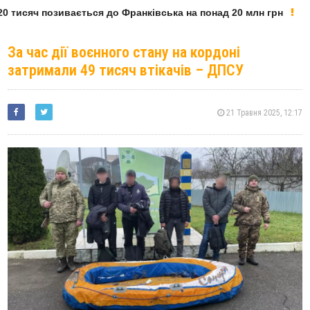
 тисяч позивається до Франківська на понад 20 млн грн
За час дії воєнного стану на кордоні
затримали 49 тисяч втікачів – ДПСУ
21 Травня 2025, 12:17