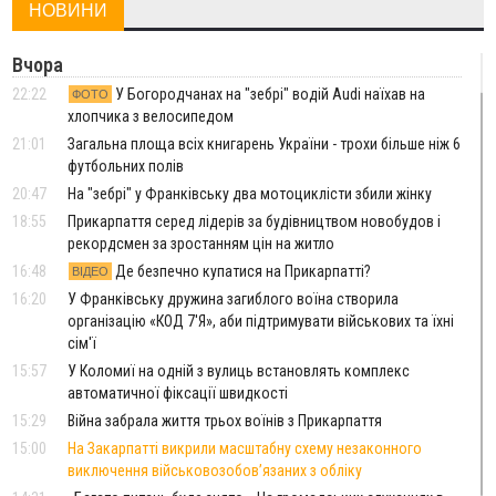
НОВИНИ
Вчора
22:22
У Богородчанах на "зебрі" водій Audi наїхав на
ФОТО
хлопчика з велосипедом
21:01
Загальна площа всіх книгарень України - трохи більше ніж 6
футбольних полів
20:47
На "зебрі" у Франківську два мотоциклісти збили жінку
18:55
Прикарпаття серед лідерів за будівництвом новобудов і
рекордсмен за зростанням цін на житло
16:48
Де безпечно купатися на Прикарпатті?
ВІДЕО
16:20
У Франківську дружина загиблого воїна створила
організацію «КОД 7'Я», аби підтримувати військових та їхні
сім'ї
15:57
У Коломиї на одній з вулиць встановлять комплекс
автоматичної фіксації швидкості
15:29
Війна забрала життя трьох воїнів з Прикарпаття
15:00
На Закарпатті викрили масштабну схему незаконного
виключення військовозобов’язаних з обліку