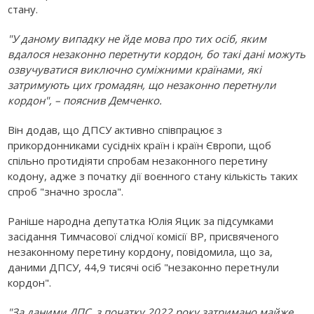
стану.
"У даному випадку не йде мова про тих осіб, яким
вдалося незаконно перетнути кордон, бо такі дані можуть
озвучуватися виключно суміжними країнами, які
затримують цих громадян, що незаконно перетнули
кордон", – пояснив Демченко.
Він додав, що ДПСУ активно співпрацює з
прикордонниками сусідніх країн і країн Європи, щоб
спільно протидіяти спробам незаконного перетину
кодону, адже з початку дії воєнного стану кількість таких
спроб "значно зросла".
Раніше народна депутатка Юлія Яцик за підсумками
засідання Тимчасової слідчої комісії ВР, присвяченого
незаконному перетину кордону, повідомила, що за,
даними ДПСУ, 44,9 тисячі осіб "незаконно перетнули
кордон".
"За даними ДПС, з початку 2022 року затримано майже