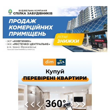
14:31
«Багато питань буде знято». На громадських слуханнях в
Яремче обговорили, як вирішити питання джипінгу в
Карпатах
13:54
5 «тихих» хвороб, які виявляє профілактичне обстеження
13:30
На Надрічній тривають останні приготування до
ФОТО
нового руху
12:57
У Франківську зафіксували найбільшу спеку за всю історію
спостережень
12:24
Лікування наркоманії Київ: чому важливо розпочати
терапію якомога раніше
12:00
Франківця, який у Косові викрав за магазину понад 640
тисяч гривень у валюті, засудили до 5 років
11:50
Податкова передасть в Міноборони для "Оберегу" дані про
чоловіків 18–60 років
11:20
Водійка, яку на Сухомлинського побив інший керманич,
відмовилася від обвинувачення — справу закрили
10:45
У Франківську, Коломиї, Долині та Яремче 6 серпня
зафіксували рекордну спеку
10:02
Змушував надсилати інтимні фото: на Прикарпатті
затримали підозрюваного у розбещенні малолітньої