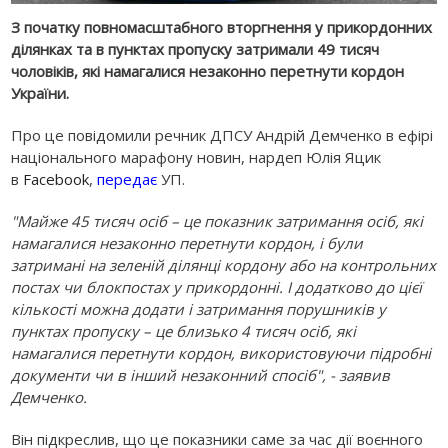
З початку повномасштабного вторгнення у прикордонних
ділянках та в пунктах пропуску затримали 49 тисяч
чоловіків, які намагалися незаконно перетнути кордон
України.
Про це повідомили речник ДПСУ Андрій Демченко в ефірі
національного марафону новин, нардеп Юлія Яцик
в
Facebook
,
передає
УП.
"Майже 45 тисяч осіб – це показник затримання осіб, які
намагалися незаконно перетнути кордон, і були
затримані на зеленій ділянці кордону або на контрольних
постах чи блокпостах у прикордонні. І додатково до цієї
кількості можна додати і затримання порушників у
пунктах пропуску – це близько 4 тисяч осіб, які
намагалися перетнути кордон, використовуючи підробні
документи чи в інший незаконний спосіб", - заявив
Демченко.
Він підкреслив, що це показники саме за час дії воєнного