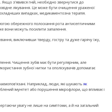
Якщо з’явився гній, необхідно звернутися до
дповідне лікування. Це може бути очищення ураженої
 складніших випадках, медикаментозна терапія.
омогою обережного полоскання рота антисептичними
же вони можуть посилити запалення.
ання, виключивши тверду, гостру та дуже гарячу їжу,
влення. Чищення зубів має бути регулярним, але
икористання зубної нитки та ополіскувачів допомагає
аємопов’язані. Наприклад, люди, які шукають
як
аблений імунітет або порушення мікрофлори, що впливає і
ертаючи увагу не лише на симптоми, а й на загальний