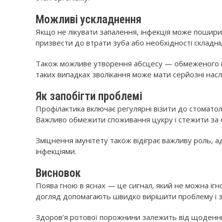
Можливі ускладнення
Якщо не лікувати запалення, інфекція може пошири
призвести до втрати зуба або необхідності складні
Також можливе утворення абсцесу — обмеженого гн
таких випадках зволікання може мати серйозні насл
Як запобігти проблемі
Профілактика включає регулярні візити до стоматоло
Важливо обмежити споживання цукру і стежити за с
Зміцнення імунітету також відіграє важливу роль, 
інфекціями.
Висновок
Поява гною в яснах — це сигнал, який не можна ігн
догляд допомагають швидко вирішити проблему і з
Здоров’я ротової порожнини залежить від щоденних