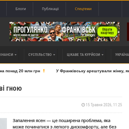
Блоги
Публікації
Спецтеми
ФІНАНСИ
СУСПІЛЬСТВО
ЦІКАВЕ ТА КУРЙОЗИ
УКРАЇНА 
понад 20 млн грн
У Франківську арештували жінку, яку 
ві гною
15 Травня 2026, 11:25
Запалення ясен — це поширена проблема, яка
може починатися з легкого дискомфорту, але без