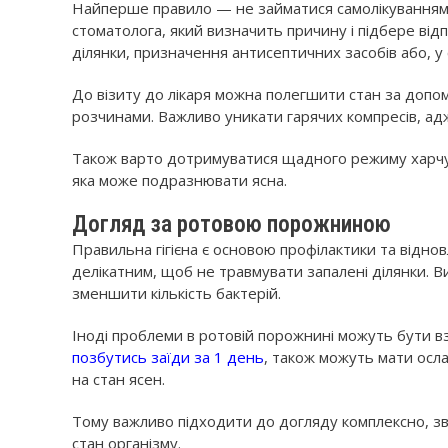
Найперше правило — не займатися самолікуванням. 
стоматолога, який визначить причину і підбере ві
ділянки, призначення антисептичних засобів або, у
До візиту до лікаря можна полегшити стан за доп
розчинами. Важливо уникати гарячих компресів, ад
Також варто дотримуватися щадного режиму харчув
яка може подразнювати ясна.
Догляд за ротовою порожниною
Правильна гігієна є основою профілактики та відно
делікатним, щоб не травмувати запалені ділянки. В
зменшити кількість бактерій.
Іноді проблеми в ротовій порожнині можуть бути вз
позбутись заїди за 1 день
, також можуть мати осл
на стан ясен.
Тому важливо підходити до догляду комплексно, зв
стан організму.