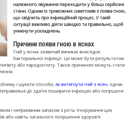
належного лікування переходити у більш серйозні
стани. Одним із тривожних симптомів є поява гною,
що свідчить про інфекційний процес. У такій
ситуації важливо діяти швидко та правильно, щоб
уникнути ускладнень.
Причини появи гною в яснах
Гній у яснах зазвичай виникає внаслідок
бактеріальної інфекції. Це може бути результатом
о гінгівіту або пародонтиту. Також причиною можуть стати
лення.
облему і шукати способи,
як витягнути гній з ясен
, однак
Неправильні дії здатні поширити інфекцію або погіршити
яком і неприємним запахом з рота. Ігнорування цих
ів або навіть загального погіршення здоров’я.