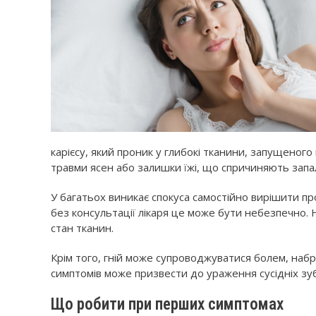
карієсу, який проник у глибокі тканини, запущеног
травми ясен або залишки їжі, що спричиняють запа
У багатьох виникає спокуса самостійно вирішити пр
без консультації лікаря це може бути небезпечно. 
стан тканин.
Крім того, гній може супроводжуватися болем, набр
симптомів може призвести до ураження сусідніх зуб
Що робити при перших симптомах