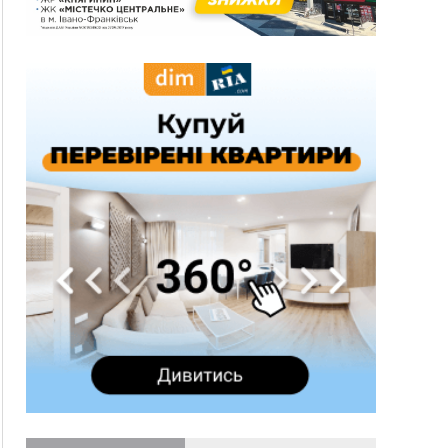
на атаки на українців та про зміни після 23
серпня
12:31
"Едельвейси" щемливо привітали рідну
ВІДЕО
Коломию з Днем міста
11:55
Вчора у Франківську, Коломиї, Долині та
Яремче зафіксували рекордну спеку
11:45
У Надвірній п'яна жінка побила малолітнього
хлопчика: суд призначив штраф і 30 тисяч
компенсації
11:17
У басейні Дністра встановилася гідрологічна
посуха - рівні води наблизилися до найнижчих
показників
11:09
У Бурштині поблизу АЗС сталася масова бійка,
поліція з'ясовує обставини
10:30
ФОП із Житомира після купівлі права
вимоги за 120 тисяч позивається до
Франківська на понад 20 млн грн
08:52
У горах біля Осмолоди за допомогою БПЛА
розшукали двох жінок, які заблукали під час
збирання ягід