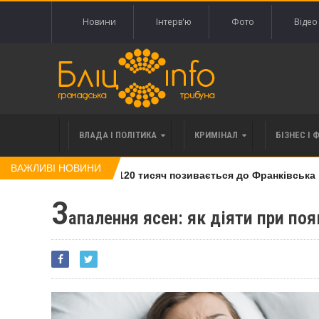
Новини
Інтерв'ю
Фото
Відео
ВЛАДА І ПОЛІТИКА
КРИМІНАЛ
БІЗНЕС І 
ВАЖЛИВІ НОВИНИ
лі права вимоги за 120 тисяч позивається до Франківська на 
З
апалення ясен: як діяти при поя