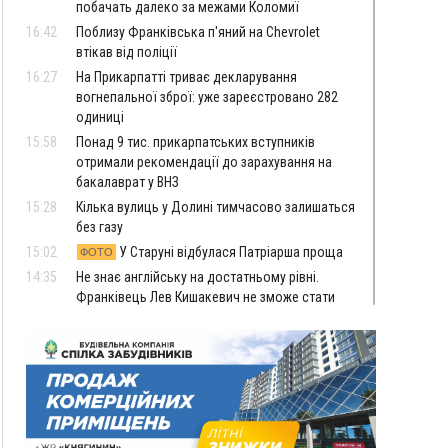
побачать далеко за межами Коломиї
16:42
Поблизу Франківська п'яний на Chevrolet
втікав від поліції
16:27
На Прикарпатті триває декларування
вогнепальної зброї: уже зареєстровано 282
одиниці
15:58
Понад 9 тис. прикарпатських вступників
отримали рекомендації до зарахування на
бакалаврат у ВНЗ
15:28
Кілька вулиць у Долині тимчасово залишаться
без газу
15:02
У Старуні відбулася Патріарша проща
ФОТО
14:35
Не знає англійську на достатньому рівні.
Франківець Лев Кишакевич не зможе стати
суддею Міжнародного кримінального суду
14:14
У Ворохті проведуть Кубок ФЛСУ зі стрибків
на лижах, пам'яті оборонця Богдана Бухонка
13:30
На Калущині розшукали чоловіка, який
ФОТО
три дні блукав у лісі
13:14
Боднар розповів про реакцію влади Польщі