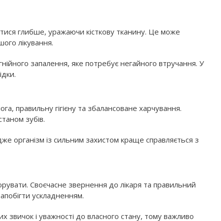
тися глибше, уражаючи кісткову тканину. Це може
шого лікування.
ійного запалення, яке потребує негайного втручання. У
ідки.
га, правильну гігієну та збалансоване харчування.
таном зубів.
адже організм із сильним захистом краще справляється з
орувати. Своєчасне звернення до лікаря та правильний
апобігти ускладненням.
 звичок і уважності до власного стану, тому важливо