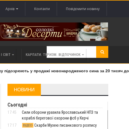
Архів
Контакти
Повідомити новину
І СВІТ
КАРПАТИ. ТУРИЗМ. ВІДПОЧИНОК
підозрюють у продажі новонародженого сина за 20 тисяч долар
НОВИНИ
Сьогодні
17:45
Сили оборони уразила Ярославський НПЗ та
кораблі берегової охорони фсб у Керчі
17:17
Скарби Музею писанкового розпису
ВІДЕО