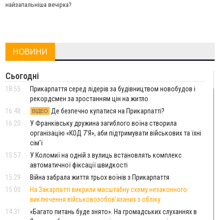
найзапальніша вечірка?
НОВИНИ
Сьогодні
18:55
Прикарпаття серед лідерів за будівництвом новобудов і
рекордсмен за зростанням цін на житло
16:48
Де безпечно купатися на Прикарпатті?
ВІДЕО
16:20
У Франківську дружина загиблого воїна створила
організацію «КОД 7'Я», аби підтримувати військових та їхні
сім'ї
15:57
У Коломиї на одній з вулиць встановлять комплекс
автоматичної фіксації швидкості
15:29
Війна забрала життя трьох воїнів з Прикарпаття
15:00
На Закарпатті викрили масштабну схему незаконного
виключення військовозобов’язаних з обліку
14:31
«Багато питань буде знято». На громадських слуханнях в