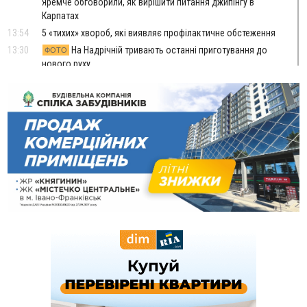
Яремче обговорили, як вирішити питання джипінгу в
Карпатах
13:54
5 «тихих» хвороб, які виявляє профілактичне обстеження
13:30
На Надрічній тривають останні приготування до
ФОТО
нового руху
12:57
У Франківську зафіксували найбільшу спеку за всю історію
спостережень
12:24
Лікування наркоманії Київ: чому важливо розпочати
терапію якомога раніше
12:00
Франківця, який у Косові викрав за магазину понад 640
тисяч гривень у валюті, засудили до 5 років
11:50
Податкова передасть в Міноборони для "Оберегу" дані про
чоловіків 18–60 років
11:20
Водійка, яку на Сухомлинського побив інший керманич,
відмовилася від обвинувачення — справу закрили
10:45
У Франківську, Коломиї, Долині та Яремче 6 серпня
зафіксували рекордну спеку
10:02
Змушував надсилати інтимні фото: на Прикарпатті
затримали підозрюваного у розбещенні малолітньої
09:22
АМКУ розпочав справу проти Гвіздецької селищної ради