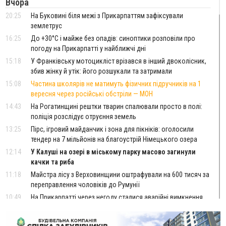
Вчора
20:25
На Буковині біля межі з Прикарпаттям зафіксували
землетрус
16:25
До +30°C і майже без опадів: синоптики розповіли про
погоду на Прикарпатті у найближчі дні
15:18
У Франківську мотоцикліст врізався в інший двоколісник,
збив жінку й утік: його розшукали та затримали
15:08
Частина школярів не матимуть фізичних підручників на 1
вересня через російські обстріли — МОН
14:43
На Рогатинщині рештки тварин спалювали просто в полі:
поліція розслідує отруєння земель
13:25
Пірс, ігровий майданчик і зона для пікніків: оголосили
тендер на 7 мільйонів на благоустрій Німецького озера
12:14
У Калуші на озері в міському парку масово загинули
качки та риба
11:18
Майстра лісу з Верховинщини оштрафували на 600 тисяч за
переправлення чоловіків до Румунії
10:49
На Прикарпатті через негоду сталися аварійні вимкнення
світла
10:43
За змову на тендері для Долинської лікарні двох