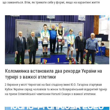
що заманеться. Втім, як тримати себе у формі, якщо на карантині життя
складається зі сну та постійної їжі?
Коломиянка встановила два рекорди України на
турнірі з важкої атлетики
2 березня у місті Чернігові на базі стадіону імені Ю.О. Гагаріна стартував
Кубок України серед чоловіків та жінок та Всеукраїнський відкритий турнір
на призи Олімпійської чемпіонки Наталії Скакун з важкої атлетики.