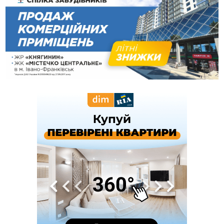
підприємців оштрафували на 272 тисячі гривень
10:09
Яремчанський суд виніс вирок чоловіку, який у Буковелі
вкрав із супермаркету пляшку віскі за 8,5 тисяч
09:53
В урочищі біля Галича археологи відкопали давньоруську
вагову гирку XII–XIII століть
09:39
У Франківську медики провели серію складних операцій
на аорті
07 Серпня
22:22
У Богородчанах на "зебрі" водій Audi наїхав на
ФОТО
хлопчика з велосипедом
21:01
Загальна площа всіх книгарень України - трохи більше ніж 6
футбольних полів
20:47
На "зебрі" у Франківську два мотоциклісти збили жінку
18:55
Прикарпаття серед лідерів за будівництвом новобудов і
рекордсмен за зростанням цін на житло
16:48
Де безпечно купатися на Прикарпатті?
ВІДЕО
16:20
У Франківську дружина загиблого воїна створила
організацію «КОД 7'Я», аби підтримувати військових та їхні
сім'ї