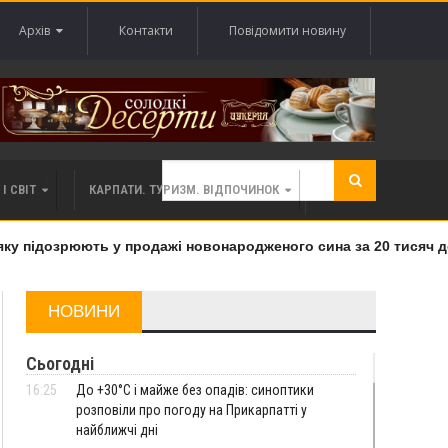
Архів
Контакти
Повідомити новину
І СВІТ
КАРПАТИ. ТУРИЗМ. ВІДПОЧИНОК
 підозрюють у продажі новонародженого сина за 20 тисяч дол
НОВИНИ
Сьогодні
16:25
До +30°C і майже без опадів: синоптики
розповіли про погоду на Прикарпатті у
найближчі дні