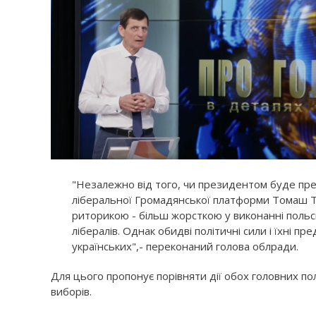
"Незалежно від того, чи президентом буде пре
ліберальної Громадянської платформи Томаш Т
риторикою - більш жорсткою у виконанні польсь
лібералів. Однак обидві політичні сили і їхні 
українських",- переконаний голова облради.
Для цього пропонує порівняти дії обох головних п
виборів.