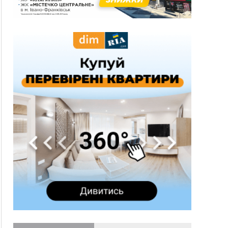
гривень
10:09
Яремчанський суд виніс вирок чоловіку, який
у Буковелі вкрав із супермаркету пляшку віскі
за 8,5 тисяч
09:53
В урочищі біля Галича археологи відкопали
давньоруську вагову гирку XII–XIII століть
09:39
У Франківську медики провели серію
складних операцій на аорті
Вчора
22:22
У Богородчанах на "зебрі" водій Audi
ФОТО
наїхав на хлопчика з велосипедом
21:01
Загальна площа всіх книгарень України - трохи
більше ніж 6 футбольних полів
20:47
На "зебрі" у Франківську два мотоциклісти
збили жінку
18:55
Прикарпаття серед лідерів за будівництвом
новобудов і рекордсмен за зростанням цін на
житло
16:48
Де безпечно купатися на Прикарпатті?
ВІДЕО