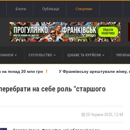
Блоги
Публікації
Спецтеми
ФІНАНСИ
СУСПІЛЬСТВО
ЦІКАВЕ ТА КУРЙОЗИ
УКРАЇНА 
 понад 20 млн грн
У Франківську арештували жінку, яку
еребрати на себе роль "старшого
20 Червня 2025, 12:44