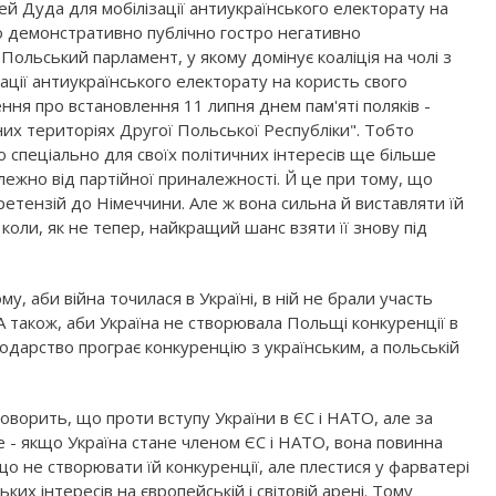
й Дуда для мобілізації антиукраїнського електорату на
о демонстративно публічно гостро негативно
Польський парламент, у якому домінує коаліція на чолі з
ції антиукраїнського електорату на користь свого
ня про встановлення 11 липня днем пам'яті поляків -
их територіях Другої Польської Республіки". Тобто
ю спеціально для своїх політичних інтересів ще більше
ежно від партійної приналежності. Й це при тому, що
ретензій до Німеччини. Але ж вона сильна й виставляти їй
й коли, як не тепер, найкращий шанс взяти її знову під
у, аби війна точилася в Україні, в ній не брали участь
А також, аби Україна не створювала Польщі конкуренції в
подарство програє конкуренцію з українським, а польській
оворить, що проти вступу України в ЄС і НАТО, але за
е - якщо Україна стане членом ЄС і НАТО, вона повинна
о не створювати їй конкуренції, але плестися у фарватері
ьких інтересів на європейській і світовій арені. Тому