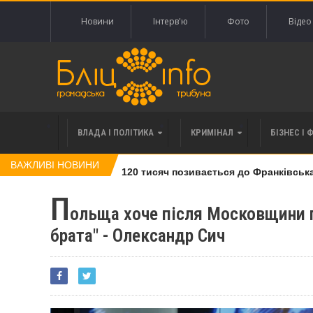
Новини
Інтерв'ю
Фото
Відео
ВЛАДА І ПОЛІТИКА
КРИМІНАЛ
БІЗНЕС І 
ВАЖЛИВІ НОВИНИ
івлі права вимоги за 120 тисяч позивається до Франківська на
П
ольща хоче після Московщини п
брата" - Олександр Сич