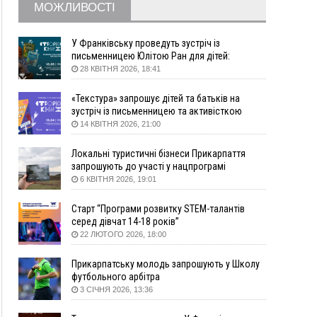
16:20
У Франківську дружина загиблого воїна
МОЖЛИВОСТІ
створила організацію «КОД 7'Я», аби
підтримувати військових та їхні сім'ї
У Франківську проведуть зустріч із
15:57
У Коломиї на одній з вулиць встановлять
письменницею Юлітою Ран для дітей:
комплекс автоматичної фіксації швидкості
говоритимуть про серію книг про Мавку
28 КВІТНЯ 2026, 18:41
15:29
Війна забрала життя трьох воїнів з
Прикарпаття
«Текстура» запрошує дітей та батьків на
зустріч із письменницею та активісткою
15:00
На Закарпатті викрили масштабну схему
Анною Повх
14 КВІТНЯ 2026, 21:00
незаконного виключення
військовозобов’язаних з обліку
Локальні туристичні бізнеси Прикарпаття
14:31
«Багато питань буде знято». На громадських
запрошують до участі у нацпрограмі
слуханнях в Яремче обговорили, як вирішити
«Подорож до себе»
6 КВІТНЯ 2026, 19:01
питання джипінгу в Карпатах
13:54
5 «тихих» хвороб, які виявляє профілактичне
Старт “Програми розвитку STEM-талантів
обстеження
серед дівчат 14-18 років”
22 ЛЮТОГО 2026, 18:00
13:30
На Надрічній тривають останні
ФОТО
приготування до нового руху
Прикарпатську молодь запрошують у Школу
12:57
У Франківську зафіксували найбільшу спеку за
футбольного арбітра
всю історію спостережень
3 СІЧНЯ 2026, 13:36
12:24
Лікування наркоманії Київ: чому важливо