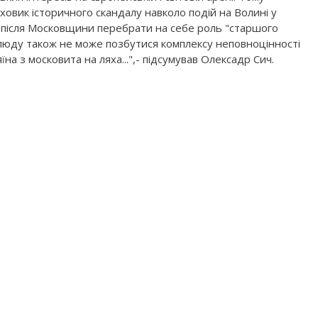
аховик історичного скандалу навколо подій на Волині у
е після Московщини перебрати на себе роль "старшого
о люду також не може позбутися комплексу неповноцінності
їна з московита на ляха...",- підсумував Олексадр Сич.