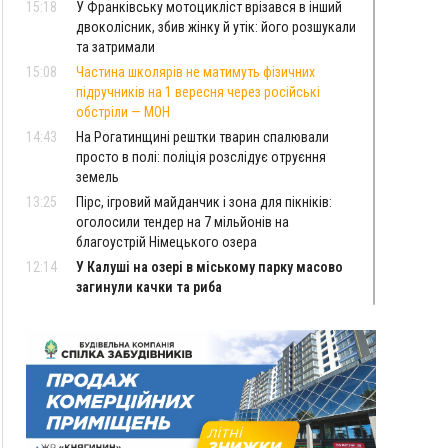
15:18
У Франківську мотоцикліст врізався в інший
двоколісник, збив жінку й утік: його розшукали
та затримали
15:08
Частина школярів не матимуть фізичних
підручників на 1 вересня через російські
обстріли — МОН
14:43
На Рогатинщині рештки тварин спалювали
просто в полі: поліція розслідує отруєння
земель
13:25
Пірс, ігровий майданчик і зона для пікніків:
оголосили тендер на 7 мільйонів на
благоустрій Німецького озера
12:14
У Калуші на озері в міському парку масово
загинули качки та риба
11:18
Майстра лісу з Верховинщини оштрафували на
600 тисяч за переправлення чоловіків до
Румунії
10:49
На Прикарпатті через негоду сталися аварійні
вимкнення світла
10:43
За змову на тендері для Долинської лікарні
двох підприємців оштрафували на 272 тисячі