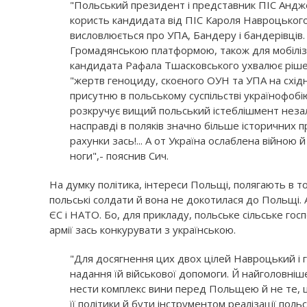
"Польський президент і представник ПІС Андже
користь кандидата від ПІС Кароля Навроцьког
висловлюється про УПА, Бандеру і бандерівців. 
Громадянською платформою, також для мобіліза
кандидата Рафала Тшасковського ухвалює рішен
"жертв геноциду, скоєного ОУН та УПА на східн
присутню в польському суспільстві українофобі
розкручує вищий польський істеблішмент незал
насправді в поляків значно більше історичних п
рахунки зась!... А от Україна ослаблена війною 
ноги",- пояснив Сич.
На думку політика, інтереси Польщі, полягають в том
польські солдати й вона не докотилася до Польщі. 
ЄС і НАТО. Бо, для прикладу, польське сільське гос
армії зась конкурувати з українською.
"Для досягнення цих двох цілей Навроцький і г
надання їй військової допомоги. Й найголовніш
нести комплекс вини перед Польщею й не те, щ
її політики й бути інструментом реалізації польс