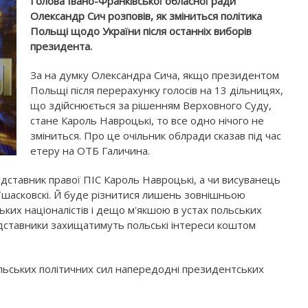
Голова Івано-Франківської обласної ради
Олександр Сич розповів, як зміниться політика
Польщі щодо України після останніх виборів
президента.
За на думку Олександра Сича, якщо президентом
Польщі після перерахунку голосів на 13 дільницях,
що здійснюється за рішенням Верховного Суду,
стане Кароль Навроцькі, то все одно нічого не
зміниться. Про це очільник облради сказав під час
етеру на ОТБ Галичина.
дставник правої ПІС Кароль Навроцькі, а чи висуванець
шасковскі. Й буде різнитися лишень зовнішньою
ких націоналістів і дещо м'якшою в устах польських
представники захищатимуть польські інтереси коштом
ольських політичних сил напередодні президентських