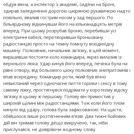
обдув вікна, а інспектор з академії, сидячи на броні,
здирав заледеніння дорогою шкіряною рукавичкою надто
повільно, ввалив гострим носом у зад першого. По
більярдному відкинувши його на кільканадцять метрів
вперед. При цьому розрубав броню, перебивши усі
електричні кабелі, перетворивши броньовану
радіостанцію просто на темну помнуту всюдихідну
машину. Полковник, начальник зв'язку, в цей момент,
вирішивши постояти коло командира, якраз вилазив із
верхнього люка. Удар кинув його вперед, печінка була на
рівні отвору, від больового шоку полковник знепритомнів і
впав всередину. Командир роти, який був вічно
невиспаний через одночасне пиття горілки і сексу в тому
самому ліжку, простягнувся подрімати у короткому відсіку
зв'язку в цьому ж першому. Голову він примостив у
широкій щілині між радіостанціями. Тож коли його тілом
кинуло від удару, голова була зафіксованою. На щастя,
обійшлося лише розтягненням в'язів. Два тижні бойових
дій він тримав голову дещо викручено, так, ніби
прислухався, не довіряючи жодному слову.