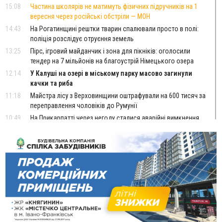
15:08
Частина школярів не матимуть фізичних підручників на 1
вересня через російські обстріли — МОН
14:43
На Рогатинщині рештки тварин спалювали просто в полі:
поліція розслідує отруєння земель
13:25
Пірс, ігровий майданчик і зона для пікніків: оголосили
тендер на 7 мільйонів на благоустрій Німецького озера
12:14
У Калуші на озері в міському парку масово загинули
качки та риба
11:18
Майстра лісу з Верховинщини оштрафували на 600 тисяч за
переправлення чоловіків до Румунії
10:49
На Прикарпатті через негоду сталися аварійні вимкнення
світла
10:43
За змову на тендері для Долинської лікарні двох
підприємців оштрафували на 272 тисячі гривень
10:09
Яремчанський суд виніс вирок чоловіку, який у Буковелі
вкрав із супермаркету пляшку віскі за 8,5 тисяч
09:53
В урочищі біля Галича археологи відкопали давньоруську
вагову гирку XII–XIII століть
09:39
У Франківську медики провели серію складних операцій
на аорті