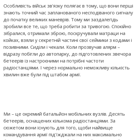
Особливість військ зв'язку полягає в тому, що вони перші
знають точний час запланованого несподіваного сигналу
до початку великих маневрів. Тому ми заздалегідь
зробили все те, що треба робити за тривогою. Спокійно
зібралися, отримали зброю, поскручували матраци на
койках, взяли у секретній частині свої сеймики з кодами і
позивними. Сиділи і чекали. Коли прозвучав алярм –
відразу побігли до автопарку, до підготовлених звечора
бетеерів із настроєними на потрібні частоти
радіостанціями. І через нормально неможливу кількість
хвилин вже були під штабом армії.
Ми – це окремий батальйон мобільних вузлів. Десять
бетеерів, оснащених кількома радіостанціями. За
сюжетом вони існують для того, щоби найвище
командування армії під'їжджали на них максимально