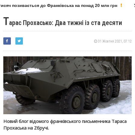
сяч позивається до Франківська на понад 20 млн грн
У 
Т
арас Прохасько: Два тижні із ста десяти
31 Жовтня 2021, 07:12
Новий блог відомого франківського письменника Тараса
Прохаська на Zбручі.