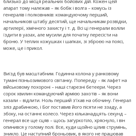
близько до місця реальних бойових дій. Кожен цей
апарат тому належав – як бобік і волга – комусь із
генералів і полковників: командуючому перший,
начальникові штабу десятий, ще начальникам розвідки,
артилерії, хімічного захисту і т. д. Всі ці генерали воліли
їздити в уазах, але мусили для початку пересісти на
броню. У теплих кожушках і шапках, зі зброєю на поясі,
може, це і прикол.
Виїзд був масштабним. Годинна колона у ранковому
тумані пізньозимового світанку. Попереду – як лафет на
військовому похороні – наші старезні бетеери. Через
сорок хвилин командуючий армією захотів – як вони
казали – відлити. Ноль перший з'їхав на обочину. Генерал
зліз драбинкою, і Бог поставив його пісяти не ззаду, а
збоку, на останнє колесо. Через кільканадцять секунд –
генерал все ще сцяв – щось загуркотіло, хряснуло, і він
опинився у голому полі. Все, куди щойно цілив струмінь,
зникло. Це наступний броньовик, в якого не працював