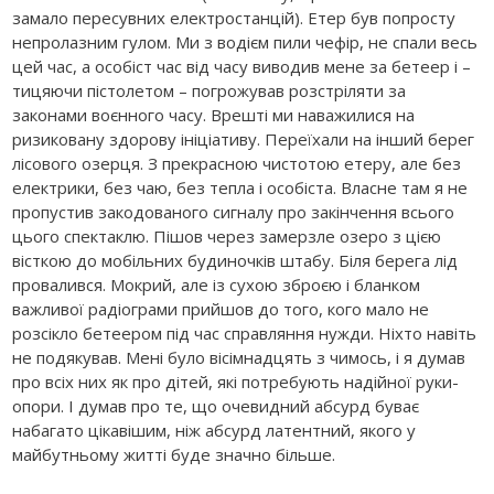
замало пересувних електростанцій). Етер був попросту
непролазним гулом. Ми з водієм пили чефір, не спали весь
цей час, а особіст час від часу виводив мене за бетеер і –
тицяючи пістолетом – погрожував розстріляти за
законами воєнного часу. Врешті ми наважилися на
ризиковану здорову ініціативу. Переїхали на інший берег
лісового озерця. З прекрасною чистотою етеру, але без
електрики, без чаю, без тепла і особіста. Власне там я не
пропустив закодованого сигналу про закінчення всього
цього спектаклю. Пішов через замерзле озеро з цією
вісткою до мобільних будиночків штабу. Біля берега лід
провалився. Мокрий, але із сухою зброєю і бланком
важливої радіограми прийшов до того, кого мало не
розсікло бетеером під час справляння нужди. Ніхто навіть
не подякував. Мені було вісімнадцять з чимось, і я думав
про всіх них як про дітей, які потребують надійної руки-
опори. І думав про те, що очевидний абсурд буває
набагато цікавішим, ніж абсурд латентний, якого у
майбутньому житті буде значно більше.