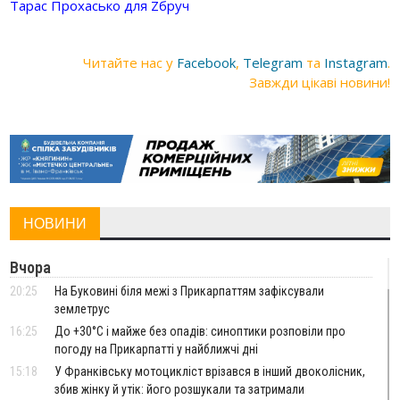
Тарас Прохасько для Zбруч
Читайте нас у
Facebook
,
Telegram
та
Instagram
.
Завжди цікаві новини!
НОВИНИ
Вчора
20:25
На Буковині біля межі з Прикарпаттям зафіксували
землетрус
16:25
До +30°C і майже без опадів: синоптики розповіли про
погоду на Прикарпатті у найближчі дні
15:18
У Франківську мотоцикліст врізався в інший двоколісник,
збив жінку й утік: його розшукали та затримали