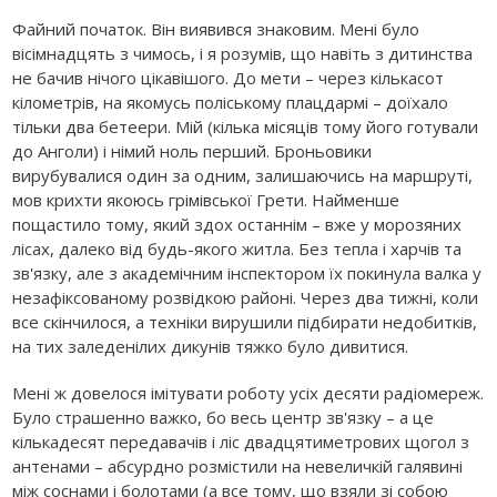
Файний початок. Він виявився знаковим. Мені було
вісімнадцять з чимось, і я розумів, що навіть з дитинства
не бачив нічого цікавішого. До мети – через кількасот
кілометрів, на якомусь поліському плацдармі – доїхало
тільки два бетеери. Мій (кілька місяців тому його готували
до Анголи) і німий ноль перший. Броньовики
вирубувалися один за одним, залишаючись на маршруті,
мов крихти якоюсь грімівської Грети. Найменше
пощастило тому, який здох останнім – вже у морозяних
лісах, далеко від будь-якого житла. Без тепла і харчів та
зв'язку, але з академічним інспектором їх покинула валка у
незафіксованому розвідкою районі. Через два тижні, коли
все скінчилося, а техніки вирушили підбирати недобитків,
на тих заледенілих дикунів тяжко було дивитися.
Мені ж довелося імітувати роботу усіх десяти радіомереж.
Було страшенно важко, бо весь центр зв'язку – а це
кількадесят передавачів і ліс двадцятиметрових щогол з
антенами – абсурдно розмістили на невеличкій галявині
між соснами і болотами (а все тому, що взяли зі собою