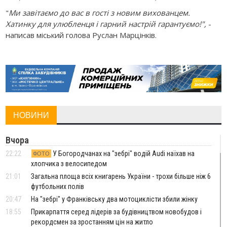
"
Ми завітаємо до вас в гості з новим вихованцем.
Хатинку для улюбленця і гарний настрій гарантуємо!",
-
написав міський голова Руслан Марцінків.
НОВИНИ
Вчора
22:22
У Богородчанах на "зебрі" водій Audi наїхав на
ФОТО
хлопчика з велосипедом
21:01
Загальна площа всіх книгарень України - трохи більше ніж 6
футбольних полів
20:47
На "зебрі" у Франківську два мотоциклісти збили жінку
18:55
Прикарпаття серед лідерів за будівництвом новобудов і
рекордсмен за зростанням цін на житло