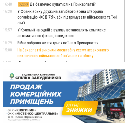
16:48
Де безпечно купатися на Прикарпатті?
ВІДЕО
16:20
У Франківську дружина загиблого воїна створила
організацію «КОД 7'Я», аби підтримувати військових та їхні
сім'ї
15:57
У Коломиї на одній з вулиць встановлять комплекс
автоматичної фіксації швидкості
15:29
Війна забрала життя трьох воїнів з Прикарпаття
15:00
На Закарпатті викрили масштабну схему незаконного
виключення військовозобов’язаних з обліку
14:31
«Багато питань буде знято». На громадських слуханнях в
Яремче обговорили, як вирішити питання джипінгу в
Карпатах
13:54
5 «тихих» хвороб, які виявляє профілактичне обстеження
13:30
На Надрічній тривають останні приготування до
ФОТО
нового руху
12:57
У Франківську зафіксували найбільшу спеку за всю історію
спостережень
12:24
Лікування наркоманії Київ: чому важливо розпочати
терапію якомога раніше
12:00
Франківця, який у Косові викрав за магазину понад 640