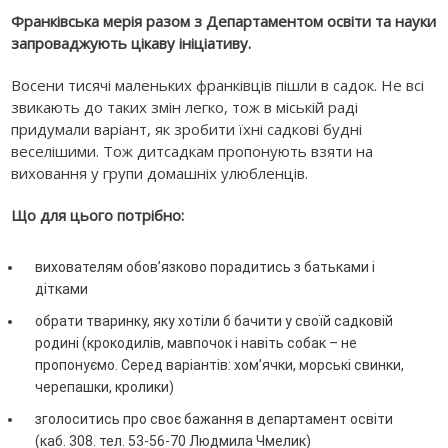
Франківська мерія разом з Департаментом освіти та науки
запроваджують цікаву ініціативу.
Восени тисячі маленьких франківців пішли в садок. Не всі
звикають до таких змін легко, тож в міській раді
придумали варіант, як зробити їхні садкові будні
веселішими. Тож дитсадкам пропонують взяти на
виховання у групи домашніх улюбленців.
Що для цього потрібно:
вихователям обов’язково порадитись з батьками і
дітками
обрати тваринку, яку хотіли б бачити у своїй садковій
родині (крокодилів, мавпочок і навіть собак – не
пропонуємо. Серед варіантів: хом’ячки, морські свинки,
черепашки, кролики)
зголоситись про своє бажання в департамент освіти
(каб. 308. тел. 53-56-70 Людмила Чмелик)